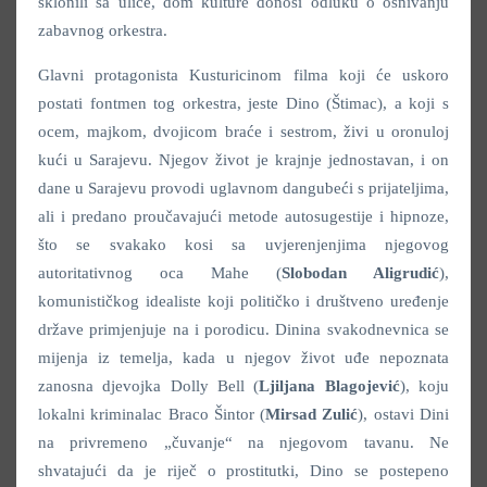
sklonili sa ulice, dom kulture donosi odluku o osnivanju
zabavnog orkestra.
Glavni protagonista Kusturicinom filma koji će uskoro
postati fontmen tog orkestra, jeste Dino (Štimac), a koji s
ocem, majkom, dvojicom braće i sestrom, živi u oronuloj
kući u Sarajevu. Njegov život je krajnje jednostavan, i on
dane u Sarajevu provodi uglavnom dangubeći s prijateljima,
ali i predano proučavajući metode autosugestije i hipnoze,
što se svakako kosi sa uvjerenjenjima njegovog
autoritativnog oca Mahe (
Slobodan Aligrudić
),
komunističkog idealiste koji političko i društveno uređenje
države primjenjuje na i porodicu. Dinina svakodnevnica se
mijenja iz temelja, kada u njegov život uđe nepoznata
zanosna djevojka Dolly Bell (
Ljiljana Blagojević
), koju
lokalni kriminalac Braco Šintor (
Mirsad Zulić
), ostavi Dini
na privremeno „čuvanje“ na njegovom tavanu. Ne
shvatajući da je riječ o prostitutki, Dino se postepeno