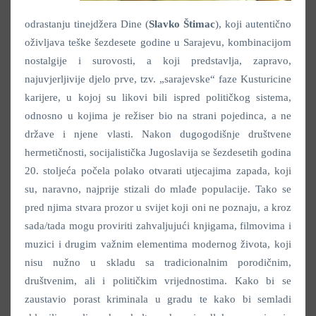
odrastanju tinejdžera Dine (
Slavko Štimac
), koji autentično
oživljava teške šezdesete godine u Sarajevu, kombinacijom
nostalgije i surovosti, a koji predstavlja, zapravo,
najuvjerljivije djelo prve, tzv. „sarajevske“ faze Kusturicine
karijere, u kojoj su likovi bili ispred političkog sistema,
odnosno u kojima je režiser bio na strani pojedinca, a ne
države i njene vlasti. Nakon dugogodišnje društvene
hermetičnosti, socijalistička Jugoslavija se šezdesetih godina
20. stoljeća počela polako otvarati utjecajima zapada, koji
su, naravno, najprije stizali do mlađe populacije. Tako se
pred njima stvara prozor u svijet koji oni ne poznaju, a kroz
sada/tada mogu proviriti zahvaljujući knjigama, filmovima i
muzici i drugim važnim elementima modernog života, koji
nisu nužno u skladu sa tradicionalnim porodičnim,
društvenim, ali i političkim vrijednostima. Kako bi se
zaustavio porast kriminala u gradu te kako bi semladi