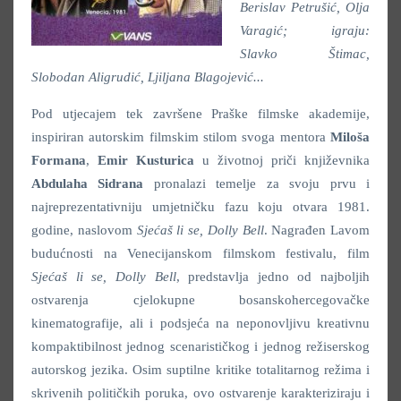
Berislav Petrušić, Olja
Varagić; igraju:
Slavko Štimac,
Slobodan Aligrudić, Ljiljana Blagojević...
Pod utjecajem tek završene Praške filmske akademije,
inspiriran autorskim filmskim stilom svoga mentora
Miloša
Formana
,
Emir Kusturica
u životnoj priči književnika
Abdulaha Sidrana
pronalazi temelje za svoju prvu i
najreprezentativniju umjetničku fazu koju otvara 1981.
godine, naslovom
Sjećaš li se, Dolly Bell
. Nagrađen Lavom
budućnosti na Venecijanskom filmskom festivalu, film
Sjećaš li se, Dolly Bell
, predstavlja jedno od najboljih
ostvarenja cjelokupne bosanskohercegovačke
kinematografije, ali i podsjeća na neponovljivu kreativnu
kompaktibilnost jednog scenarističkog i jednog režiserskog
autorskog jezika. Osim suptilne kritike totalitarnog režima i
skrivenih političkih poruka, ovo ostvarenje karakteriziraju i