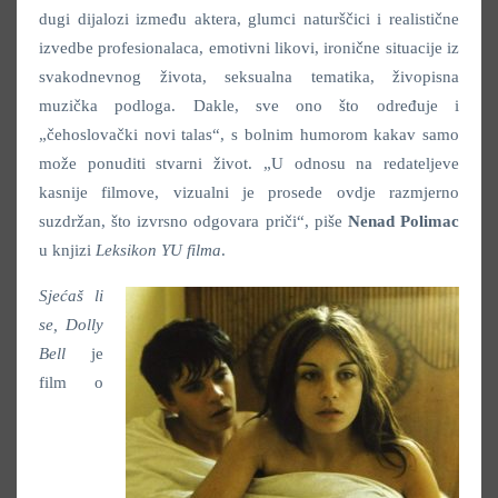
dugi dijalozi između aktera, glumci naturščici i realistične
izvedbe profesionalaca, emotivni likovi, ironične situacije iz
svakodnevnog života, seksualna tematika, živopisna
muzička podloga. Dakle, sve ono što određuje i
„čehoslovački novi talas“, s bolnim humorom kakav samo
može ponuditi stvarni život. „U odnosu na redateljeve
kasnije filmove, vizualni je prosede ovdje razmjerno
suzdržan, što izvrsno odgovara priči“, piše
Nenad Polimac
u knjizi
Leksikon YU filma
.
Sjećaš li
se, Dolly
Bell
je
film o