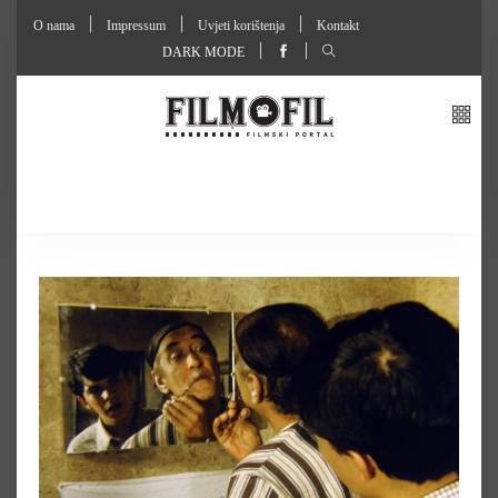
O nama
Impressum
Uvjeti korištenja
Kontakt
DARK MODE