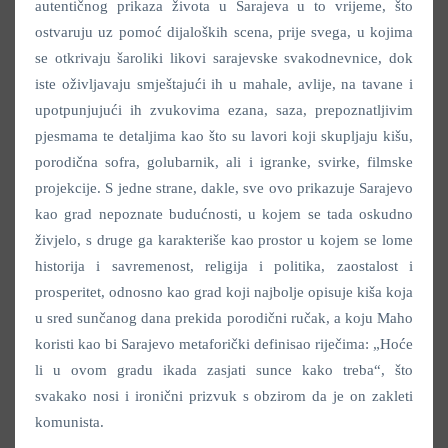
autentičnog prikaza života u Sarajeva u to vrijeme, što
ostvaruju uz pomoć dijaloških scena, prije svega, u kojima
se otkrivaju šaroliki likovi sarajevske svakodnevnice, dok
iste oživljavaju smještajući ih u mahale, avlije, na tavane i
upotpunjujući ih zvukovima ezana, saza, prepoznatljivim
pjesmama te detaljima kao što su lavori koji skupljaju kišu,
porodična sofra, golubarnik, ali i igranke, svirke, filmske
projekcije. S jedne strane, dakle, sve ovo prikazuje Sarajevo
kao grad nepoznate budućnosti, u kojem se tada oskudno
živjelo, s druge ga karakteriše kao prostor u kojem se lome
historija i savremenost, religija i politika, zaostalost i
prosperitet, odnosno kao grad koji najbolje opisuje kiša koja
u sred sunčanog dana prekida porodični ručak, a koju Maho
koristi kao bi Sarajevo metaforički definisao riječima: „Hoće
li u ovom gradu ikada zasjati sunce kako treba“, što
svakako nosi i ironični prizvuk s obzirom da je on zakleti
komunista.