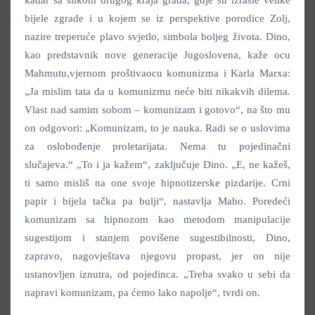
bijele zgrade i u kojem se iz perspektive porodice Zolj,
nazire treperuće plavo svjetlo, simbola boljeg života. Dino,
kao predstavnik nove generacije Jugoslovena, kaže ocu
Mahmutu,vjernom proštivaocu komunizma i Karla Marxa:
„Ja mislim tata da u komunizmu neće biti nikakvih dilema.
Vlast nad samim sobom – komunizam i gotovo“, na što mu
on odgovori: „Komunizam, to je nauka. Radi se o uslovima
za oslobođenje proletarijata. Nema tu pojedinačni
slučajeva.“ „To i ja kažem“, zaključuje Dino. „E, ne kažeš,
ti samo misliš na one svoje hipnotizerske pizdarije. Crni
papir i bijela tačka pa bulji“, nastavlja Maho. Poredeći
komunizam sa hipnozom kao metodom manipulacije
sugestijom i stanjem povišene sugestibilnosti, Dino,
zapravo, nagovještava njegovu propast, jer on nije
ustanovljen iznutra, od pojedinca. „Treba svako u sebi da
napravi komunizam, pa ćemo lako napolje“, tvrdi on.