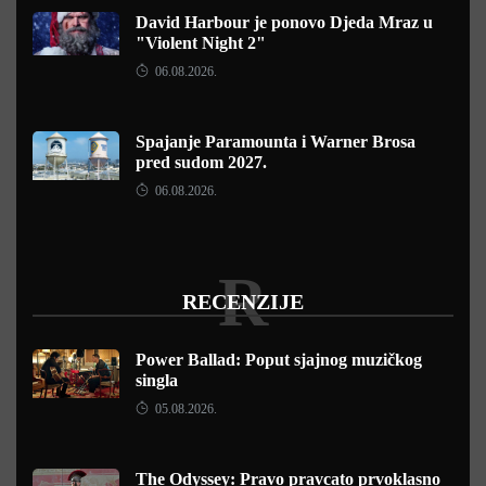
David Harbour je ponovo Djeda Mraz u
"Violent Night 2"
06.08.2026.
Spajanje Paramounta i Warner Brosa
pred sudom 2027.
06.08.2026.
R
RECENZIJE
Power Ballad: Poput sjajnog muzičkog
singla
05.08.2026.
The Odyssey: Pravo pravcato prvoklasno