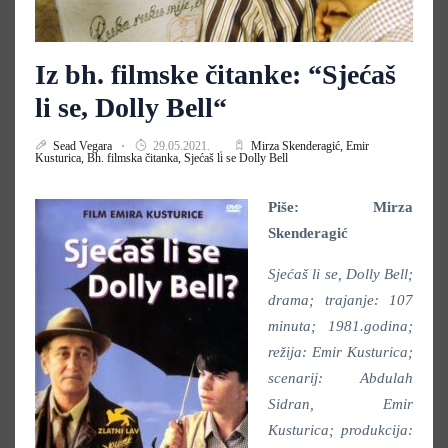
Iz bh. filmske čitanke: “Sjećaš
li se, Dolly Bell“
Sead Vegara
29.05.2021.
Mirza Skenderagić,
Emir
Kusturica,
Bh. filmska čitanka,
Sjećaš li se Dolly Bell
Piše: Mirza
Skenderagić
Sjećaš li se, Dolly Bell;
drama; trajanje: 107
minuta; 1981.godina;
režija: Emir Kusturica;
scenarij: Abdulah
Sidran, Emir
Kusturica; produkcija: