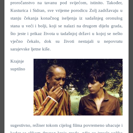
proročanstvo na tavanu pod svijećom, istinito. Također,
Kusturica i Sidran, sve vrijeme porodicu Zolj zadržavaju u
stanju čekanja konačnog iseljenja iz sadašnjeg oronulog
stana u veći i bolji, koji se nalazi na drugom dijelu grada,
što jeste i prikaz života u tadašnjoj državi u kojoj se nešto
vječno čekalo, dok su životi nestajali u nepovratu
sarajevske ljetne kiše.
Krajnje
suptilno
sugestivno, režiser tokom cijelog filma povremeno ubacuje i
kadar sa slikom drugog kraja grada, gdje su izrasle velike