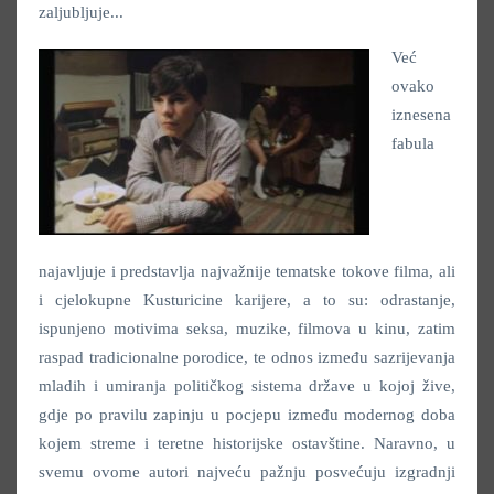
zaljubljuje...
Već
ovako
iznesena
fabula
najavljuje i predstavlja najvažnije tematske tokove filma, ali
i cjelokupne Kusturicine karijere, a to su: odrastanje,
ispunjeno motivima seksa, muzike, filmova u kinu, zatim
raspad tradicionalne porodice, te odnos između sazrijevanja
mladih i umiranja političkog sistema države u kojoj žive,
gdje po pravilu zapinju u pocjepu između modernog doba
kojem streme i teretne historijske ostavštine. Naravno, u
svemu ovome autori najveću pažnju posvećuju izgradnji