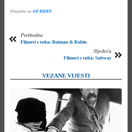
Preuzeto sa
OP BHRT
Prethodna
Filmovi s ruba: Batman & Robin
Sljedeća
Filmovi s ruba: Subway
VEZANE VIJESTI