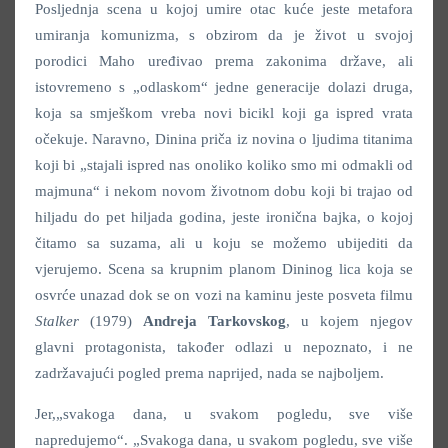
Posljednja scena u kojoj umire otac kuće jeste metafora
umiranja komunizma, s obzirom da je život u svojoj
porodici Maho uređivao prema zakonima države, ali
istovremeno s „odlaskom“ jedne generacije dolazi druga,
koja sa smješkom vreba novi bicikl koji ga ispred vrata
očekuje. Naravno, Dinina priča iz novina o ljudima titanima
koji bi „stajali ispred nas onoliko koliko smo mi odmakli od
majmuna“ i nekom novom životnom dobu koji bi trajao od
hiljadu do pet hiljada godina, jeste ironična bajka, o kojoj
čitamo sa suzama, ali u koju se možemo ubijediti da
vjerujemo. Scena sa krupnim planom Dininog lica koja se
osvrće unazad dok se on vozi na kaminu jeste posveta filmu
Stalker
(1979)
Andreja Tarkovskog
, u kojem njegov
glavni protagonista, također odlazi u nepoznato, i ne
zadržavajući pogled prema naprijed, nada se najboljem.
Jer,„svakoga dana, u svakom pogledu, sve više
napredujemo“. „Svakoga dana, u svakom pogledu, sve više