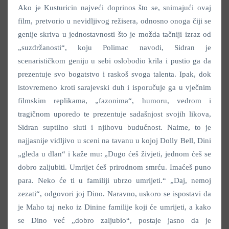
Ako je Kusturicin najveći doprinos što se, snimajući ovaj
film, pretvorio u nevidljivog režisera, odnosno onoga čiji se
genije skriva u jednostavnosti što je možda tačniji izraz od
„suzdržanosti“, koju Polimac navodi, Sidran je
scenarističkom geniju u sebi oslobodio krila i pustio ga da
prezentuje svo bogatstvo i raskoš svoga talenta. Ipak, dok
istovremeno kroti sarajevski duh i isporučuje ga u vječnim
filmskim replikama, „fazonima“, humoru, vedrom i
tragičnom uporedo te prezentuje sadašnjost svojih likova,
Sidran suptilno sluti i njihovu budućnost. Naime, to je
najjasnije vidljivo u sceni na tavanu u kojoj Dolly Bell, Dini
„gleda u dlan“ i kaže mu: „Dugo ćeš živjeti, jednom ćeš se
dobro zaljubiti. Umrijet ćeš prirodnom smrću. Imaćeš puno
para. Neko će ti u familiji ubrzo umrijeti.“ „Daj, nemoj
zezati“, odgovori joj Dino. Naravno, uskoro se ispostavi da
je Maho taj neko iz Dinine familije koji će umrijeti, a kako
se Dino već „dobro zaljubio“, postaje jasno da je