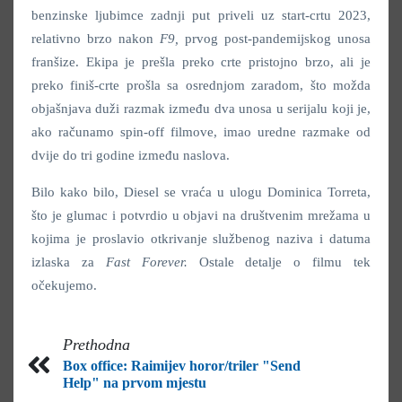
benzinske ljubimce zadnji put priveli uz start-crtu 2023,
relativno brzo nakon
F9,
prvog post-pandemijskog unosa
franšize. Ekipa je prešla preko crte pristojno brzo, ali je
preko finiš-crte prošla sa osrednjom zaradom, što možda
objašnjava duži razmak između dva unosa u serijalu koji je,
ako računamo spin-off filmove, imao uredne razmake od
dvije do tri godine između naslova.
Bilo kako bilo, Diesel se vraća u ulogu Dominica Torreta,
što je glumac i potvrdio u objavi na društvenim mrežama u
kojima je proslavio otkrivanje službenog naziva i datuma
izlaska za
Fast Forever.
Ostale detalje o filmu tek
očekujemo.
Prethodna
Box office: Raimijev horor/triler "Send
Help" na prvom mjestu