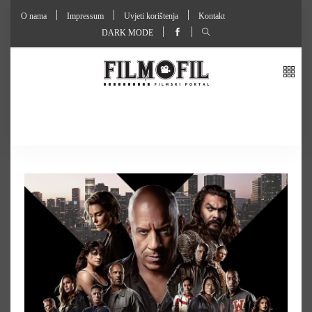
O nama
Impressum
Uvjeti korištenja
Kontakt
DARK MODE