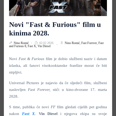
Novi "Fast & Furious" film u
kinima 2028.
Nino Romić
02.02.2026.
Nino Romić,
Fast Forever,
Fast
and Furious 8,
Fast X,
Vin Diesel
Novi
Fast & Furious
film je dobio službeni naziv i datum
izlaska, ali fanovi visokooktanske franšize morat će biti
strpljivi.
Universal Pictures je najavio da će sljedeći film, službeni
naslovljen
Fast Forever,
stići u kino-dvorane 17. marta
2028.
S time, publika će novi
FF
film gledati cijelih pet godina
nakon
Fast X
.
Vin Diesel
i njegova ekipa su svoje