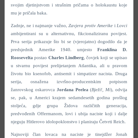
svojim djetinjstvom i strašnim pričama o holokaustu koje
mu je pričala baka.
Zadnje, ne i najmanje važno,
Zavjera protiv Amerike
i
Lovci
ambijentirani su u alternativnu, fikcionaliziranu povijest.
Prva serija prikazuje što bi se (vjerojatno) dogodilo da je
predsjednik Amerike 1940. umjesto
Franklina D.
Roosevelta
postao
Charles Lindberg
, čovjek koji se upisao
u stvarnu povijest prelijetanjem Atlantika, ali u pravom
životu bio ksenofob, antisemit i simpatizer nacista. Druga
serija, osnažena izvršno-producentskim potpisom
žanrovskog oskarovca
Jordana Peelea
(
Bježi!, Mi
), odvija
se, pak, u Americi krajem sedamdesetih godina prošlog
stoljeća, gdje grupa Židova različitih generacija,
predvođenih Offermanom, lovi i ubija naciste koji i dalje
njeguju Hitlerovo idolopoklonstvo i planiraju Četvrti Reich.
Najnoviji član lovaca na naciste je tinejdžer Jonah