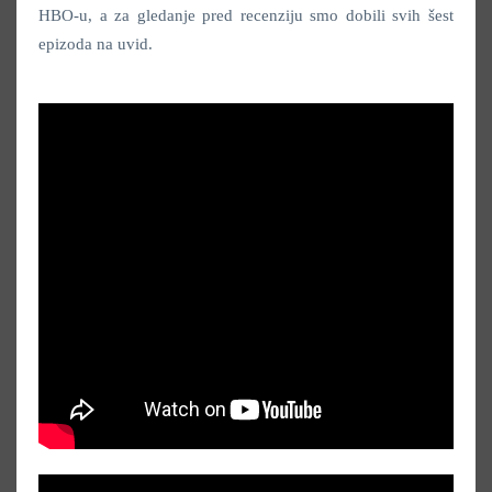
HBO-u, a za gledanje pred recenziju smo dobili svih šest
epizoda na uvid.