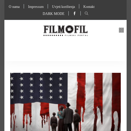
O nama
Impressum
Uvjeti korištenja
Kontakt
DARK MODE