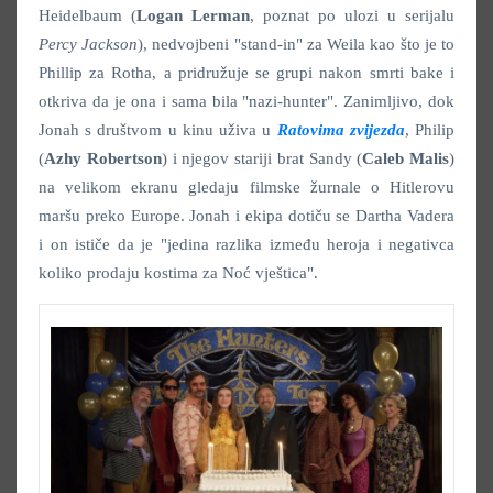
Heidelbaum (
Logan Lerman
, poznat po ulozi u serijalu
Percy Jackson
), nedvojbeni "stand-in" za Weila kao što je to
Phillip za Rotha, a pridružuje se grupi nakon smrti bake i
otkriva da je ona i sama bila "nazi-hunter". Zanimljivo, dok
Jonah s društvom u kinu uživa u
Ratovima zvijezda
, Philip
(
Azhy Robertson
) i njegov stariji brat Sandy (
Caleb Malis
)
na velikom ekranu gledaju filmske žurnale o Hitlerovu
maršu preko Europe. Jonah i ekipa dotiču se Dartha Vadera
i on ističe da je "jedina razlika između heroja i negativca
koliko prodaju kostima za Noć vještica".