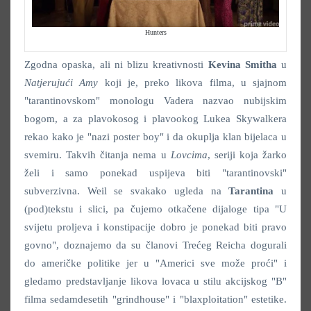
Hunters
Zgodna opaska, ali ni blizu kreativnosti
Kevina Smitha
u
Natjerujući Amy
koji je, preko likova filma, u sjajnom
"tarantinovskom" monologu Vadera nazvao nubijskim
bogom, a za plavokosog i plavookog Lukea Skywalkera
rekao kako je "nazi poster boy" i da okuplja klan bijelaca u
svemiru. Takvih čitanja nema u
Lovcima
, seriji koja žarko
želi i samo ponekad uspijeva biti "tarantinovski"
subverzivna. Weil se svakako ugleda na
Tarantina
u
(pod)tekstu i slici, pa čujemo otkačene dijaloge tipa "U
svijetu proljeva i konstipacije dobro je ponekad biti pravo
govno", doznajemo da su članovi Trećeg Reicha dogurali
do američke politike jer u "Americi sve može proći" i
gledamo predstavljanje likova lovaca u stilu akcijskog "B"
filma sedamdesetih "grindhouse" i "blaxploitation" estetike.