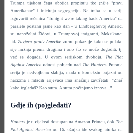
Trumpa tijekom čega obojica propituju tko (ni)je "pravi
Amerikanac" i iniciraju segregaciju. Ne treba se u seriji
izgovoriti rečenica "Tonight we're taking back America" da
paralele postanu jasne kao dan - u Lindberghovoj Americi
su nepoželjni Židovi, u Trumpovoj imigranti, Meksikanci
itd.
Zavjera protiv Amerike
zorno pokazuje kako se polako
sije mržnja prema drugima i ono što se može dogoditi, tj.
već se događa. U ovom serijskom dvoboju,
The Plot
Against America
odnosi pobjedu nad
The Hunters
. Potonja
serija je nedvojbeno slabija, mada u kontekstu bojazni od
nacizma i mladih arijevaca ima snažniji završetak. "Znaš
kako izgledaš? Kao sutra. A sutra počinjemo iznova..."
Gdje ih (po)gledati?
Hunters
je u cijelosti dostupan na Amazon Primeu, dok
The
Plot Against America
od 16. ožujka ide svakog utorka na