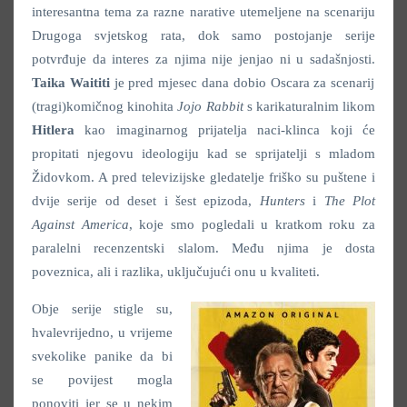
interesantna tema za razne narative utemeljene na scenariju
Drugoga svjetskog rata, dok samo postojanje serije
potvrđuje da interes za njima nije jenjao ni u sadašnjosti.
Taika Waititi
je pred mjesec dana dobio Oscara za scenarij
(tragi)komičnog kinohita
Jojo Rabbit
s karikaturalnim likom
Hitlera
kao imaginarnog prijatelja naci-klinca koji će
propitati njegovu ideologiju kad se sprijatelji s mladom
Židovkom. A pred televizijske gledatelje friško su puštene i
dvije serije od deset i šest epizoda,
Hunters
i
The Plot
Against America
, koje smo pogledali u kratkom roku za
paralelni recenzentski slalom. Među njima je dosta
poveznica, ali i razlika, uključujući onu u kvaliteti.
Obje serije stigle su,
hvalevrijedno, u vrijeme
svekolike panike da bi
se povijest mogla
ponoviti jer se u nekim