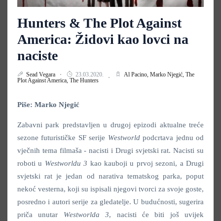
Hunters & The Plot Against
America: Židovi kao lovci na
naciste
Sead Vegara
23.03.2020.
Al Pacino,
Marko Njegić,
The
Plot Against America,
The Hunters
Piše: Marko Njegić
Zabavni park predstavljen u drugoj epizodi aktualne treće
sezone futurističke SF serije
Westworld
podcrtava jednu od
vječnih tema filmaša - nacisti i Drugi svjetski rat. Nacisti su
roboti u
Westworldu 3
kao kauboji u prvoj sezoni, a Drugi
svjetski rat je jedan od narativa tematskog parka, poput
nekoć vesterna, koji su ispisali njegovi tvorci za svoje goste,
posredno i autori serije za gledatelje. U budućnosti, sugerira
priča unutar
Westworlda 3
, nacisti će biti još uvijek