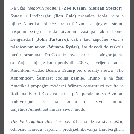
Na užas njegovih roditelja (
Zoe Kazan, Morgan Spector
),
Sandy u Lindberghu (
Ben Cole
) pronalazi idola, iako s
njime Amerika polijeće prema fašizmu, a njegovu stranu
naspram svoga naroda otvoreno zastupa rabin Lionel
Bengelsdorf (
John Turturro
), čak i kad započne vezu s
mladićevom tetom (
Winona Ryder
), što dovodi do raskola
među sestrama. Prošlost iz ove serije je alegorija za
sadašnjost koju je Roth predvidio 2004., u vrijeme kad je
Amerikom vladao
Bush
, a
Trump
bio u reality showu "The
Apprentice". Šesnaest godina kasnije, Trump je na čelu
Amerike i propagira moderni fašizam ostvarujući sve što je
Roth napisao i što ova serija piše paralelno sa životom
nadovezujući se na roman u "život imitira
umjetnost/umjetnost imitira život" modu.
The Plot Against America
povlači paralele sa stvarnošću,
odnosno između uspona i predsjednikovanja Lindbergha i