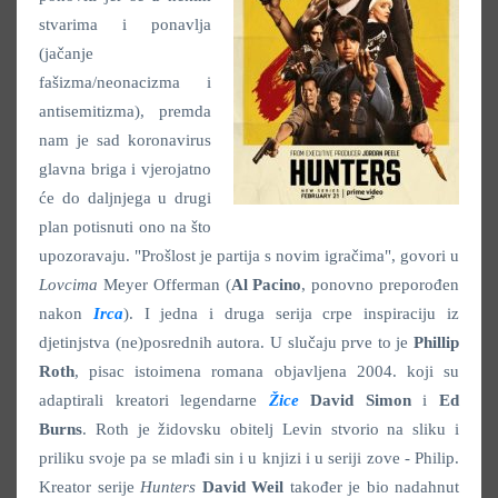
stvarima i ponavlja
(jačanje
fašizma/neonacizma i
antisemitizma), premda
nam je sad koronavirus
glavna briga i vjerojatno
će do daljnjega u drugi
plan potisnuti ono na što
upozoravaju. "Prošlost je partija s novim igračima", govori u
Lovcima
Meyer Offerman (
Al Pacino
, ponovno preporođen
nakon
Irca
). I jedna i druga serija crpe inspiraciju iz
djetinjstva (ne)posrednih autora. U slučaju prve to je
Phillip
Roth
, pisac istoimena romana objavljena 2004. koji su
adaptirali kreatori legendarne
Žice
David Simon
i
Ed
Burns
. Roth je židovsku obitelj Levin stvorio na sliku i
priliku svoje pa se mlađi sin i u knjizi i u seriji zove - Philip.
Kreator serije
Hunters
David Weil
također je bio nadahnut