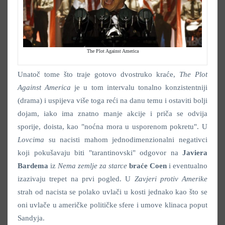
The Plot Against America
Unatoč tome što traje gotovo dvostruko kraće,
The Plot
Against America
je u tom intervalu tonalno konzistentniji
(drama) i uspijeva više toga reći na danu temu i ostaviti bolji
dojam, iako ima znatno manje akcije i priča se odvija
sporije, doista, kao "noćna mora u usporenom pokretu". U
Lovcima
su nacisti mahom jednodimenzionalni negativci
koji pokušavaju biti "tarantinovski" odgovor na
Javiera
Bardema
iz
Nema zemlje za starce
braće
Coen
i eventualno
izazivaju trepet na prvi pogled. U
Zavjeri protiv Amerike
strah od nacista se polako uvlači u kosti jednako kao što se
oni uvlače u američke političke sfere i umove klinaca poput
Sandyja.