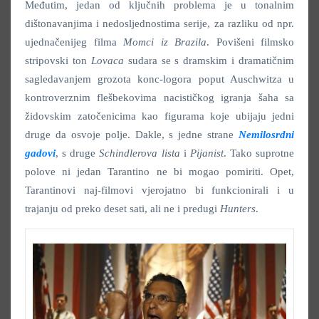
Međutim, jedan od ključnih problema je u tonalnim
dištonavanjima i nedosljednostima serije, za razliku od npr.
ujednačenijeg filma
Momci iz Brazila
. Povišeni filmsko
stripovski ton
Lovaca
sudara se s dramskim i dramatičnim
sagledavanjem grozota konc-logora poput Auschwitza u
kontroverznim flešbekovima nacističkog igranja šaha sa
židovskim zatočenicima kao figurama koje ubijaju jedni
druge da osvoje polje. Dakle, s jedne strane
Nemilosrdni
gadovi
, s druge
Schindlerova lista
i
Pijanist
. Tako suprotne
polove ni jedan Tarantino ne bi mogao pomiriti. Opet,
Tarantinovi naj-filmovi vjerojatno bi funkcionirali i u
trajanju od preko deset sati, ali ne i predugi
Hunters
.