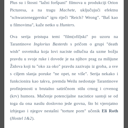
Plus su i štosni "lažni foršpani" filmova u produkciji Orion
Picturesa, a na tragu
Machete
, uključujući efektnu
"schwarzeneggersku" igru riječi "Reich? Wrong". "Baš kao
u filmovima", kaže netko u
Hunters
.
Ova serija pristupa temi "film(ofil)ski" po uzoru na
Tarantinove
Inglorius Basterds
s pričom o grupi "death
wish" osvetnika koja lovi naciste odlučna da uzme božju
pravdu u svoje ruke i dovede je na njihov prag za milijune
Židova koji tu "oko za oko" pravdu zazivaju iz groba, a sve
s ciljem slanja poruke "ne opet, ne više". Serija nekako i
funkcionira kao takva, premda Weilu nedostaje Tarantinove
profinjenosti u brutalno satiričnom stilu crnog i crvenog
(krv) humora. Mučenje potencijalne nacistice sastoji se od
toga da ona nasilu doslovno jede govna, što bi vjerojatno
izbjegao i njegov nestašni "torture porn" učenik
Eli Roth
(
Hostel 1&2
).