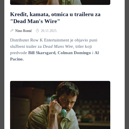
Kredit, kamata, otmica u traileru za
"Dead Man's Wire"
Nino Romić
26.11.2025.
Distributer Row K Entertainment je objavio puni
službeni trailer za
Dead Mans Wire,
triler koji
predvode
Bill Skarsgard, Colman Domingo
i
Al
Pacino.