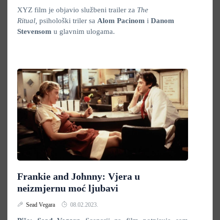
XYZ film je objavio službeni trailer za
The
Ritual,
psihološki triler sa
Alom Pacinom
i
Danom
Stevensom
u glavnim ulogama.
Frankie and Johnny: Vjera u
neizmjernu moć ljubavi
Sead Vegara
08.02.2023.