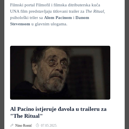
Filmski portal Filmofil i filmska ditributerska kuća
UNA film predstavljaju titlovani trailer za
The Ritual,
psihološki triler sa
Alom Pacinom
i
Danom
Stevensom
u glavnim ulogama.
Al Pacino istjeruje đavola u traileru za
"The Ritual"
Nino Romić
07.05.2025.