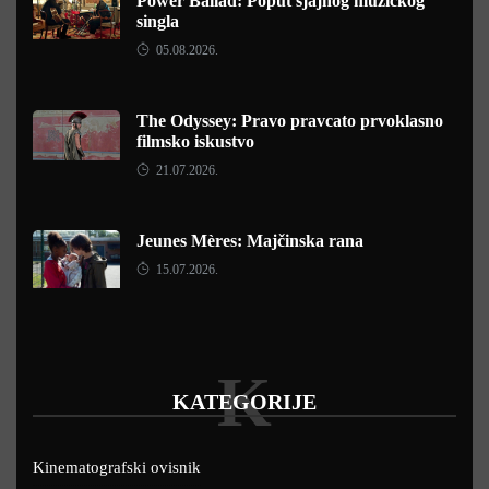
Power Ballad: Poput sjajnog muzičkog
singla
05.08.2026.
The Odyssey: Pravo pravcato prvoklasno
filmsko iskustvo
21.07.2026.
Jeunes Mères: Majčinska rana
15.07.2026.
K
KATEGORIJE
Kinematografski ovisnik