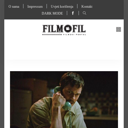
O nama
Impressum
Uvjeti korištenja
Kontakt
DARK MODE