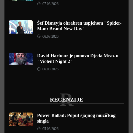
07.08.2026.
Šef Disneyja ohrabren uspjehom "Spider-
Man: Brand New Day"
06.08.2026.
David Harbour je ponovo Djeda Mraz u
"Violent Night 2"
06.08.2026.
R
RECENZIJE
Power Ballad: Poput sjajnog muzičkog
singla
05.08.2026.