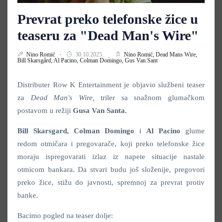
Prevrat preko telefonske žice u
teaseru za "Dead Man's Wire"
Nino Romić
30.10.2025.
Nino Romić,
Dead Mans Wire,
Bill Skarsgård,
Al Pacino,
Colman Domingo,
Gus Van Sant
Distributer Row K Entertainment je objavio službeni teaser
za
Dead Man's Wire,
triler sa snažnom glumačkom
postavom u režiji
Gusa Van Santa.
Bill Skarsgard, Colman Domingo
i
Al Pacino
glume
redom otmičara i pregovarače, koji preko telefonske žice
moraju ispregovarati izlaz iz napete situacije nastale
otmicom bankara. Da stvari budu još složenije, pregovori
preko žice, stižu do javnosti, spremnoj za prevrat protiv
banke.
Bacimo pogled na teaser dolje: