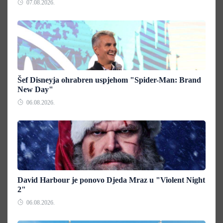
07.08.2026.
Šef Disneyja ohrabren uspjehom "Spider-Man: Brand
New Day"
06.08.2026.
David Harbour je ponovo Djeda Mraz u "Violent Night
2"
06.08.2026.