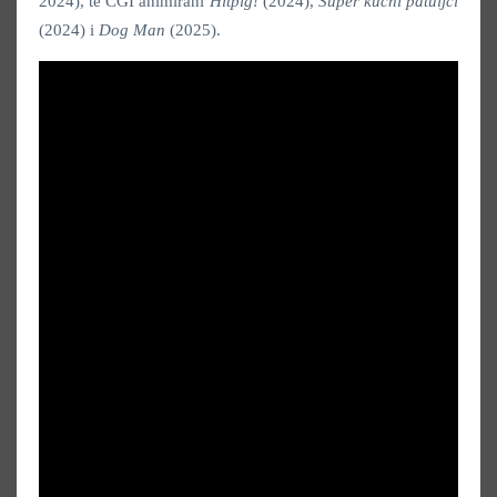
2024), te CGI animirani
Hitpig!
(2024),
Super kućni patuljci
(2024) i
Dog Man
(2025).