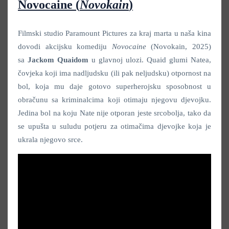
Novocaine
(
Novokain
)
Filmski studio Paramount Pictures za kraj marta u naša kina
dovodi akcijsku komediju
Novocaine
(Novokain, 2025)
sa
Jackom Quaidom
u glavnoj ulozi. Quaid glumi Natea,
čovjeka koji ima nadljudsku (ili pak neljudsku) otpornost na
bol, koja mu daje gotovo superherojsku sposobnost u
obračunu sa kriminalcima koji otimaju njegovu djevojku.
Jedina bol na koju Nate nije otporan jeste srcobolja, tako da
se upušta u suludu potjeru za otimačima djevojke koja je
ukrala njegovo srce.