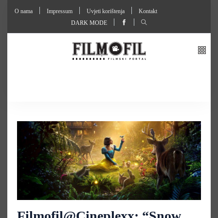
O nama
Impressum
Uvjeti korištenja
Kontakt
DARK MODE
Filmofil@Cineplexx: “Snow