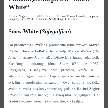
White“
Sead Vegara
20.03.2025.
Sead Vegara,
Filmofil,
Cineplexx
Sarajevo,
Snow White,
Novocaine,
Small Things Like These
Snow White
(
Snjeguljica
)
Od producenta i izvršnog producenta filma
Wicked
,
Marca
Platta
i
Jareda LeBoffa
, te reditelja
Marca Webba
(
The
Amazing Spider-Man
), stiže Disneyjeva igrana adaptacija
klasičnog animiranog filma
Snow White
iz 1937.
Snjeguljica, Disneyjeva prva princeza, vraća se u
adaptiranoj igranoj verziji koja spaja klasične elemente sa
svježim i modernim pristupom. Ova čarobna muzička
avantura vraća nas bezvremenskoj priči sa
Rachel Zegler
(
Priča sa zapadne strane
) u glavnoj ulozi Snjeguljice i
Gal
Gadot
(
Wonder Woman
) kao maćehe, zle kraljice.