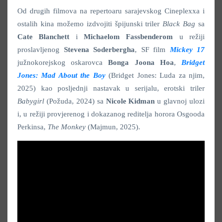
Od drugih filmova na repertoaru sarajevskog Cineplexxa i
ostalih kina možemo izdvojiti špijunski triler
Black Bag
sa
Cate Blanchett
i
Michaelom Fassbenderom
u režiji
proslavljenog
Stevena Soderbergha
, SF film
Mickey 17
južnokorejskog oskarovca
Bonga Joona Hoa
,
Bridget
Jones: Mad About the Boy
(Bridget Jones: Luda za njim,
2025) kao posljednji nastavak u serijalu, erotski triler
Babygirl
(Požuda, 2024) sa
Nicole Kidman
u glavnoj ulozi
i, u režiji provjerenog i dokazanog reditelja horora Osgooda
Perkinsa,
The Monkey
(Majmun, 2025).