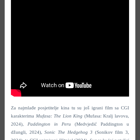
Za najmlađe posjetitelje kina tu su još igrani film sa CGI
karakterima
Mufasa: The Lion King
(Mufasa: Kralj lavova,
2024),
Paddington in Peru
(Medvjedić Paddington u
džungli, 2024),
Sonic The Hedgehog 3
(Sonikov film 3,