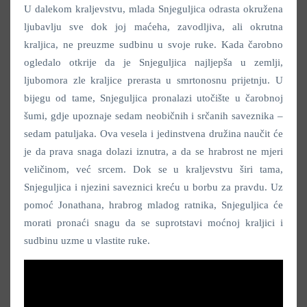
U dalekom kraljevstvu, mlada Snjeguljica odrasta okružena
ljubavlju sve dok joj maćeha, zavodljiva, ali okrutna
kraljica, ne preuzme sudbinu u svoje ruke. Kada čarobno
ogledalo otkrije da je Snjeguljica najljepša u zemlji,
ljubomora zle kraljice prerasta u smrtonosnu prijetnju. U
bijegu od tame, Snjeguljica pronalazi utočište u čarobnoj
šumi, gdje upoznaje sedam neobičnih i srčanih saveznika –
sedam patuljaka. Ova vesela i jedinstvena družina naučit će
je da prava snaga dolazi iznutra, a da se hrabrost ne mjeri
veličinom, već srcem. Dok se u kraljevstvu širi tama,
Snjeguljica i njezini saveznici kreću u borbu za pravdu. Uz
pomoć Jonathana, hrabrog mladog ratnika, Snjeguljica će
morati pronaći snagu da se suprotstavi moćnoj kraljici i
sudbinu uzme u vlastite ruke.