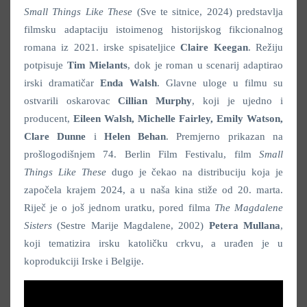
Small Things Like These
(Sve te sitnice, 2024) predstavlja
filmsku adaptaciju istoimenog historijskog fikcionalnog
romana iz 2021. irske spisateljice
Claire Keegan
. Režiju
potpisuje
Tim Mielants
, dok je roman u scenarij adaptirao
irski dramatičar
Enda Walsh
. Glavne uloge u filmu su
ostvarili oskarovac
Cillian Murphy
, koji je ujedno i
producent,
Eileen Walsh, Michelle Fairley, Emily Watson,
Clare Dunne
i
Helen Behan
. Premjerno prikazan na
prošlogodišnjem 74. Berlin Film Festivalu, film
Small
Things Like These
dugo je čekao na distribuciju koja je
započela krajem 2024, a u naša kina stiže od 20. marta.
Riječ je o još jednom uratku, pored filma
The Magdalene
Sisters
(Sestre Marije Magdalene, 2002)
Petera Mullana
,
koji tematizira irsku katoličku crkvu, a urađen je u
koprodukciji Irske i Belgije.