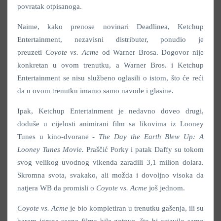
povratak otpisanoga.
Naime, kako prenose novinari Deadlinea, Ketchup
Entertainment, nezavisni distributer, ponudio je
preuzeti
Coyote vs. Acme
od Warner Brosa. Dogovor nije
konkretan u ovom trenutku, a Warner Bros. i Ketchup
Entertainment se nisu službeno oglasili o istom, što će reći
da u ovom trenutku imamo samo navode i glasine.
Ipak, Ketchup Entertainment je nedavno doveo drugi,
doduše u cijelosti animirani film sa likovima iz Looney
Tunes u kino-dvorane -
The Day the Earth Blew Up: A
Looney Tunes Movie.
Praščić Porky i patak Daffy su tokom
svog velikog uvodnog vikenda zaradili 3,1 milion dolara.
Skromna svota, svakako, ali možda i dovoljno visoka da
natjera WB da promisli o
Coyote vs. Acme
još jednom.
Coyote vs. Acme
je bio kompletiran u trenutku gašenja, ili su