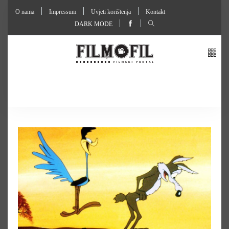
O nama
Impressum
Uvjeti korištenja
Kontakt
DARK MODE