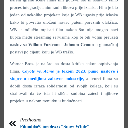
barem igrane scene filma bile gotove, što bi ostavilo samo
proces integracije animiranih likova prije izlaska. Film je bio
jedan od nekoliko projekata koje je WB ugasio prije izlaska
kako bi povratio uloženi novac putem poreznih olakšica.
WB je odlučio otpisati film nakon što nije mogao naći
kupca među streaming servisima koji bi bili voljni preuzeti
naslov sa
Willom Forteom
i
Johnom Cenom
u glumačkoj
postavi po cijenu koju je WB tražio.
Warner Bros. je naišao na dosta kritika nakon otpisivanja
filma.
Coyote vs. Acme
je tokom 2023. punio naslove i
stupce u medijima zabavne industrije,
a tvorci filma su
dobili dosta izraza solidarnosti od svojih kolega, koji su
strahovali da će ista ili slična sudbina zateći i njihove
projekte u nekom trenutku u budućnosti.
Prethodna
Filmofil@Cineplexx: “Snow White“