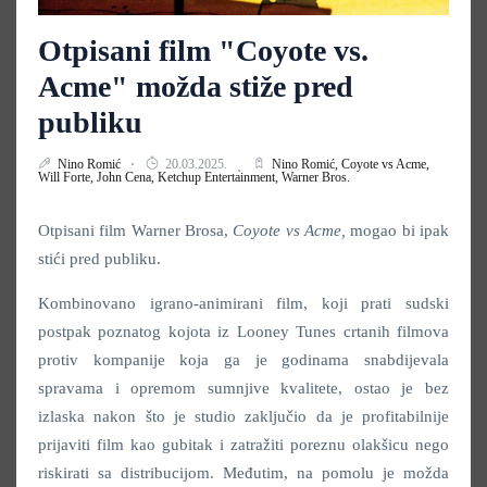
Otpisani film "Coyote vs.
Acme" možda stiže pred
publiku
Nino Romić
20.03.2025.
Nino Romić,
Coyote vs Acme,
Will Forte,
John Cena,
Ketchup Entertainment,
Warner Bros.
Otpisani film Warner Brosa,
Coyote vs Acme,
mogao bi ipak
stići pred publiku.
Kombinovano igrano-animirani film, koji prati sudski
postpak poznatog kojota iz Looney Tunes crtanih filmova
protiv kompanije koja ga je godinama snabdijevala
spravama i opremom sumnjive kvalitete, ostao je bez
izlaska nakon što je studio zaključio da je profitabilnije
prijaviti film kao gubitak i zatražiti poreznu olakšicu nego
riskirati sa distribucijom. Međutim, na pomolu je možda