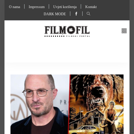
O nama
Impressum
Uvjeti korištenja
Kontakt
DARK MODE