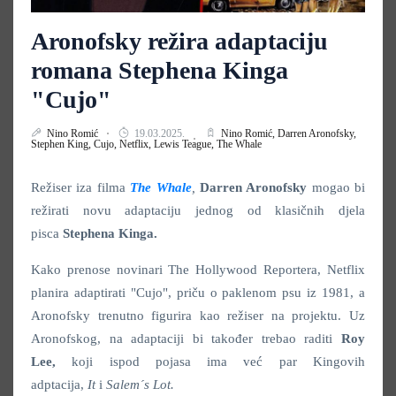
Aronofsky režira adaptaciju
romana Stephena Kinga
"Cujo"
Nino Romić
19.03.2025.
Nino Romić,
Darren Aronofsky,
Stephen King,
Cujo,
Netflix,
Lewis Teague,
The Whale
Režiser iza filma
The Whale
,
Darren Aronofsky
mogao bi
režirati novu adaptaciju jednog od klasičnih djela
pisca
Stephena Kinga.
Kako prenose novinari The Hollywood Reportera, Netflix
planira adaptirati "Cujo", priču o paklenom psu iz 1981, a
Aronofsky trenutno figurira kao režiser na projektu. Uz
Aronofskog, na adaptaciji bi također trebao raditi
Roy
Lee,
koji ispod pojasa ima već par Kingovih
adptacija,
It
i
Salem´s Lot.