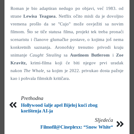
Roman je bio adaptiran nedugo po objavi, već 1983. od
strane
Lewisa Teaguea.
Netflix očito misli da je dovoljno
vremena prošlo da se "Cujo" može osvježiti sa novim
filmom. Što se tiče statusa filma, projekt tek treba pronaći
scenaristu i članove glumačke postave, o kojima još nema
konkretnih saznanja. Aronofsky trenutno privodi kraju
snimanje
Caught Stealing
sa
Austinom Butlerom
i
Zoe
Kravitz,
krimi-filma koji će biti njegov prvi uradak
nakon
The Whale,
sa kojim je 2022. privukao dosta pažnje
kao i pohvala filmskih kritičara.
Prethodna
Hollywood šalje apel Bijeloj kući zbog
korištenja AI-ja
Sljedeća
Filmofil@Cineplexx: “Snow White“