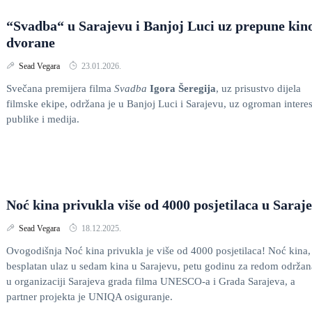
“Svadba“ u Sarajevu i Banjoj Luci uz prepune kin
dvorane
Sead Vegara
23.01.2026.
Svečana premijera filma
Svadba
Igora Šeregija
, uz prisustvo dijela
filmske ekipe, održana je u Banjoj Luci i Sarajevu, uz ogroman intere
publike i medija.
Noć kina privukla više od 4000 posjetilaca u Saraj
Sead Vegara
18.12.2025.
Ovogodišnja Noć kina privukla je više od 4000 posjetilaca! Noć kina,
besplatan ulaz u sedam kina u Sarajevu, petu godinu za redom održan
u organizaciji Sarajeva grada filma UNESCO-a i Grada Sarajeva, a
partner projekta je UNIQA osiguranje.