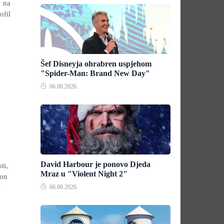
o na
ofil
Šef Disneyja ohrabren uspjehom
"Spider-Man: Brand New Day"
06.08.2026.
David Harbour je ponovo Djeda
ti,
Mraz u "Violent Night 2"
kon
g
06.08.2026.