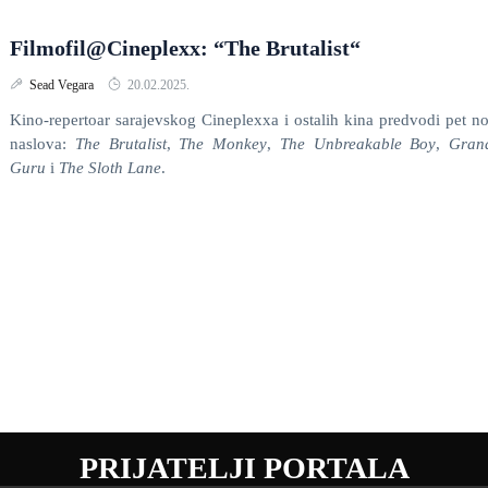
Filmofil@Cineplexx: “The Brutalist“
Sead Vegara
20.02.2025.
Kino-repertoar sarajevskog Cineplexxa i ostalih kina predvodi pet n
naslova:
The Brutalist
,
The Monkey
,
The Unbreakable Boy
,
Gran
Guru
i
The Sloth Lane
.
PRIJATELJI PORTALA