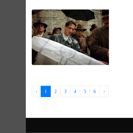
‹
1
2
3
4
5
6
›