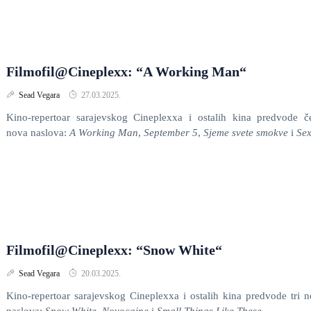
Filmofil@Cineplexx: “A Working Man“
Sead Vegara
27.03.2025.
Kino-repertoar sarajevskog Cineplexxa i ostalih kina predvode če
nova naslova:
A Working Man
,
September 5
,
Sjeme svete smokve
i
Sex
Filmofil@Cineplexx: “Snow White“
Sead Vegara
20.03.2025.
Kino-repertoar sarajevskog Cineplexxa i ostalih kina predvode tri 