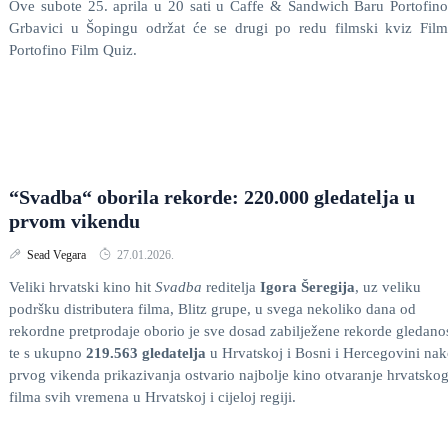
Ove subote 25. aprila u 20 sati u Caffe & Sandwich Baru Portofin
Grbavici u Šopingu održat će se drugi po redu filmski kviz Film
Portofino Film Quiz.
“Svadba“ oborila rekorde: 220.000 gledatelja u
prvom vikendu
Sead Vegara
27.01.2026.
Veliki hrvatski kino hit
Svadba
reditelja
Igora Šeregija
, uz veliku
podršku distributera filma, Blitz grupe, u svega nekoliko dana od
rekordne pretprodaje oborio je sve dosad zabilježene rekorde gledanos
te s ukupno
219.563 gledatelja
u Hrvatskoj i Bosni i Hercegovini na
prvog vikenda prikazivanja ostvario najbolje kino otvaranje hrvatsko
filma svih vremena u Hrvatskoj i cijeloj regiji.