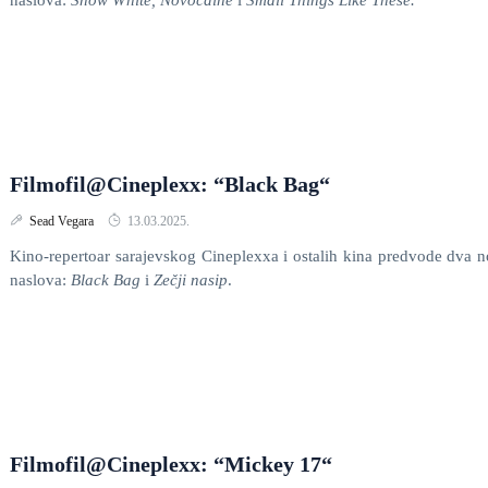
naslova:
Snow White, Novocaine
i
Small Things Like These.
Filmofil@Cineplexx: “Black Bag“
Sead Vegara
13.03.2025.
Kino-repertoar sarajevskog Cineplexxa i ostalih kina predvode dva 
naslova:
Black Bag
i
Zečji nasip
.
Filmofil@Cineplexx: “Mickey 17“