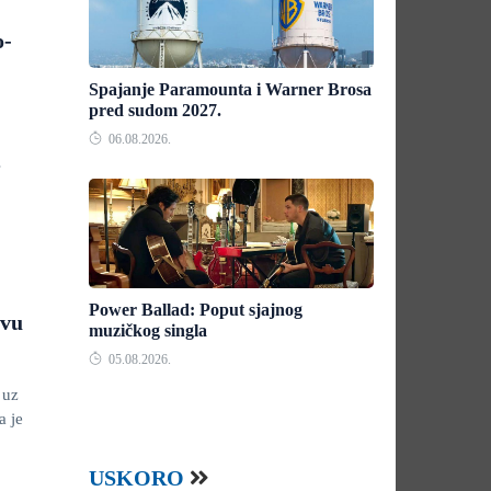
o-
Spajanje Paramounta i Warner Brosa
pred sudom 2027.
06.08.2026.
s
Power Ballad: Poput sjajnog
evu
muzičkog singla
05.08.2026.
 uz
a je
USKORO