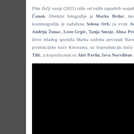
Film
Zečji nasip
(2025) stiže od naših zapadnih susjed
Čanak
. Direktor fotografije je
Marko Brdar
, mo
kostimografiju je zadužena
Selena Orb
, za zvuk
Ju
Andrija Žunac, Leon Grgić, Tanja Smoje, Alma Pric
život mladog sportaša Marka uzdrma povratak Slave
produkcijske kuće Kinorama, uz koprodukciju kuća T
Tilić
, a koproducenti su
Aleš Pavlin, Ieva Norviliene