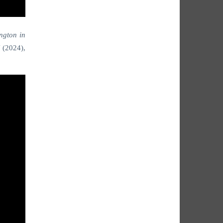
ngton in
!
(2024),