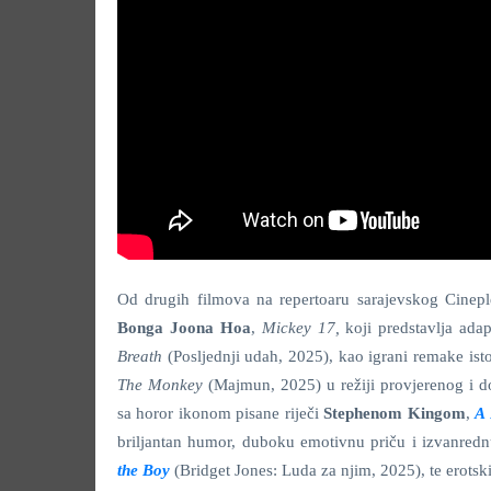
Od drugih filmova na repertoaru sarajevskog Cinepl
Bonga Joona Hoa
,
Mickey 17,
koji predstavlja ad
Breath
(Posljednji udah, 2025), kao igrani remake i
The Monkey
(Majmun, 2025) u režiji provjerenog i d
sa horor ikonom pisane riječi
Stephenom Kingom
,
A 
briljantan humor, duboku emotivnu priču i izvanredn
the Boy
(Bridget Jones: Luda za njim, 2025), te erotski