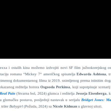
exxa i ostalih kina možemo izdvojiti novi SF film južnokorejskog o
aptaciju romana “Mickey 7“ američkog spisatelja
Edwarda Ashtona
, t
stoimenog dokumentarnog filma iz 2019. snimljenog prema istinitim dog
okazanog reditelja horora
Osgooda Perkinsa
, koji supotpisuje scenari
Real Pain
(Stvarna bol, 2024) glumca i reditelja
Jesseja Eisenberga
, k
u glumačku postavu, posljednji nastavak u serijalu
Bridget Jones: M
 triler
Babygirl
(Požuda, 2024) sa
Nicole Kidman
u glavnoj ulozi.