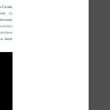
n Černić
vić
. Za
ovosel,
 posložen
okriljem
ca Jurić