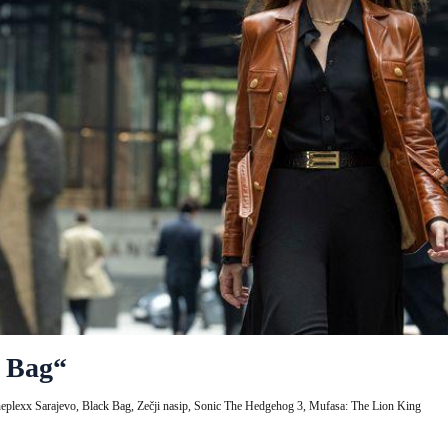
k Bag“
eplexx Sarajevo,
Black Bag,
Zečji nasip,
Sonic The Hedgehog 3,
Mufasa: The Lion King