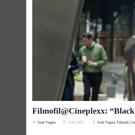
Filmofil@Cineplexx: “Blac
Sead Vegara
13.03.2025.
Sead Vegara,
Filmofil,
Cin