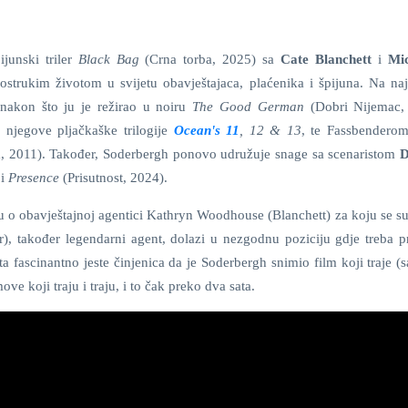
junski triler
Black Bag
(Crna torba, 2025)
sa
Cate Blanchett
i
Mi
strukim životom u svijetu obavještajaca, plaćenika i špijuna. Na na
nakon što ju je režirao u noiru
The Good German
(Dobri Nijemac,
 njegove pljačkaške trilogije
Ocean's 11
, 12 & 13
, te Fassbenderom
a, 2011). Također, Soderbergh ponovo udružuje snage sa scenaristom
D
 i
Presence
(Prisutnost, 2024).
ču o obavještajnoj agentici Kathryn Woodhouse (Blanchett) za koju se s
), također legendarni agent, dolazi u nezgodnu poziciju gdje treba pre
ista fascinantno jeste činjenica da je Soderbergh snimio film koji traje 
e koji traju i traju, i to čak preko dva sata.