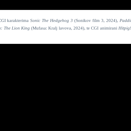
a CGI karakterima
Sonic The Hedgehog 3
(Sonikov film 3, 2024),
Paddi
: The Lion King
(Mufasa: Kralj lavova, 2024), te CGI animirani
Hitpig