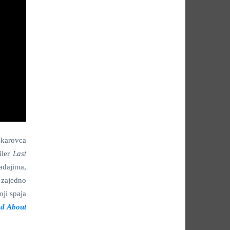
skarovca
riler
Last
ađajima,
j zajedno
oji spaja
ad About