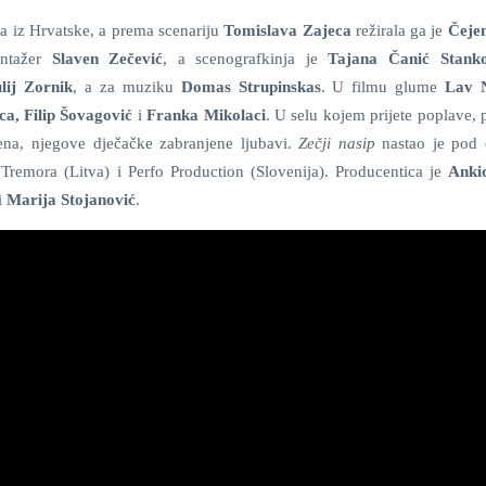
a iz Hrvatske, a prema scenariju
Tomislava Zajeca
režirala ga je
Čeje
ntažer
Slaven Zečević
, a scenografkinja je
Tajana Čanić Stanko
lij Zornik
, a za muziku
Domas Strupinskas
. U filmu glume
Lav N
a, Filip Šovagović
i
Franka Mikolaci
. U selu kojem prijete poplave,
na, njegove dječačke zabranjene ljubavi.
Zečji nasip
nastao je pod 
remora (Litva) i Perfo Production (Slovenija). Producentica je
Anki
i
Marija Stojanović
.