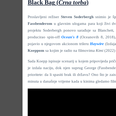
Black Bag
(
Crna torba
)
Proslavljeni režiser
Steven Soderbergh
snimio je špi
Fassbenderom
u glavnim ulogama para koji živi dvo
projektu Soderbergh ponovo sarađuje sa Blanchett, 
producirao spin-off
Ocean's 8
(Oceanovih 8, 2018),
pojavio u njegovom akcionom trileru
Haywire
(Izdaj
Koeppom
sa kojim je radio na filmovima
Kimi
(2022)
Sada Koepp ispisuje scenarij u kojem pripovijeda pri
je izdala naciju, dok njen suprug George (Fassbender
prioritete: da li spasiti brak ili državu? Ono što je za
minuta u današnje vrijeme kada u kinima gledamo filmov