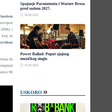
Spajanje Paramounta i Warner Brosa
pred sudom 2027.
06.08.2026.
chaelom
jnovijem
 2006) i
 koji se
avidom
Power Ballad: Poput sjajnog
muzičkog singla
umnja da
ispitati
05.08.2026.
(samo) 90
USKORO