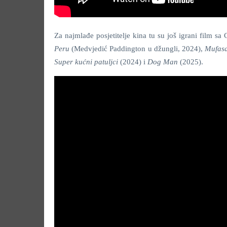
Za najmlađe posjetitelje kina tu su još igrani film s
Peru
(Medvjedić Paddington u džungli, 2024),
Mufasa
Super kućni patuljci
(2024) i
Dog Man
(2025).