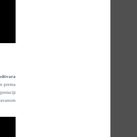
odóvara
an prema
pretaciji
eravanom