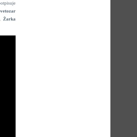
potpisuje
Svetozar
a,
Žarka