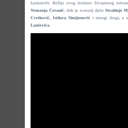
kartastrofe. Režiju ovog iznimno živopisnog ostvar
Nemanja Ćeranić
, dok je scenarij djelo
Strahinje M
Cvetković, Isidora Simijonović
i mnogi drugi, a u
Lauševića
.