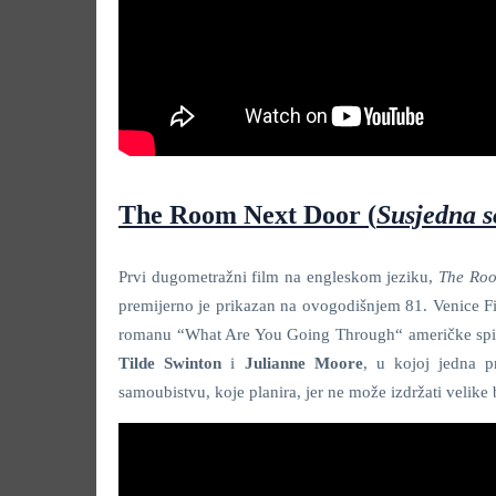
The Room Next Door
(
Susjedna 
Prvi dugometražni film na engleskom jeziku,
The Ro
premijerno je prikazan na ovogodišnjem 81. Venice Fil
romanu “What Are You Going Through“ američke spis
Tilde Swinton
i
Julianne Moore
, u kojoj jedna p
samoubistvu, koje planira, jer ne može izdržati velik