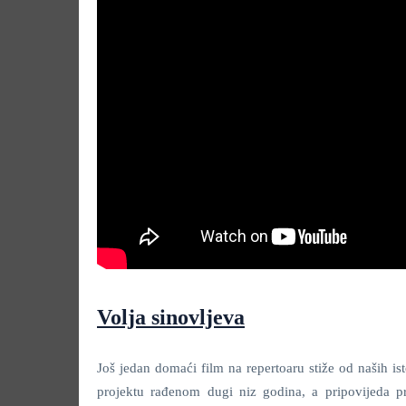
Volja sinovljeva
Još jedan domaći film na repertoaru stiže od naših is
projektu rađenom dugi niz godina, a pripovijeda p