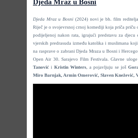
Djeda Mraz u Bosni
Djeda Mraz u Bosni
(2024) novi je bh. film reditelj
Riječ je o svojevrsnoj crnoj komediji koja priča prič
podijeljenoj nakon rata, igrajući predstavu za djec
vjerskih predrasuda između katolika i muslimana koji ž
na rasprave o zabrani Djeda Mraza u Bosni i Hercego
Open Air 30. Sarajevo Film Festivala. Glavne uloge
Tanović
i
Kristin Winters
, a pojavljuju se još
Gora
Miro Barnjak, Armin Omerović, Slaven Knežević, 