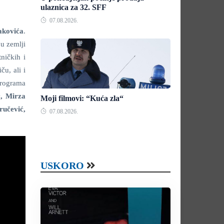
ulaznica za 32. SFF
07.08.2026.
akovića
.
 u zemlji
ničkih i
ču, ali i
programa
, Mirza
Moji filmovi: “Kuća zla“
ručević,
07.08.2026.
USKORO