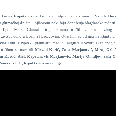
a
Emira Kapetanovića
, koji je snimljen prema scenariju
Vahida Dur
u o glumačkoj družini i njihovom pokušaju donošenja blagdanske radosti
u o Djedu Mrazu. Glumačka trupa se mora suočiti s zabranama zbog et
ive zajedno u Bosni i Hercegovini. Ovaj film se oslanja na istinitu pri
vini. Film je svjetsku premijeru imao 21. augusta u okviru zvaničnog 
 u filmu su ostvarili
Mirvad Kurić, Zana Marjanović, Miraj Grbić
n Kostić, Alek Kapetanović-Marjanović, Marija Omaljev, Saša O
Vanesa Glođo, Rijad Gvozden
i drugi.