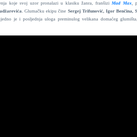
enja koje svoj uzor pronalazi u klasiku žanra, franšizi
Mad Max
,
adžarevića
. Glumačku ekipu čine
Sergej Trifunović, Igor Benčina, 
jedno je i posljednja uloga preminulog velikana domaćeg glumišt