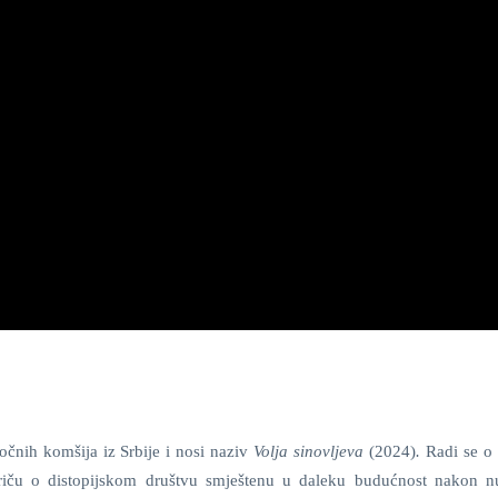
točnih komšija iz Srbije i nosi naziv
Volja sinovljeva
(2024)
.
Radi se o
riču o distopijskom društvu smještenu u daleku budućnost nakon n