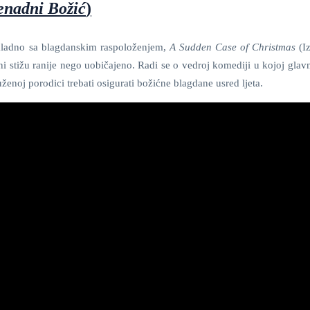
enadni Božić
)
ikladno sa blagdanskim raspoloženjem,
A
Sudden Case of Christmas
(I
i stižu ranije nego uobičajeno. Radi se o vedroj komediji u kojoj glav
ženoj porodici trebati osigurati božićne blagdane usred ljeta.