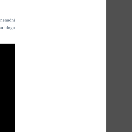
znenadni
nu ulogu