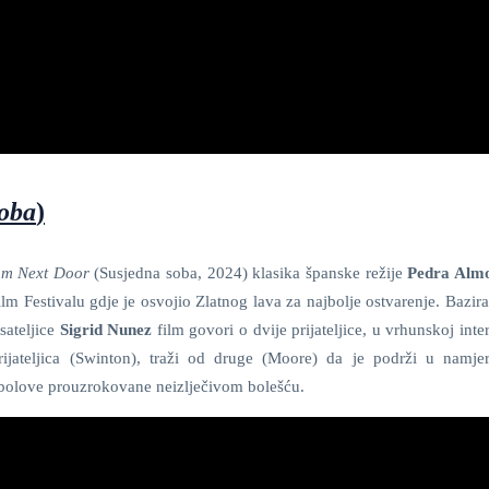
soba
)
om Next Door
(Susjedna soba, 2024) klasika španske režije
Pedra Alm
m Festivalu gdje je osvojio Zlatnog lava za najbolje ostvarenje. Bazir
ateljice
Sigrid Nunez
film govori o dvije prijateljice, u vrhunskoj inter
rijateljica (Swinton), traži od druge (Moore) da je podrži u namj
e bolove prouzrokovane neizlječivom bolešću.