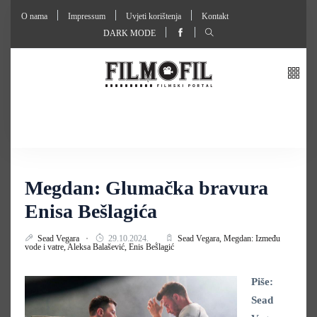
O nama
Impressum
Uvjeti korištenja
Kontakt
DARK MODE
Megdan: Glumačka bravura
Enisa Bešlagića
Sead Vegara
29.10.2024.
Sead Vegara,
Megdan: Između
vode i vatre,
Aleksa Balašević,
Enis Bešlagić
Piše:
Sead