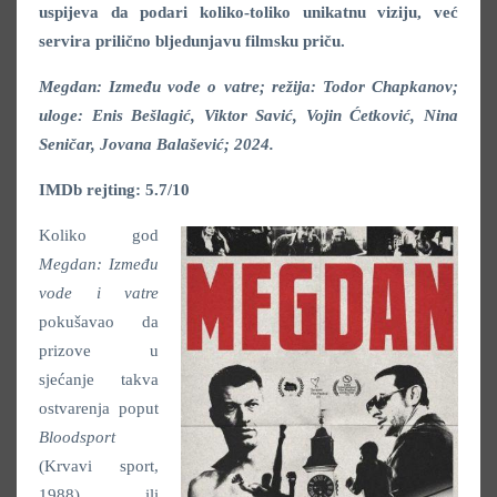
uspijeva da podari koliko-toliko unikatnu viziju, već
servira prilično bljedunjavu filmsku priču.
Megdan: Između vode o vatre; režija: Todor Chapkanov;
uloge: Enis Bešlagić, Viktor Savić, Vojin Ćetković, Nina
Seničar, Jovana Balašević; 2024.
IMDb rejting: 5.7/10
Koliko god
Megdan: Između
vode i vatre
pokušavao da
prizove u
sjećanje takva
ostvarenja poput
Bloodsport
(Krvavi sport,
1988) ili