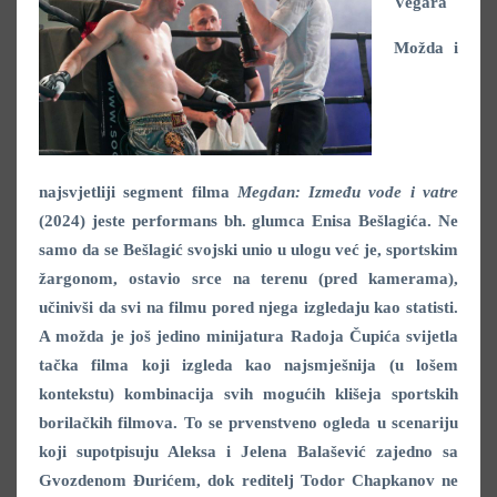
Vegara
Možda i
najsvjetliji segment filma
Megdan: Između vode i vatre
(2024) jeste performans bh. glumca Enisa Bešlagića. Ne
samo da se Bešlagić svojski unio u ulogu već je, sportskim
žargonom, ostavio srce na terenu (pred kamerama),
učinivši da svi na filmu pored njega izgledaju kao statisti.
A možda je još jedino minijatura Radoja Čupića svijetla
tačka filma koji izgleda kao najsmješnija (u lošem
kontekstu) kombinacija svih mogućih klišeja sportskih
borilačkih filmova. To se prvenstveno ogleda u scenariju
koji supotpisuju Aleksa i Jelena Balašević zajedno sa
Gvozdenom Đurićem, dok reditelj Todor Chapkanov ne