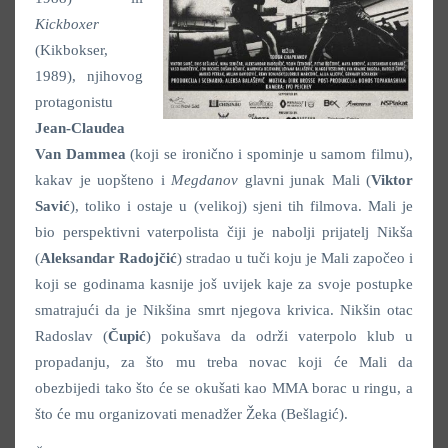
Kickboxer
(Kikbokser,
1989), njihovog
protagonistu
Jean-Claudea
Van Dammea
(koji se ironično i spominje u samom filmu),
kakav je uopšteno i
Megdanov
glavni junak Mali (
Viktor
Savić
), toliko i ostaje u (velikoj) sjeni tih filmova. Mali je
bio perspektivni vaterpolista čiji je nabolji prijatelj Nikša
(
Aleksandar Radojčić
) stradao u tuči koju je Mali započeo i
koji se godinama kasnije još uvijek kaje za svoje postupke
smatrajući da je Nikšina smrt njegova krivica. Nikšin otac
Radoslav (
Čupić
) pokušava da održi vaterpolo klub u
propadanju, za što mu treba novac koji će Mali da
obezbijedi tako što će se okušati kao MMA borac u ringu, a
što će mu organizovati menadžer Žeka (Bešlagić).