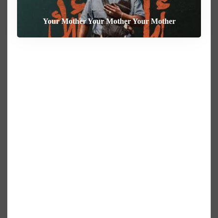
Your Mother Your Mother Your Mother
Heart of the Beast
The Weight
Behemoth