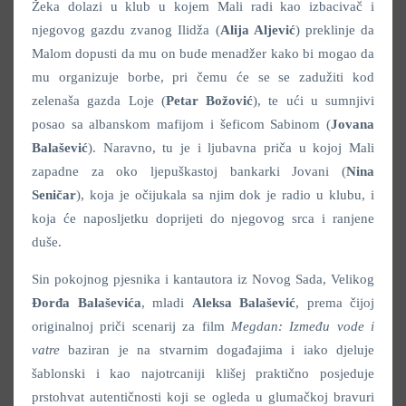
Žeka dolazi u klub u kojem Mali radi kao izbacivač i
njegovog gazdu zvanog Ilidža (
Alija Aljević
) preklinje da
Malom dopusti da mu on bude menadžer kako bi mogao da
mu organizuje borbe, pri čemu će se se zadužiti kod
zelenaša gazda Loje (
Petar Božović
), te ući u sumnjivi
posao sa albanskom mafijom i šeficom Sabinom (
Jovana
Balašević
). Naravno, tu je i ljubavna priča u kojoj Mali
zapadne za oko ljepuškastoj bankarki Jovani (
Nina
Seničar
), koja je očijukala sa njim dok je radio u klubu, i
koja će naposljetku doprijeti do njegovog srca i ranjene
duše.
Sin pokojnog pjesnika i kantautora iz Novog Sada, Velikog
Đorđa Balaševića
, mladi
Aleksa Balašević
, prema čijoj
originalnoj priči scenarij za film
Megdan: Između vode i
vatre
baziran je na stvarnim događajima i iako djeluje
šablonski i kao najotrcaniji klišej praktično posjeduje
prstohvat autentičnosti koji se ogleda u glumačkoj bravuri