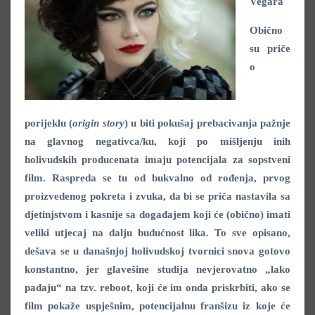
Vegara
Obično
su priče
o
porijeklu (
origin story
) u biti pokušaj prebacivanja pažnje
na glavnog negativca/ku, koji po mišljenju inih
holivudskih producenata imaju potencijala za sopstveni
film. Raspreda se tu od bukvalno od rođenja, prvog
proizvedenog pokreta i zvuka, da bi se priča nastavila sa
djetinjstvom i kasnije sa događajem koji će (obično) imati
veliki utjecaj na dalju budućnost lika. To sve opisano,
dešava se u današnjoj holivudskoj tvornici snova gotovo
konstantno, jer glavešine studija nevjerovatno „lako
padaju“ na tzv. reboot, koji će im onda priskrbiti, ako se
film pokaže uspješnim, potencijalnu franšizu iz koje će