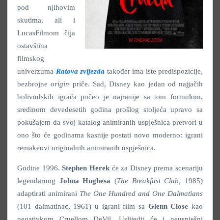
pod njihovim
skutima, ali i
LucasFilmom čija
ostavština
filmskog
univerzuma
Ratova zvijezda
također ima iste predispozicije,
bezbrojne
origin
priče. Sad, Disney kao jedan od najjačih
holivudskih igrača počeo je najranije sa tom formulom,
sredinom devedesetih godina prošlog stoljeća upravo sa
pokušajem da svoj katalog animiranih uspješnica pretvori u
ono što će godinama kasnije postati novo moderno: igrani
remakeovi originalnih animiranih uspješnica.
Godine 1996.
Stephen Herek
će za Disney prema scenariju
legendarnog
Johna Hughesa
(
The Breakfast Club,
1985)
adaptirati animirani
The
One Hundred and One Dalmatians
(101 dalmatinac, 1961) u igrani film sa
Glenn Close
kao
negativkom Cruellom DeVil. Uslijedit će i neuspješni