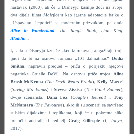
nastavak (2000), ali će u Disneyju kasnije doći na svoje:
dva dijela filma
Maleficent
kao igrane adaptacije bajke o
„Uspavanoj ljepotici“ sa modernim prizvukom, pa onda
Alice in Wonderland
, The Jungle Book, Lion King,
Aladdin
...
I, sada u Disneyju izvlače „kec iz rukava“, angažiraju troje
ljudi da bi na osnovu romana „101 dalmatinac“
Dodia
Smitha
, napravili prequel – priču o porijeklu njegove
negativke Cruelle DeVil. Na osnovu priče trojca
Aline
Brosh McKenna
(
The Devil Wears Prada
),
Kelly Marcel
(
Saving Mr. Banks
) i
Stevea Zissisa
(
The Front Runner
),
dvoje scenarista,
Dana Fox
(
Couple’s Retreat
) i
Tony
McNamara
(
The Favourite
), skrojili su scenarij sa savršeno
stilskim dijalozima i replikama, koji će u pokretne slike
pretočiti australijski reditelj
Craig Gillespie
(
I, Tonya;
2017).