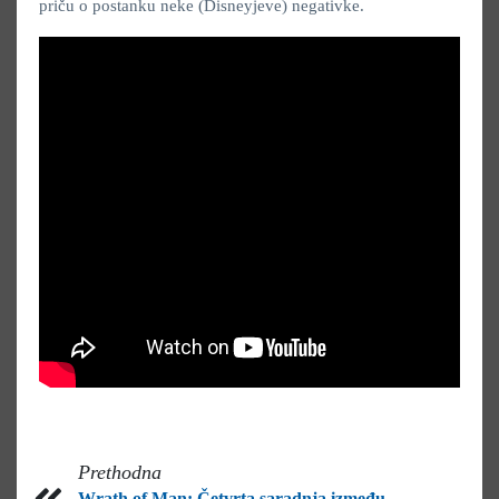
priču o postanku neke (Disneyjeve) negativke.
Prethodna
Wrath of Man: Četvrta saradnja između