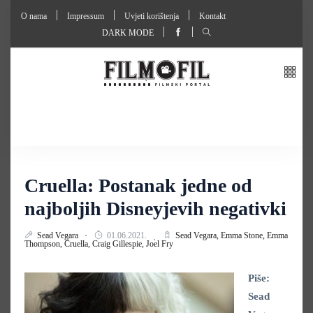
O nama
Impressum
Uvjeti korištenja
Kontakt
DARK MODE
Cruella: Postanak jedne od
najboljih Disneyjevih negativki
Sead Vegara
01.06.2021.
Sead Vegara,
Emma Stone,
Emma
Thompson,
Cruella,
Craig Gillespie,
Joel Fry
Piše:
Sead