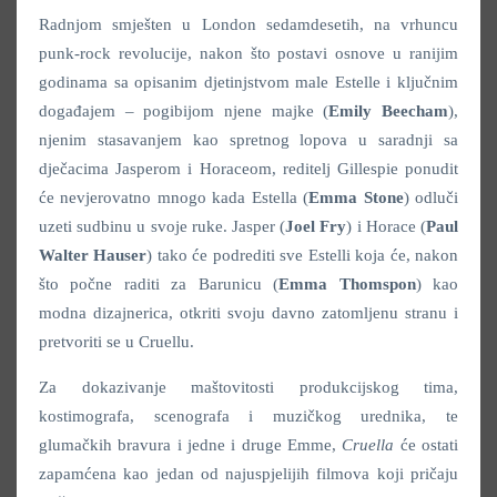
Radnjom smješten u London sedamdesetih, na vrhuncu
punk-rock revolucije, nakon što postavi osnove u ranijim
godinama sa opisanim djetinjstvom male Estelle i ključnim
događajem – pogibijom njene majke (
Emily Beecham
),
njenim stasavanjem kao spretnog lopova u saradnji sa
dječacima Jasperom i Horaceom, reditelj Gillespie ponudit
će nevjerovatno mnogo kada Estella (
Emma Stone
) odluči
uzeti sudbinu u svoje ruke. Jasper (
Joel Fry
) i Horace (
Paul
Walter Hauser
) tako će podrediti sve Estelli koja će, nakon
što počne raditi za Barunicu (
Emma Thomspon
) kao
modna dizajnerica, otkriti svoju davno zatomljenu stranu i
pretvoriti se u Cruellu.
Za dokazivanje maštovitosti produkcijskog tima,
kostimografa, scenografa i muzičkog urednika, te
glumačkih bravura i jedne i druge Emme,
Cruella
će ostati
zapamćena kao jedan od najuspjelijih filmova koji pričaju