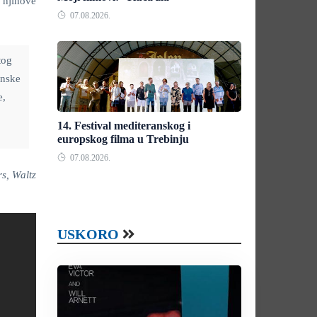
 njihove
07.08.2026.
tog
enske
e,
14. Festival mediteranskog i
europskog filma u Trebinju
07.08.2026.
rs, Waltz
USKORO