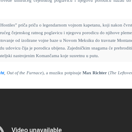
provede umirućeg čejenskog poglavicu i njegovu porodicu nazad do
Hostiles” priča priču o legendarnom vojnom kapetanu, koji nakon čvrs
umirućeg čejenskog ratnog poglavicu i njegovu porodicu do njihove plem
utovanje od izolirane vojne baze u Novom Meksiku do travnate Montan
adu udovicu čija je porodica ubijena. Zajedničkim snagama će prebroditi
jateljski nastrojenim Komančama koje susretnu u putu.
ght
, Out of the Furnace
), a muziku potpisuje
Max Richter
(
The Leftove