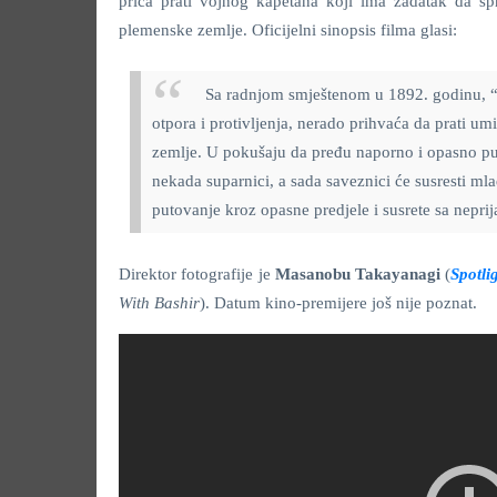
priča prati vojnog kapetana koji ima zadatak da s
plemenske zemlje. Oficijelni sinopsis filma glasi:
Sa radnjom smještenom u 1892. godinu, “
otpora i protivljenja, nerado prihvaća da prati 
zemlje. U pokušaju da pređu naporno i opasno p
nekada suparnici, a sada saveznici će susresti ml
putovanje kroz opasne predjele i susrete sa nepri
Direktor fotografije je
Masanobu Takayanagi
(
Spotli
With Bashir
). Datum kino-premijere još nije poznat.