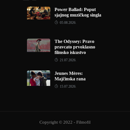
Power Ballad: Poput
sjajnog muzičkog singla
05.08.2026.
The Odyssey: Pravo
pravcato prvoklasno
filmsko iskustvo
21.07.2026.
Jeunes Mères:
Majčinska rana
15.07.2026.
Copyright © 2022 - Filmofil