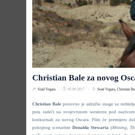
Christian Bale za novog Osc
Sead Vegara
05.09.2017.
Sead Vegara,
Christian Ba
Christian Bale
ponovno je udružio snage sa reditel
puta radeći na svojevrsnom westernu pod nazivo
konkurisati za novog Oscara. Film će premijeru do
pokojnog scenariste
Donalda Stewarta
(
Missing, T