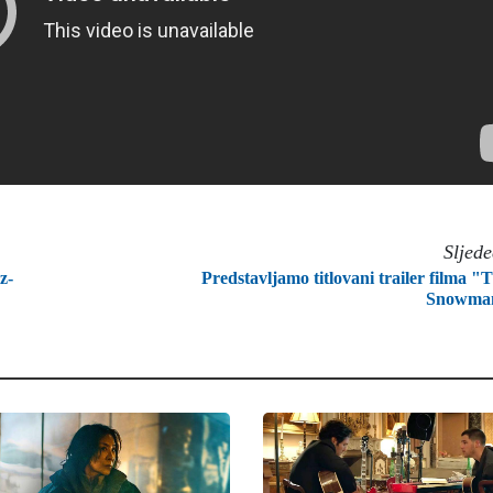
Sljed
z-
Predstavljamo titlovani trailer filma "
Snowma