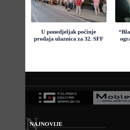
U ponedjeljak počinje
“Bla
prodaja ulaznica za 32. SFF
ogr
N
NAJNOVIJE