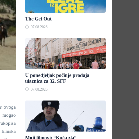
The Get Out
07.08.2026.
U ponedjeljak počinje prodaja
ulaznica za 32. SFF
07.08.2026.
e
ovoga
bi mogao
rukopisa
) filmska
Moji filmovi: “Kuća zla“