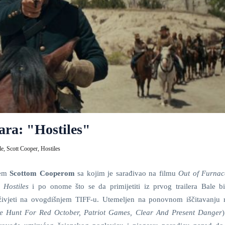
ara: "Hostiles"
le,
Scott Cooper,
Hostiles
jem
Scottom Cooperom
sa kojim je sarađivao na filmu
Out of Furnac
m
Hostiles
i po onome što se da primijetiti iz prvog trailera Bale 
živjeti na ovogdišnjem TIFF-u. Utemeljen na ponovnom iščitavanju 
he Hunt For Red October, Patriot Games, Clear And Present Danger