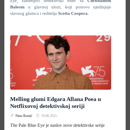
Eye,
zanimljivi detektivski triler sa
Christianom
Baleom
u glavnoj ulozi, koji ponovo ujedinjuje
slavnog glumca i reditelja
Scotta Coopera
.
Melling glumi Edgara Allana Poea u
Netflixovoj detektivskoj seriji
Nino Romić
10.06.2021.
The Pale Blue Eye je naslov nove detektivske serije