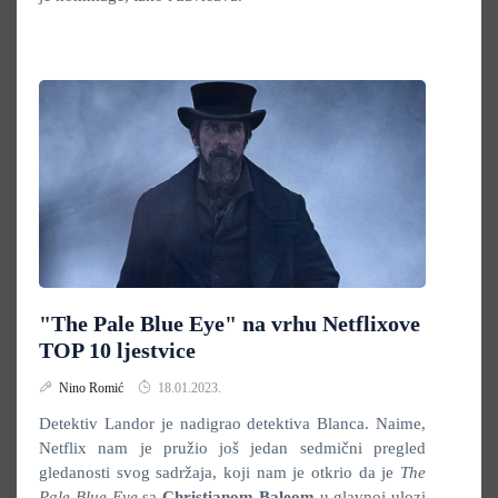
"The Pale Blue Eye" na vrhu Netflixove
TOP 10 ljestvice
Nino Romić
18.01.2023.
Detektiv Landor je nadigrao detektiva Blanca. Naime,
Netflix nam je pružio još jedan sedmični pregled
gledanosti svog sadržaja, koji nam je otkrio da je
The
Pale Blue Eye
sa
Christianom Baleom
u glavnoj ulozi