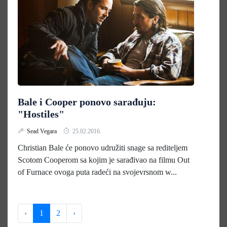
Bale i Cooper ponovo sarađuju:
"Hostiles"
Sead Vegara
25.02.2016.
Christian Bale će ponovo udružiti snage sa rediteljem
Scotom Cooperom sa kojim je sarađivao na filmu Out
of Furnace ovoga puta radeći na svojevrsnom w...
‹
1
2
›