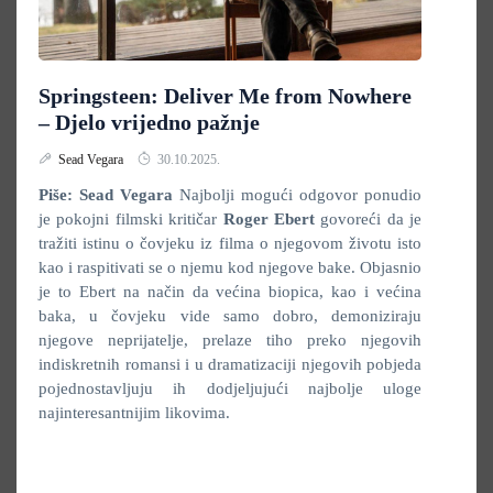
Springsteen: Deliver Me from Nowhere
– Djelo vrijedno pažnje
Sead Vegara
30.10.2025.
Piše: Sead Vegara
Najbolji mogući odgovor ponudio
je pokojni filmski kritičar
Roger Ebert
govoreći da je
tražiti istinu o čovjeku iz filma o njegovom životu isto
kao i raspitivati se o njemu kod njegove bake. Objasnio
je to Ebert na način da većina biopica, kao i većina
baka, u čovjeku vide samo dobro, demoniziraju
njegove neprijatelje, prelaze tiho preko njegovih
indiskretnih romansi i u dramatizaciji njegovih pobjeda
pojednostavljuju ih dodjeljujući najbolje uloge
najinteresantnijim likovima.