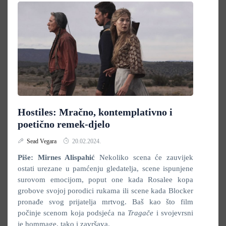
Hostiles: Mračno, kontemplativno i
poetično remek-djelo
Sead Vegara
20.02.2024.
Piše: Mirnes Alispahić
Nekoliko scena će zauvijek
ostati urezane u pamćenju gledatelja, scene ispunjene
surovom emocijom, poput one kada Rosalee kopa
grobove svojoj porodici rukama ili scene kada Blocker
pronađe svog prijatelja mrtvog. Baš kao što film
počinje scenom koja podsjeća na
Tragače
i svojevrsni
je hommage, tako i završava.