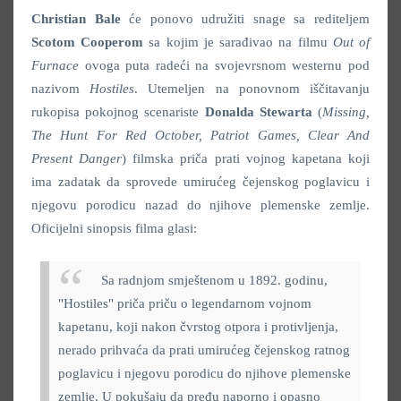
Christian Bale
će ponovo udružiti snage sa rediteljem
Scotom Cooperom
sa kojim je sarađivao na filmu
Out of
Furnace
ovoga puta radeći na svojevrsnom westernu pod
nazivom
Hostiles
. Utemeljen na ponovnom iščitavanju
rukopisa pokojnog scenariste
Donalda Stewarta
(
Missing,
The Hunt For Red October, Patriot Games, Clear And
Present Danger
) filmska priča prati vojnog kapetana koji
ima zadatak da sprovede umirućeg čejenskog poglavicu i
njegovu porodicu nazad do njihove plemenske zemlje.
Oficijelni sinopsis filma glasi:
Sa radnjom smještenom u 1892. godinu,
"Hostiles" priča priču o legendarnom vojnom
kapetanu, koji nakon čvrstog otpora i protivljenja,
nerado prihvaća da prati umirućeg čejenskog ratnog
poglavicu i njegovu porodicu do njihove plemenske
zemlje. U pokušaju da pređu naporno i opasno