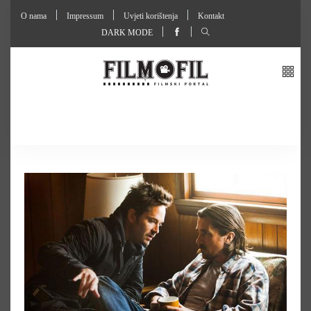
O nama
Impressum
Uvjeti korištenja
Kontakt
DARK MODE