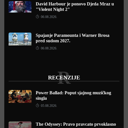
David Harbour je ponovo Djeda Mraz u
"Violent Night 2"
06.08.2026.
Spajanje Paramounta i Warner Brosa
pred sudom 2027.
06.08.2026.
R
RECENZIJE
Power Ballad: Poput sjajnog muzičkog
singla
05.08.2026.
The Odyssey: Pravo pravcato prvoklasno