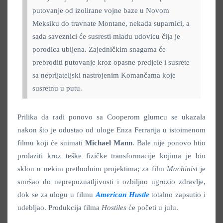
putovanje od izolirane vojne baze u Novom
Meksiku do travnate Montane, nekada suparnici, a
sada saveznici će susresti mladu udovicu čija je
porodica ubijena. Zajedničkim snagama će
prebroditi putovanje kroz opasne predjele i susrete
sa neprijateljski nastrojenim Komančama koje
susretnu u putu.
Prilika da radi ponovo sa Cooperom glumcu se ukazala
nakon što je odustao od uloge Enza Ferrarija u istoimenom
filmu koji će snimati
Michael Mann
. Bale nije ponovo htio
prolaziti kroz teške fizičke transformacije kojima je bio
sklon u nekim prethodnim projektima; za film
Machinist
je
smršao do neprepoznatljivosti i ozbiljno ugrozio zdravlje,
dok se za ulogu u filmu
American Hustle
totalno zapsutio i
udebljao. Produkcija filma
Hostiles
će početi u julu.