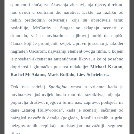
spomenuti slučaj zataškavanja zlostavljanja djece, direktno
nas uvodi u centralni dio narativa. Dakle, za razliku od
nekih prethodnih ostvarenja koja su obrađivala temu
pedofilije, McCarthy i Singer ne sklapaju scenarij o
skandalu, već o novinarima i njihovoj borbi da napišu
članak koji će promijeniti svijet. Upravo je scenarij, također
nagrađen Oscarom, najvažniji element ovoga filma, u kojem
je poseban akcenat na autentičnosti likova, a kojoj posebno
doprinosi i glumačka postava redakcije:
Michael Keaton,
Rachel McAdams, Mark Ruffalo, Liev Schrieber
...
Dok nas sadržaj
Spotlighta
vraća u vrijeme kada je
novinarstvo još uvijek imalo moć da razotkriva, mijenja i
popravlja društvo, njegova forma nas, zapravo, podsjeća na
dane „starog Hollywooda“, kada je scenarij, sačinjen od
naizgled nevažnih detalja (pogleda, knedli zastalih u grlu,
neizgovorenih replika) predstavljao najvažniji segment
filma.