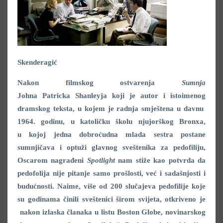
Skenderagić
Nakon filmskog ostvarenja
Sumnja
Johna Patricka Shanleyja koji je autor i istoimenog
dramskog teksta, u kojem je radnja smještena u davnu
1964. godinu, u katoličku školu njujorškog Bronxa,
u kojoj jedna dobroćudna mlada sestra postane
sumnjičava i optuži glavnog sveštenika za pedofiliju,
Oscarom nagrađeni
Spotlight
nam stiže kao potvrda da
pedofolija nije pitanje samo prošlosti, već i sadašnjosti i
budućnosti. Naime, više od 200 slučajeva pedofilije koje
su godinama činili sveštenici širom svijeta, otkriveno je
nakon izlaska članaka u listu Boston Globe, novinarskog