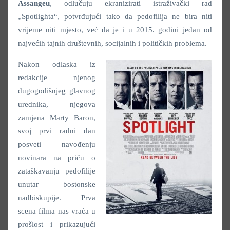
Assangeu
, odlučuju ekranizirati istraživački rad
„Spotlighta“, potvrđujući tako da pedofilija ne bira niti
vrijeme niti mjesto, već da je i u 2015. godini jedan od
najvećih tajnih društevnih, socijalnih i političkih problema.
Nakon odlaska iz
redakcije njenog
dugogodišnjeg glavnog
urednika, njegova
zamjena Marty Baron,
svoj prvi radni dan
posveti navođenju
novinara na priču o
zataškavanju pedofilije
unutar bostonske
nadbiskupije. Prva
scena filma nas vraća u
prošlost i prikazujući