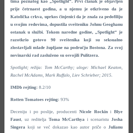
tima poznatog kao „Spotlight“. Prvi članak je objavljen
prije četrnaest godina, a u njemu je otkriveno da je
Katolička crkva, uprkos činjenici da je znala za pedofiliju
u svojim redovima, dopustila svešteniku Johnu Geoghanu
ostanak u službi. Tokom naredne godine, „Spotlight“ je
razotkrio gotovo 90 sveštenika koji su seksualno
zlostavljali mlade župljane na području Bostona. Za svoj
novinarski rad zasluženo su osvojili Pulitzera.
Spotlight; režija: Tom McCarthy; uloge: Michael Keaton,
Rachel McAdams, Mark Ruffalo, Liev Schrieber; 2015.
IMDb rejting:
8.2/10
Rotten Tomatoes rejting:
93%
Deceniju i po poslije, producenti
Nicole Rockin
i
Blye
Faust
, uz reditelja
Toma McCarthya
i scenaristu
Josha
Singera
koji se već dokazao kao autor priče o
Julianu