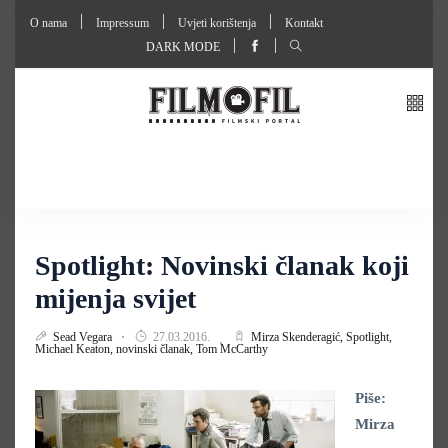
O nama
Impressum
Uvjeti korištenja
Kontakt
DARK MODE
Spotlight: Novinski članak koji
mijenja svijet
Sead Vegara
27.03.2016.
Mirza Skenderagić,
Spotlight,
Michael Keaton,
novinski članak,
Tom McCarthy
Piše:
Mirza