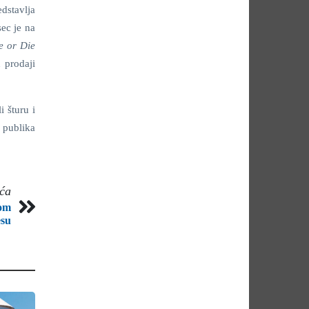
dstavlja
sec je na
e or Die
 prodaji
i šturu i
 publika
eća
zom
su