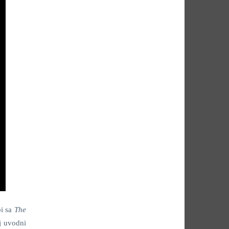
bi sa
The
j uvodni