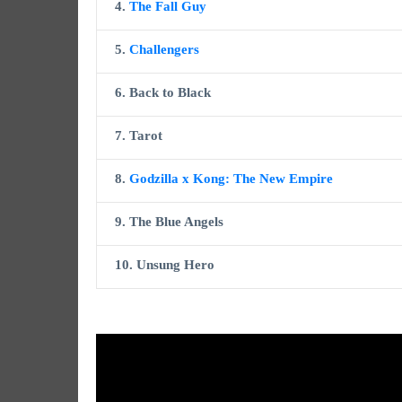
4.
The Fall Guy
5.
Challengers
6. Back to Black
7. Tarot
8.
Godzilla x Kong: The New Empire
9. The Blue Angels
10. Unsung Hero