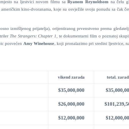
 mjesto na ljestvici novom filmu sa
Ryanom Reynoldsom
na čelu 
 u američkim kino-dvoranama, koje su osvježile svoju ponudu sa čak čet
osno izmišljenog prijatelja), orijentiranog prvenstveno prema gledatel
triler
The Strangers: Chapter 1,
te dokumentarni film o poznatoj skupin
pic posvećen
Amy Winehouse
, koji pronalazimo pri sredini ljestvice, 
vikend zarada
total. zara
$35,000,000
$35,000,0
$26,000,000
$101,239,5
$12,000,000
$12,000,0