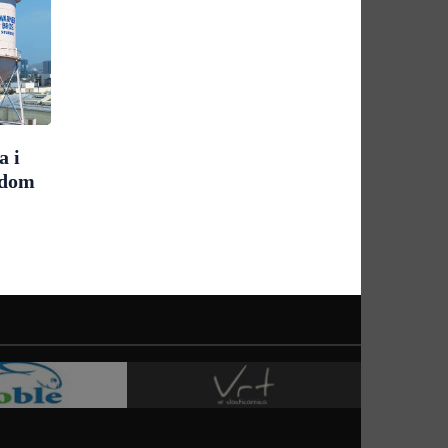
a i
udom