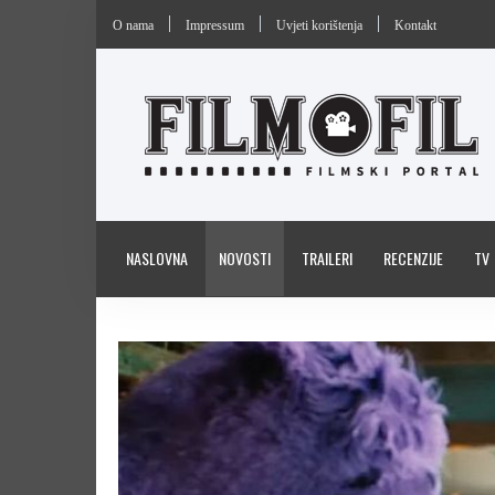
O nama
Impressum
Uvjeti korištenja
Kontakt
NASLOVNA
NOVOSTI
TRAILERI
RECENZIJE
TV