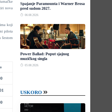
glumačke
Spajanje Paramounta i Warner Brosa
iri nova
pred sudom 2027.
06.08.2026.
jima koji
i pilota
na šestom
Power Ballad: Poput sjajnog
muzičkog singla
05.08.2026.
da
00
01
USKORO
00