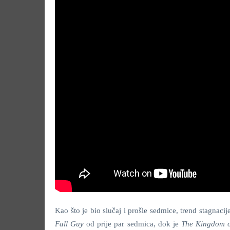
Kao što je bio slučaj i prošle sedmice, trend stagnac
Fall Guy
od prije par sedmica, dok je
The Kingdom o