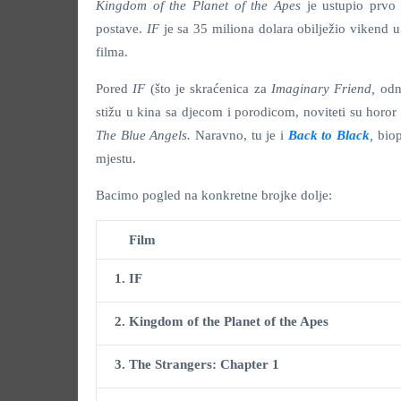
Kingdom of the Planet of the Apes
je ustupio prvo
postave.
IF
je sa 35 miliona dolara obilježio vikend
filma.
Pored
IF
(što je skraćenica za
Imaginary Friend,
odn
stižu u kina sa djecom i porodicom, noviteti su horor 
The Blue Angels.
Naravno, tu je i
Back to Black
,
bio
mjestu.
Bacimo pogled na konkretne brojke dolje:
Film
1. IF
2.
Kingdom of the Planet of the Apes
3. The Strangers: Chapter 1