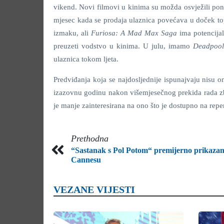
vikend. Novi filmovi u kinima su možda osvježili pon
mjesec kada se prodaja ulaznica povećava u doček topl
izmaku,
ali
Furiosa: A Mad Max Saga
ima potencija
preuzeti vodstvo u kinima. U julu, imamo
Deadpool
ulaznica tokom ljeta.
Predviđanja koja se najdosljednije ispunajvaju nisu o
izazovnu godinu nakon višemjesečnog prekida rada zbo
je manje zainteresirana na ono što je dostupno na repe
Prethodna
“Sastanak s Pol Potom“ premijerno prikazan
Cannesu
VEZANE VIJESTI