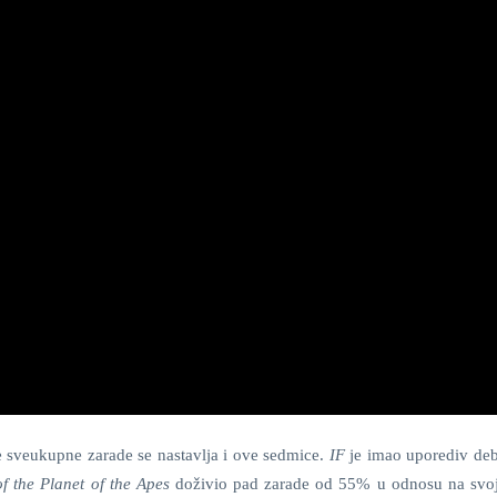
ije sveukupne zarade se nastavlja i ove sedmice.
IF
je imao uporediv de
f the Planet of the Apes
doživio pad zarade od 55% u odnosu na svo