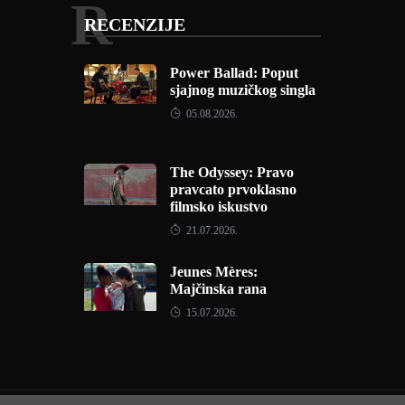
R
RECENZIJE
Power Ballad: Poput
sjajnog muzičkog singla
05.08.2026.
The Odyssey: Pravo
pravcato prvoklasno
filmsko iskustvo
21.07.2026.
Jeunes Mères:
Majčinska rana
15.07.2026.