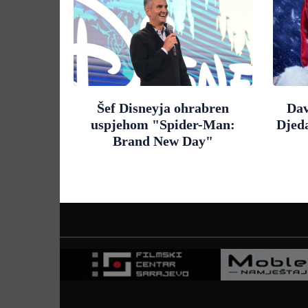
Šef Disneyja ohrabren
Dav
uspjehom "Spider-Man:
Djed
Brand New Day"