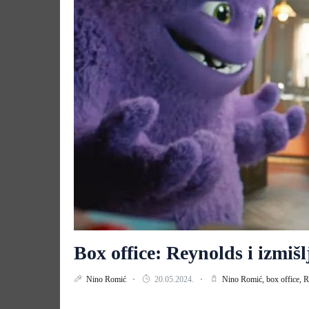
Box office: Reynolds i izmišl
Nino Romić
20.05.2024.
Nino Romić,
box office,
R