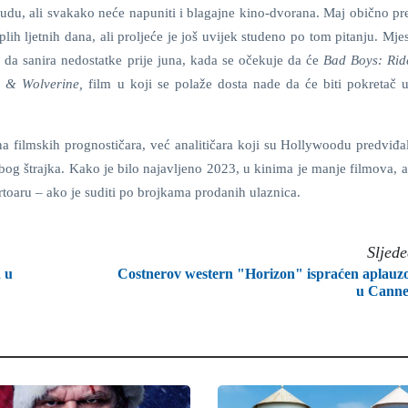
udu, ali svakako neće napuniti i blagajne kino-dvorana. Maj obično pre
ih ljetnih dana, ali proljeće je još uvijek studeno po tom pitanju. Mje
l da sanira nedostatke prije juna, kada se očekuje da će
Bad Boys: Rid
 & Wolverine,
film u koji se polaže dosta nade da će biti pokretač u
na filmskih prognostičara, već analitičara koji su Hollywoodu predviđal
g štrajka. Kako je bilo najavljeno 2023, u kinima je manje filmova, a
rtoaru – ako je suditi po brojkama prodanih ulaznica.
Sljed
 u
Costnerov western "Horizon" ispraćen aplau
u Canne