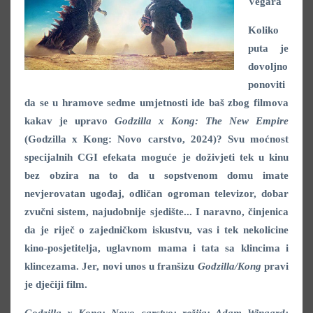
Vegara
Koliko
puta je
dovoljno
ponoviti
da se u hramove sedme umjetnosti ide baš zbog filmova
kakav je upravo
Godzilla x Kong: The New Empire
(Godzilla x Kong: Novo carstvo, 2024)? Svu moćnost
specijalnih CGI efekata moguće je doživjeti tek u kinu
bez obzira na to da u sopstvenom domu imate
nevjerovatan ugođaj, odličan ogroman televizor, dobar
zvučni sistem, najudobnije sjedište... I naravno, činjenica
da je riječ o zajedničkom iskustvu, vas i tek nekolicine
kino-posjetitelja, uglavnom mama i tata sa klincima i
klincezama. Jer, novi unos u franšizu
Godzilla/Kong
pravi
je dječiji film.