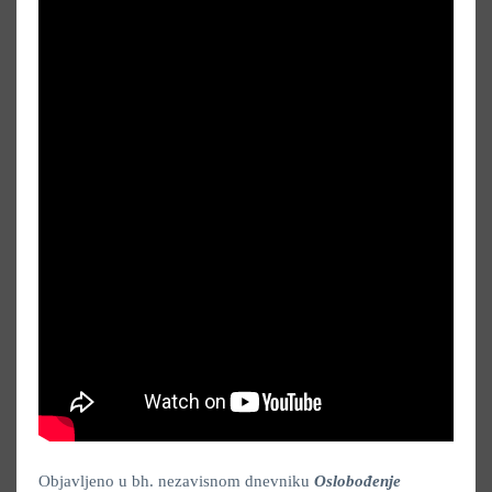
Objavljeno u bh. nezavisnom dnevniku
Oslobođenje