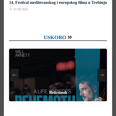
14. Festival mediteranskog i europskog filma u Trebinju
07.08.2026.
USKORO
How To Rob A Bank
Heart of the Beast
By Any Means
Behemoth