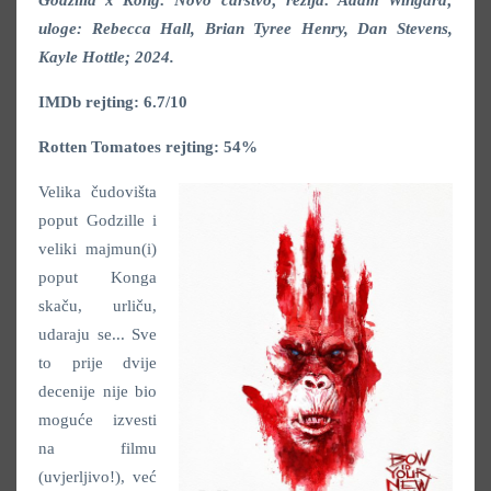
Godzilla x Kong: Novo carstvo; režija: Adam Wingard;
uloge: Rebecca Hall, Brian Tyree Henry, Dan Stevens,
Kayle Hottle; 2024.
IMDb rejting: 6.7/10
Rotten Tomatoes rejting: 54%
Velika čudovišta
poput Godzille i
veliki majmun(i)
poput Konga
skaču, urliču,
udaraju se... Sve
to prije dvije
decenije nije bio
moguće izvesti
na filmu
(uvjerljivo!), već