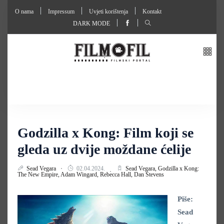
O nama
Impressum
Uvjeti korištenja
Kontakt
DARK MODE
Godzilla x Kong: Film koji se
gleda uz dvije moždane ćelije
Sead Vegara
02.04.2024.
Sead Vegara,
Godzilla x Kong:
The New Empire,
Adam Wingard,
Rebecca Hall,
Dan Stevens
Piše:
Sead