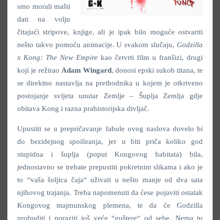
smo morali mašti
dati na volju
čitajući stripove, knjige, ali je ipak bilo moguće ostvariti
nešto takvo pomoću animacije. U svakom slučaju,
Godzilla
x Kong: The New Empire
kao četvrti film u franšizi, drugi
koji je režirao
Adam Wingard
, donosi epski sukob titana, te
se direktno nastavlja na prethodnika u kojem je otkriveno
postojanje svijeta unutar Zemlje – Šuplja Zemlja gdje
obitava Kong i razna prahistorijska divljač.
Upustiti se u prepričavanje fabule ovog naslova dovelo bi
do bezidejnog spoiliranja, jer u biti priča koliko god
stupidna i šuplja (poput Kongovog habitata) bila,
jednostavno se trebate prepustiti pokretnim slikama i ako je
to “vaša šoljica čaja“ uživati u nešto manje od dva sata
njihovog trajanja. Treba napomenuti da ćese pojaviti ostatak
Kongovog majmunskog plemena, te da će Godzilla
probuditi i poraziti još veće “guštere“ od sebe. Nema tu