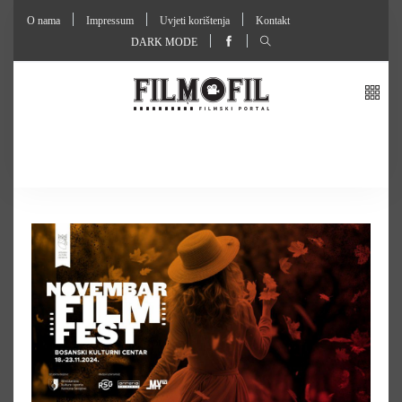
O nama
Impressum
Uvjeti korištenja
Kontakt
DARK MODE