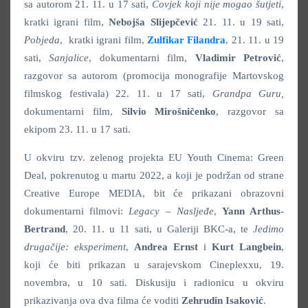
sa autorom 21. 11. u 17 sati,
Čovjek koji nije mogao šutjeti
,
kratki igrani film,
Nebojša Slijepčević
21. 11. u 19 sati,
Pobjeda
, kratki igrani film,
Zulfikar Filandra
, 21. 11. u 19
sati,
Sanjalice
, dokumentarni film,
Vladimir Petrović
,
razgovor sa autorom (promocija monografije Martovskog
filmskog festivala) 22. 11. u 17 sati,
Grandpa Guru,
dokumentarni film,
Silvio Mirošničenko
, razgovor sa
ekipom 23. 11. u 17 sati.
U okviru tzv. zelenog projekta EU Youth Cinema: Green
Deal, pokrenutog u martu 2022, a koji je podržan od strane
Creative Europe MEDIA, bit će prikazani obrazovni
dokumentarni filmovi:
Legacy – Nasljeđe
,
Yann Arthus-
Bertrand
, 20. 11. u 11 sati, u Galeriji BKC-a, te
Jedimo
drugačije: eksperiment
,
Andrea Ernst
i
Kurt Langbein
,
koji će biti prikazan u sarajevskom Cineplexxu, 19.
novembra, u 10 sati. Diskusiju i radionicu u okviru
prikazivanja ova dva filma će voditi
Zehrudin Isaković
.