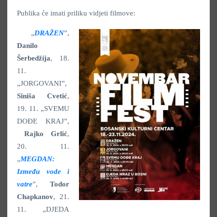
Publika će imati priliku vidjeti filmove:
„
DRAŽEN
”,
Danilo
Šerbedžija
, 18.
11.
„JORGOVANI”,
Siniša Cvetić
,
19. 11. „SVEMU
DOĐE KRAJ”,
Rajko Grlić
,
20. 11.
„
MEGDAN:
Između vode i
vatre
”,
Todor
Chapkanov
, 21.
11. „DJEDA