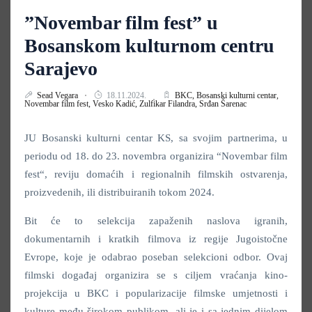
”Novembar film fest” u
Bosanskom kulturnom centru
Sarajevo
Sead Vegara
18.11.2024.
BKC,
Bosanski kulturni centar,
Novembar film fest,
Vesko Kadić,
Zulfikar Filandra,
Srđan Šarenac
JU Bosanski kulturni centar KS, sa svojim partnerima, u
periodu od 18. do 23. novembra organizira “Novembar film
fest“, reviju domaćih i regionalnih filmskih ostvarenja,
proizvedenih, ili distribuiranih tokom 2024.
Bit će to selekcija zapaženih naslova igranih,
dokumentarnih i kratkih filmova iz regije Jugoistočne
Evrope, koje je odabrao poseban selekcioni odbor. Ovaj
filmski događaj organizira se s ciljem vraćanja kino-
projekcija u BKC i popularizacije filmske umjetnosti i
kulture među širokom publikom, ali je i sa jednim dijelom