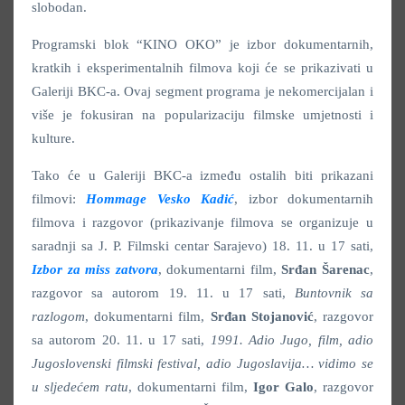
slobodan.
Programski blok “KINO OKO” je izbor dokumentarnih,
kratkih i eksperimentalnih filmova koji će se prikazivati u
Galeriji BKC-a. Ovaj segment programa je nekomercijalan i
više je fokusiran na popularizaciju filmske umjetnosti i
kulture.
Tako će u Galeriji BKC-a između ostalih biti prikazani
filmovi:
Hommage Vesko Kadić
, izbor dokumentarnih
filmova i razgovor (prikazivanje filmova se organizuje u
saradnji sa J. P. Filmski centar Sarajevo) 18. 11. u 17 sati,
Izbor za miss zatvora
, dokumentarni film,
Srđan Šarenac
,
razgovor sa autorom 19. 11. u 17 sati,
Buntovnik sa
razlogom
, dokumentarni film,
Srđan Stojanović
, razgovor
sa autorom 20. 11. u 17 sati,
1991. Adio Jugo, film, adio
Jugoslovenski filmski festival, adio Jugoslavija… vidimo se
u sljedećem ratu
, dokumentarni film,
Igor Galo
, razgovor