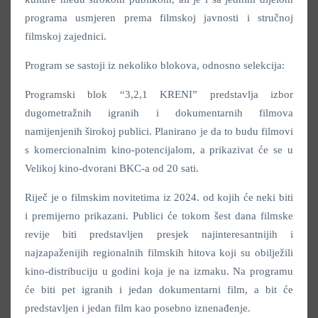
programa usmjeren prema filmskoj javnosti i stručnoj
filmskoj zajednici.
Program se sastoji iz nekoliko blokova, odnosno selekcija:
Programski blok “3,2,1 KRENI” predstavlja izbor
dugometražnih igranih i dokumentarnih filmova
namijenjenih širokoj publici. Planirano je da to budu filmovi
s komercionalnim kino-potencijalom, a prikazivat će se u
Velikoj kino-dvorani BKC-a od 20 sati.
Riječ je o filmskim novitetima iz 2024. od kojih će neki biti
i premijerno prikazani. Publici će tokom šest dana filmske
revije biti predstavljen presjek najinteresantnijih i
najzapaženijih regionalnih filmskih hitova koji su obilježili
kino-distribuciju u godini koja je na izmaku. Na programu
će biti pet igranih i jedan dokumentarni film, a bit će
predstavljen i jedan film kao posebno iznenađenje.