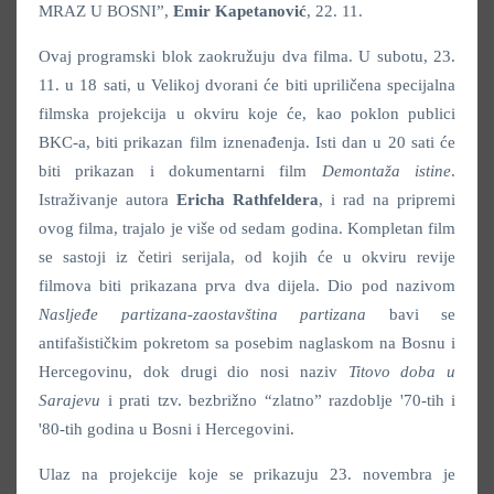
MRAZ U BOSNI”,
Emir Kapetanović
, 22. 11.
Ovaj programski blok zaokružuju dva filma. U subotu, 23.
11. u 18 sati, u Velikoj dvorani će biti upriličena specijalna
filmska projekcija u okviru koje će, kao poklon publici
BKC-a, biti prikazan film iznenađenja. Isti dan u 20 sati će
biti prikazan i dokumentarni film
Demontaža istine
.
Istraživanje autora
Ericha Rathfeldera
, i rad na pripremi
ovog filma, trajalo je više od sedam godina. Kompletan film
se sastoji iz četiri serijala, od kojih će u okviru revije
filmova biti prikazana prva dva dijela. Dio pod nazivom
Nasljeđe partizana-zaostavština partizana
bavi se
antifašističkim pokretom sa posebim naglaskom na Bosnu i
Hercegovinu, dok drugi dio nosi naziv
Titovo doba u
Sarajevu
i prati tzv. bezbrižno “zlatno” razdoblje '70-tih i
'80-tih godina u Bosni i Hercegovini.
Ulaz na projekcije koje se prikazuju 23. novembra je