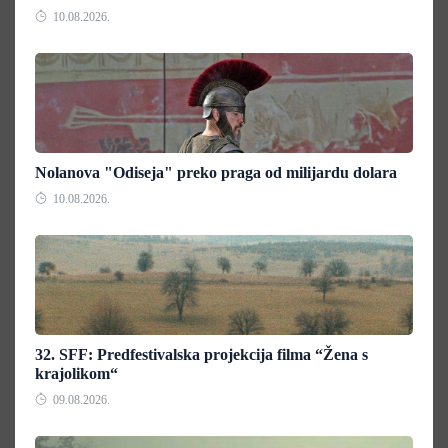
10.08.2026.
Nolanova "Odiseja" preko praga od milijardu dolara
10.08.2026.
32. SFF: Predfestivalska projekcija filma “Žena s
krajolikom“
09.08.2026.