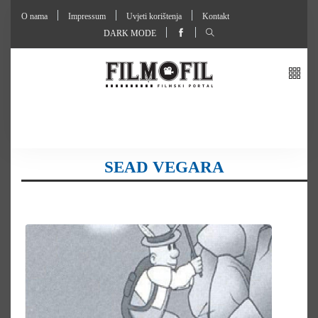
O nama
Impressum
Uvjeti korištenja
Kontakt
DARK MODE
SEAD VEGARA