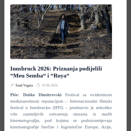
Innsbruck 2026: Priznanja podijelili
“Meu Semba“ i “Roya“
Sead Vegara
10.06.2026.
Piše: Duško Dimitrovski
Festival sa evidentnom
međunarodnom reputacijom – Internacionalni filmski
festival u Innsbrucku (IFFI) – predstavio je nekoliko
vrlo zanimljivih ostvarenja sineasta iz
malih
kinematografija
, pod kojima se podrazumijevaju
kinematografije Istočne i Jugoistočne Europe, Azije,