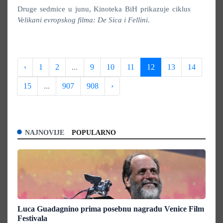
Druge sedmice u junu, Kinoteka BiH prikazuje ciklus
Velikani evropskog filma: De Sica i Fellini
.
‹
1
2
...
9
10
11
12
13
14
15
...
907
908
›
NAJNOVIJE
POPULARNO
Luca Guadagnino prima posebnu nagradu Venice Film
Festivala