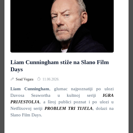
Liam Cunningham stiže na Slano Film
Days
Sead Vegara
11.06.2026.
Liam Cunningham
, glumac najpoznatiji po ulozi
Davosa Seawortha u kultnoj seriji
IGRA
PRIJESTOLJA
, a široj publici poznat i po ulozi u
Netflixovoj seriji
PROBLEM TRI TIJELA
, dolazi na
Slano Film Days.