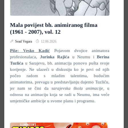
Mala povijest bh. animiranog filma
(1961 - 2007), vol. 12
Sead Vegara
12.06.2026.
Piše: Vesko Kadić
Pojavom dvojice animatora
profesionalaca,
Jurinka Rajića
u Neumu i
Berina
Tuzlića
u Sarajevu, bh. animacija ponovo pušta svoje
korijenje. Ne ulazeći u diskusiju ko je prvi od njih
počeo radom s mladim talentima, budućim
animatorima, prevagu u predstavljanju dajemo Tuzliću,
jer nam se čini da
sarajevska škola animacije,
u
odnosu na animaciju koja se radi u Neumu, ima veće
umjetničke ambicije u svome planu i programu.