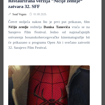
Restaurirana verzija ”Ničije zemlje“
zatvara 32. SFF
Sead Vegara
01.08.2026.
Četvrt stoljeća nakon što je prvi put prikazan, film
Ničija zemlja
reditelja
Danisa Tanovića
vraća se na
Sarajevo Film Festival. Jedno od najznačajnijih
ostvarenja bosanskohercegovačke kinematografije bit
će prikazano u programu Open Air i svečano zatvoriti
32. Sarajevo Film Festival.