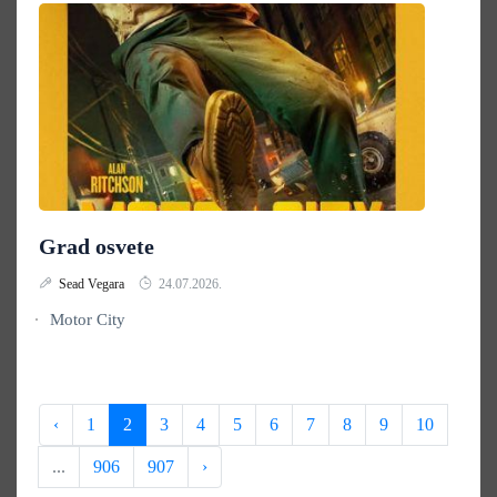
Grad osvete
Sead Vegara
24.07.2026.
Motor City
‹
1
2
3
4
5
6
7
8
9
10
...
906
907
›