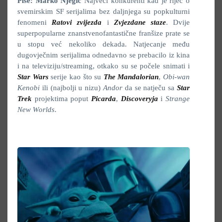
Piše: Marko Njegić
Najveći konkurenti kad je riječ o
svemirskim SF serijalima bez daljnjega su popkulturni
fenomeni
Ratovi zvijezda
i
Zvjezdane staze
. Dvije
superpopularne znanstvenofantastične franšize prate se
u stopu već nekoliko dekada. Natjecanje među
dugovječnim serijalima odnedavno se prebacilo iz kina
i na televiziju/streaming, otkako su se počele snimati i
Star Wars
serije kao što su
The Mandalorian
,
Obi-wan
Kenobi
ili (najbolji u nizu)
Andor
da se natječu sa
Star
Trek
projektima poput
Picarda
,
Discoveryja
i
Strange
New Worlds
.