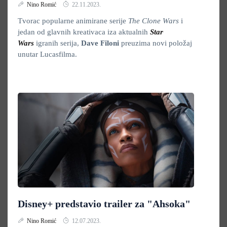
Nino Romić
22.11.2023.
Tvorac popularne animirane serije
The Clone Wars
i
jedan od glavnih kreativaca iza aktualnih
Star
Wars
igranih serija,
Dave Filoni
preuzima novi položaj
unutar Lucasfilma.
Disney+ predstavio trailer za "Ahsoka"
Nino Romić
12.07.2023.