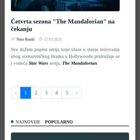
Četvrta sezona "The Mandalorian" na
čekanju
Nino Romić
17.05.2023.
Sve dužem popisu serija koje ulaze u stanje mirovanja
zbog scenarističkog štrajka u Hollywoodu pridružuje se
i vodeća
Star Wars
serija,
The Mandalorian
.
‹
1
2
3
4
5
›
NAJNOVIJE
POPULARNO