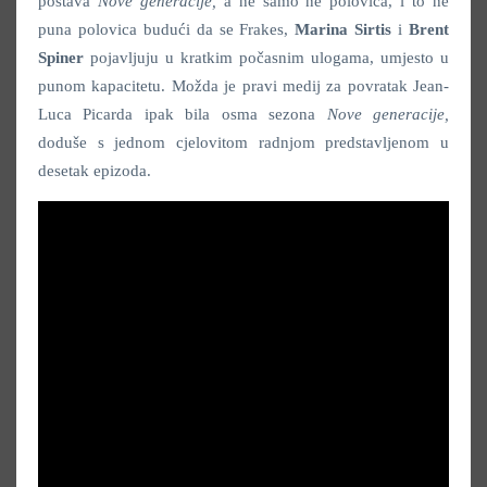
postava
Nove generacije
,
a ne samo ne polovica, i to ne
puna polovica budući da se Frakes,
Marina
Sirtis
i
Brent
Spiner
pojavljuju u kratkim počasnim ulogama, umjesto u
punom kapacitetu. Možda je pravi medij za povratak Jean-
Luca Picarda ipak bila osma sezona
Nove generacije,
doduše s jednom cjelovitom radnjom predstavljenom u
desetak epizoda.