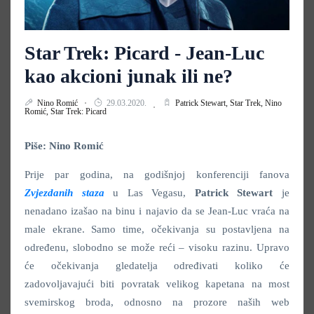
Star Trek: Picard - Jean-Luc
kao akcioni junak ili ne?
Nino Romić
29.03.2020.
Patrick Stewart,
Star Trek,
Nino
Romić,
Star Trek: Picard
Piše: Nino Romić
Prije par godina, na godišnjoj konferenciji fanova
Zvjezdanih staza
u Las Vegasu,
Patrick
Stewart
je
nenadano izašao na binu i najavio da se Jean-Luc vraća na
male ekrane. Samo time, očekivanja su postavljena na
određenu, slobodno se može reći – visoku razinu. Upravo
će očekivanja gledatelja određivati koliko će
zadovoljavajući biti povratak velikog kapetana na most
svemirskog broda, odnosno na prozore naših web