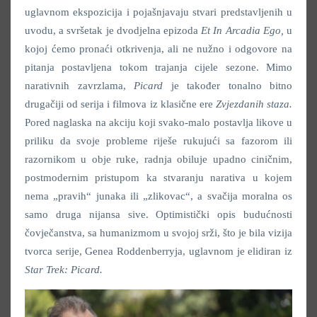
uglavnom ekspozicija i pojašnjavaju stvari predstavljenih u
uvodu, a svršetak je dvodjelna epizoda
Et In Arcadia Ego
,
u
kojoj ćemo pronaći otkrivenja, ali ne nužno i odgovore na
pitanja postavljena tokom trajanja cijele sezone. Mimo
narativnih zavrzlama,
Picard
je također tonalno bitno
drugačiji od serija i filmova iz klasične ere
Zvjezdanih staza
.
Pored naglaska na akciju koji svako-malo postavlja likove u
priliku da svoje probleme riješe rukujući sa fazorom ili
razornikom u obje ruke, radnja obiluje upadno ciničnim,
postmodernim pristupom ka stvaranju narativa u kojem
nema „pravih“ junaka ili „zlikovac“, a svačija moralna os
samo druga nijansa sive. Optimistički opis budućnosti
čovječanstva, sa humanizmom u svojoj srži, što je bila vizija
tvorca serije, Genea Roddenberryja, uglavnom je elidiran iz
Star Trek: Picard.