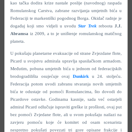
kao tačka dodira krize nastale poslije (navodnog) raspada
Romulanskog Carstva, zabrane razvijanja umjetnih bića u
Federaciji te markentiški pogodnog Borga. Okidač radnje je
događaj koji smo vidjeli u uvodu
Star Trek
reboota
J.J.
Abramsa
iz 2009, a to je uništenje romulanskog matičnog
planeta.
U pokušaju planetarne evakuacije od strane Zvjezdane flote,
Picard u svojstvu admirala upravlja spasilačkom armadom.
Međutim, pobuna umjetnih bića u jednom od federacijskih
brodogradilišta osujećuje ovaj
Dunkirk
u 24. stoljeću.
Federacija potom uvodi zabranu stvaranja novih umjetnih
bića te odustaje od pomoći Romulancima, što dovodi do
Picardove ostavke. Godinama kasnije, sada već ostarjeli
admiral Picard odlučuje ispraviti greške iz prošlosti, ovaj put
bez pomoći Zvjedane flote, ali u svom pokušaju nailazi na
zavjeru pomoću koje će komitet od osam scenarista
nespretno pokušati povezati tri gore opisane frakcije i