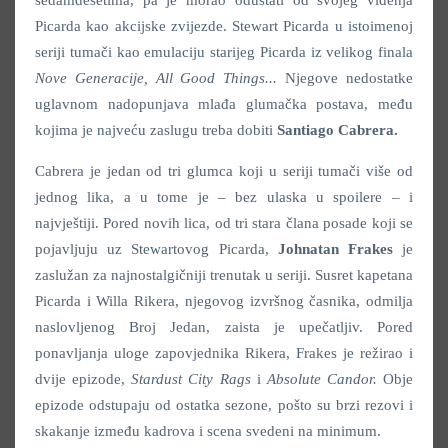
sedamdesetima, pa je morao odustati od svojeg viđenja
Picarda kao akcijske zvijezde. Stewart Picarda u istoimenoj
seriji tumači kao emulaciju starijeg Picarda iz velikog finala
Nove Generacije, All Good Things...
Njegove nedostatke
uglavnom nadopunjava mlađa glumačka postava, među
kojima je najveću zaslugu treba dobiti
Santiago Cabrera.
Cabrera je jedan od tri glumca koji u seriji tumači više od
jednog lika, a u tome je – bez ulaska u spoilere – i
najvještiji. Pored novih lica, od tri stara člana posade koji se
pojavljuju uz Stewartovog Picarda,
Johnatan
Frakes
je
zaslužan za najnostalgičniji trenutak u seriji. Susret kapetana
Picarda i Willa Rikera, njegovog izvršnog časnika, odmilja
naslovljenog Broj Jedan, zaista je upečatljiv. Pored
ponavljanja uloge zapovjednika Rikera, Frakes je režirao i
dvije epizode,
Stardust City Rags
i
Absolute Candor
.
Obje
epizode odstupaju od ostatka sezone, pošto su brzi rezovi i
skakanje između kadrova i scena svedeni na minimum.