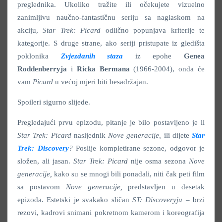
preglednika. Ukoliko tražite ili očekujete vizuelno
zanimljivu naučno-fantastičnu seriju sa naglaskom na
akciju,
Star Trek: Picard
odlično popunjava kriterije te
kategorije. S druge strane, ako seriji pristupate iz gledišta
poklonika
Zvjezdanih staza
iz epohe
Genea
Roddenberryja
i
Ricka
Bermana
(1966-2004), onda će
vam
Picard
u većoj mjeri biti besadržajan.
Spoileri sigurno slijede.
Pregledajući prvu epizodu, pitanje je bilo postavljeno je li
Star Trek: Picard
nasljednik
Nove generacije
,
ili dijete
Star
Trek: Discovery
?
Poslije kompletirane sezone, odgovor je
složen, ali jasan.
Star Trek: Picard
nije osma sezona
Nove
generacije
,
kako su se mnogi bili ponadali, niti čak peti film
sa postavom
Nove generacije
,
predstavljen u desetak
epizoda. Estetski je svakako sličan
ST: Discoveryju
– brzi
rezovi, kadrovi snimani pokretnom kamerom i koreografija