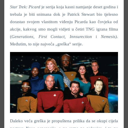
Star Trek: Picard
je serija koja kasni namjanje deset godina i
trebala je biti snimana dok je Patrick Stewart bio tjelesno
dorastao svojem vlastitom viđenju Picarda kao čovjeka od
akcije, kakvog smo mogli vidjeti u četiri TNG igrana filma
(
Generations, First Contact, Innsurection
i
Nemesis
).
Međutim, to nije najveća „greška“ serije.
Daleko veća greška je propuštena prilika da se okupi cijela