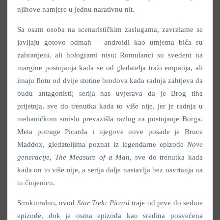
njihove namjere u jednu narativnu nit.
Sa osam osoba na scenarističkim zaslugama, zavrzlame se
javljaju gotovo odmah – androidi kao umjetna bića su
zabranjeni, ali hologrami nisu; Romulanci su svedeni na
margine postojanja kada se od gledatelja traži empatija, ali
imaju flotu od dvije stotine brodova kada radnja zahtjeva da
budu antagonisti; serija nas uvjerava da je Brog tiha
prijetnja, sve do trenutka kada to više nije, jer je radnja u
mehaničkom smislu prevazišla razlog za postojanje Borga.
Meta potrage Picarda i njegove nove posade je Bruce
Maddox, gledateljima poznat iz legendarne epizode
Nove
generacije
,
The Measure of a Man
,
sve do trenutka kada
kada on to više nije, a serija dalje nastavlja bez osvrtanja na
tu činjenicu.
Strukturalno, uvod
Star Trek: Picard
traje od prve do sedme
epizode, dok je osma epizoda kao sredina posvećena