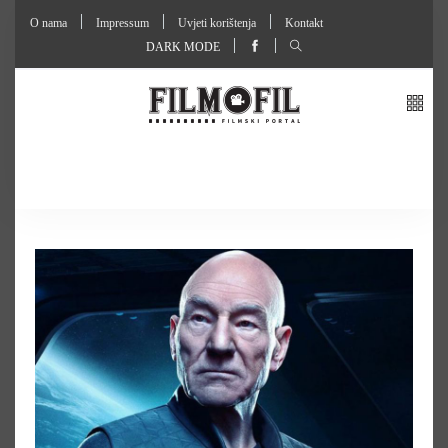
O nama
Impressum
Uvjeti korištenja
Kontakt
DARK MODE