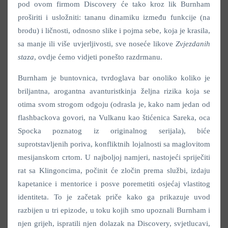
pod ovom firmom Discovery će tako kroz lik Burnham
proširiti i usložniti: tananu dinamiku između funkcije (na
brodu) i ličnosti, odnosno slike i pojma sebe, koja je krasila,
sa manje ili više uvjerljivosti, sve noseće likove
Zvjezdanih
staza
, ovdje ćemo vidjeti ponešto razdrmanu.
Burnham je buntovnica, tvrdoglava bar onoliko koliko je
briljantna, arogantna avanturistkinja željna rizika koja se
otima svom strogom odgoju (odrasla je, kako nam jedan od
flashbackova govori, na Vulkanu kao štićenica Sareka, oca
Spocka poznatog iz originalnog serijala), biće
suprotstavljenih poriva, konfliktnih lojalnosti sa maglovitom
mesijanskom crtom. U najboljoj namjeri, nastojeći spriječiti
rat sa Klingoncima, počinit će zločin prema službi, izdaju
kapetanice i mentorice i posve poremetiti osjećaj vlastitog
identiteta. To je začetak priče kako ga prikazuje uvod
razbijen u tri epizode, u toku kojih smo upoznali Burnham i
njen grijeh, ispratili njen dolazak na Discovery, svjetlucavi,