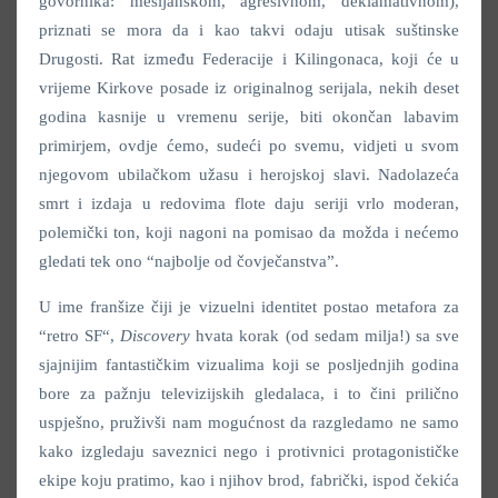
govornika: mesijanskom, agresivnom, deklamativnom),
priznati se mora da i kao takvi odaju utisak suštinske
Drugosti. Rat između Federacije i Kilingonaca, koji će u
vrijeme Kirkove posade iz originalnog serijala, nekih deset
godina kasnije u vremenu serije, biti okončan labavim
primirjem, ovdje ćemo, sudeći po svemu, vidjeti u svom
njegovom ubilačkom užasu i herojskoj slavi. Nadolazeća
smrt i izdaja u redovima flote daju seriji vrlo moderan,
polemički ton, koji nagoni na pomisao da možda i nećemo
gledati tek ono “najbolje od čovječanstva”.
U ime franšize čiji je vizuelni identitet postao metafora za
“retro SF“,
Discovery
hvata korak (od sedam milja!) sa sve
sjajnijim fantastičkim vizualima koji se posljednjih godina
bore za pažnju televizijskih gledalaca, i to čini prilično
uspješno, pruživši nam mogućnost da razgledamo ne samo
kako izgledaju saveznici nego i protivnici protagonističke
ekipe koju pratimo, kao i njihov brod, fabrički, ispod čekića