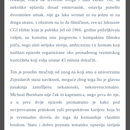
nekoliko epizoda dosad emitovanim, ostavlja ponešto
dvosmislen utisak, nije ga lako svrstati ni na jednu ni na
drugu stranu, s obzirom na to da filmičnost, sve uz luksuzne
CGI efekte koje je publika još od 1966. godine priželjkivala
vidjeti, ne konotira onu jezgrovitu i kompaktnu filmsku
priču, nego sluti serijsku storiju, ambicioznu i u formatu koji
nadilazi epizode organizirane oko pronađenog svemirskog
kurioziteta koji valja unutar 45 minuta dokučiti.
Ton je ponešto mračniji od onog na koji smo u univerzumu
Zvjezdanih staza
naviknuti, moguće zbog toga što je glavna
junakinja zamišljena nekanonski, nekonvencionalno.
Micheal Burnham nije čak ni kapetanica, nego prva do nje,
a u prve dvije epizode promatramo je kako pod
nevjerovatnim pritiskom ruši perspektivnu karijeru koja bi
je eventualno dovela do toga da komanduje vlastitim
brodom. Staru i dobro poznatu tematsku opsesiju serijala