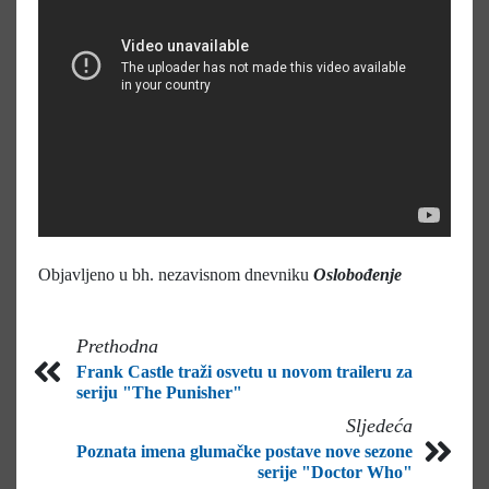
Objavljeno u bh. nezavisnom dnevniku
Oslobođenje
Prethodna
Frank Castle traži osvetu u novom traileru za
seriju "The Punisher"
Sljedeća
Poznata imena glumačke postave nove sezone
serije "Doctor Who"