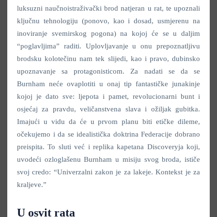
luksuzni naučnoistraživački brod natjeran u rat, te upoznali
ključnu tehnologiju (ponovo, kao i dosad, usmjerenu na
inoviranje svemirskog pogona) na kojoj će se u daljim
“poglavljima” raditi. Uplovljavanje u onu prepoznatljivu
brodsku kolotečinu nam tek slijedi, kao i pravo, dubinsko
upoznavanje sa protagonisticom. Za nadati se da se
Burnham neće ovaplotiti u onaj tip fantastičke junakinje
kojoj je dato sve: ljepota i pamet, revolucionarni bunt i
osjećaj za pravdu, veličanstvena slava i ožiljak gubitka.
Imajući u vidu da će u prvom planu biti etičke dileme,
očekujemo i da se idealistička doktrina Federacije dobrano
preispita. To sluti već i replika kapetana Discoveryja koji,
uvodeći ozloglašenu Burnham u misiju svog broda, ističe
svoj credo: “Univerzalni zakon je za lakeje. Kontekst je za
kraljeve.”
U osvit rata