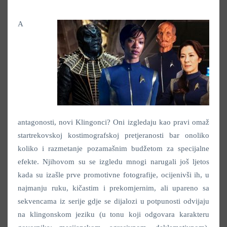
A
antagonosti, novi Klingonci? Oni izgledaju kao pravi omaž
startrekovskoj kostimografskoj pretjeranosti bar onoliko
koliko i razmetanje pozamašnim budžetom za specijalne
efekte. Njihovom su se izgledu mnogi narugali još ljetos
kada su izašle prve promotivne fotografije, ocijenivši ih, u
najmanju ruku, kičastim i prekomjernim, ali upareno sa
sekvencama iz serije gdje se dijalozi u potpunosti odvijaju
na klingonskom jeziku (u tonu koji odgovara karakteru