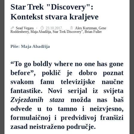
Star Trek "Discovery":
Kontekst stvara kraljeve
Sead Vegara
23.10.2017.
Alex Kurtzman,
Gene
Roddenberry,
Maja Abadžija,
Star Trek Discovery",
Brian Fuller
Piše: Maja Abadžija
“To go boldly where no one has gone
before”, poklič je dobro poznat
svakom fanu televizijske naučne
fantastike. Novi serijal iz svijeta
Zvjezdanih staza
možda nas baš
odvede u to tamno i neizvjesno,
formulaičnoj i predvidivoj franšizi
zasad neistraženo područje.