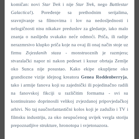
komičan: novi
Star Trek
i nije
Star Trek
, nego
Battlestar
Galactica
!). Poređenje sa prethodnim serijalima,
sravnjivanje sa filmovima i lov na nedosljednosti i
nelogičnosti nisu nikakav preduslov za gledanje, iako malo
znanja o naslijeđu svakako neće odmoći. Priča, ili radije
nerazmrsivo klupko priča koje na ovaj ili onaj način stoje uz
firmu
Zvjezdanih staza
- monstruoznih je razmjera;
stvaralački napor ni nakon pedeset i kusur obrtaja Zemlje
oko Sunca nije posustao. Kako ekipe okupljene oko
grandiozne vizije idejnog kreatora
Genea Roddenberryja
,
tako i armije fanova koji su zajednički ili pojedinačno radili
na fanovskoj fikciji u različitim formama - svi su
kontinuirano doprinosili velikoj zvjezdanoj pripovjedačkoj
arhivi. No taj naučnofantastični kolos koji je zadužio i TV i
filmsku industriju, za oko neupućenog uvijek vergla storiju
prepoznatljive strukture, hronotopa i svjetonazora.