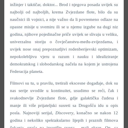
inžinjer i taktičar, doktor... Brod i njegova posada uvijek su
najbolji od najboljih, krema Zvjezdane flote, bilo da su
naučnici ili vojnici, a nije važno da li povremeno odlaze na
opasne misije u svemiru ili se u njemu izgube na dugi niz
godina, njihove pojedinačne priče uvijek se slivaju u veliku,
univerzalnu storiju o čovječanstvu-među-zvijezdama, i
uvijek nose onaj prepoznatljivi rodenberijevski optimizam,
nepokolebljivu vjeru u razum i nauku i idealiziranje
demokratskog i slobodarskog načela na kojem je ustrojena
Federacija planeta.
Filmovi su tu, u pravilu, tretirali ekscesne događaje, dok su
nas serije uvodile u kontinuitet, usudimo se reći, čak i
svakodnevlje Zvjezdane flote, gdje galaktička čudesa i
manje ili više prijateljski susreti sa Drugošću idu u opis
posla. Najnoviji serijal,
Discovery
, konačno se nakon 12
godina i nekoliko spektakularno lijepih i praznih filmova
čekanja, vraća na izvorište svega - mali ekran. On, sa