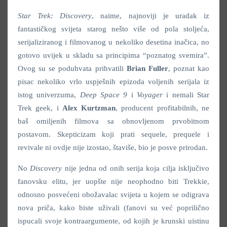
Star Trek: Discovery
, naime, najnoviji je uradak iz
fantastičkog svijeta starog nešto više od pola stoljeća,
serijaliziranog i filmovanog u nekoliko desetina inačica, no
gotovo uvijek u skladu sa principima “poznatog svemira”.
Ovog su se poduhvata prihvatili
Brian Fuller
, poznat kao
pisac nekoliko vrlo uspješnih epizoda voljenih serijala iz
istog univerzuma,
Deep Space 9
i
Voyager
i nemali Star
Trek geek, i
Alex Kurtzman
, producent profitabilnih, ne
baš omiljenih filmova sa obnovljenom prvobitnom
postavom. Skepticizam koji prati sequele, prequele i
revivale ni ovdje nije izostao, štaviše, bio je posve prirodan.
No
Discovery
nije jedna od onih serija koja cilja isključivo
fanovsku elitu, jer uopšte nije neophodno biti Trekkie,
odnosno posvećeni obožavalac svijeta u kojem se odigrava
nova priča, kako biste uživali (fanovi su već poprilično
ispucali svoje kontraargumente, od kojih je krunski uistinu