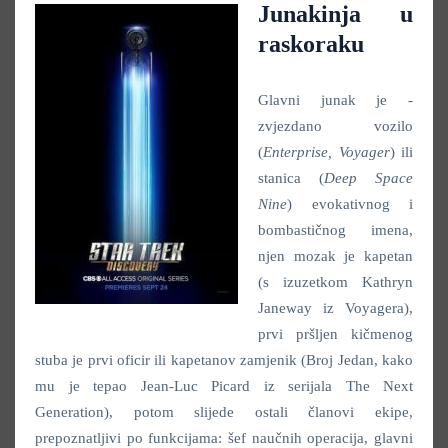
Junakinja u
raskoraku
Glavni junak je -
zvjezdano vozilo
(
Enterprise, Voyager
) ili
stanica (
Deep Space
Nine
) evokativnog i
bombastičnog imena,
njen mozak je kapetan
(s izuzetkom Kathryn
Janeway iz Voyagera),
prvi pršljen kičmenog
stuba je prvi oficir ili kapetanov zamjenik (Broj Jedan, kako
mu je tepao Jean-Luc Picard iz serijala The Next
Generation), potom slijede ostali članovi ekipe,
prepoznatljivi po funkcijama: šef naučnih operacija, glavni