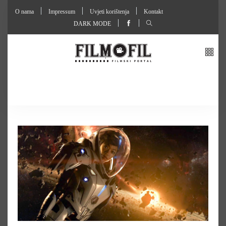
O nama
Impressum
Uvjeti korištenja
Kontakt
DARK MODE