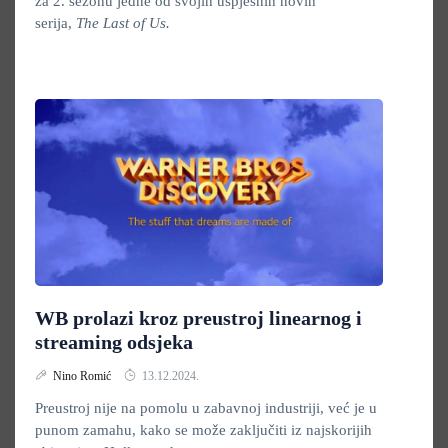
za 2. sezonu jedne od svojih uspješnih novih
serija,
The Last of Us.
WB prolazi kroz preustroj linearnog i
streaming odsjeka
Nino Romić
13.12.2024.
Preustroj nije na pomolu u zabavnoj industriji, već je u
punom zamahu, kako se može zaključiti iz najskorijih