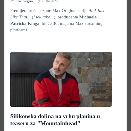
Sead Vegara
25.04.2025.
Premijera treće sezone Max Original serije
And Just
Like That...
(
I tek tako...
), producenta
Michaela
Patricka Kinga
, bit će 30. maja na Max streaming
platformi.
Silikonska dolina na vrhu planina u
teaseru za "Mountainhead"