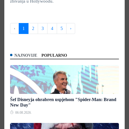
zbivanja u Hollywoodu.
‹
1
2
3
4
5
›
NAJNOVIJE
POPULARNO
Šef Disneyja ohrabren uspjehom "Spider-Man: Brand
New Day"
06.08.2026.