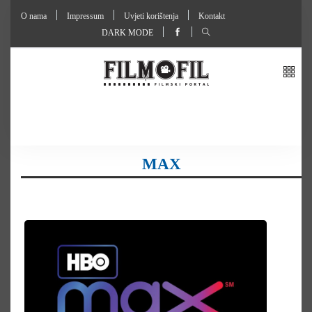
O nama
Impressum
Uvjeti korištenja
Kontakt
DARK MODE
MAX