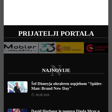
PRIJATELJI PORTALA
N
NAJNOVIJE
Šef Disneyja ohrabren uspjehom "Spider-
Man: Brand New Day"
06.08.2026.
David Harbour je ponovo Djeda Mraz u