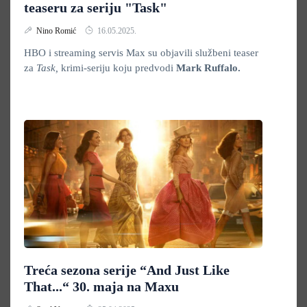
teaseru za seriju "Task"
Nino Romić
16.05.2025.
HBO i streaming servis Max su objavili službeni teaser
za
Task,
krimi-seriju koju predvodi
Mark Ruffalo
.
Treća sezona serije “And Just Like
That...“ 30. maja na Maxu