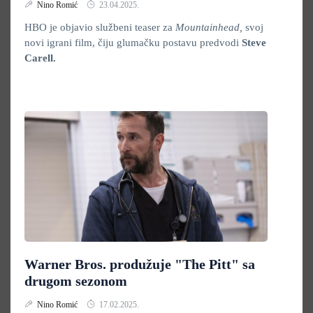
Nino Romić
23.04.2025.
HBO je objavio službeni teaser za
Mountainhead,
svoj
novi igrani film, čiju glumačku postavu predvodi
Steve
Carell.
Warner Bros. produžuje "The Pitt" sa
drugom sezonom
Nino Romić
17.02.2025.