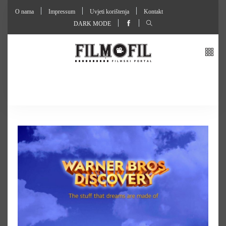
O nama
Impressum
Uvjeti korištenja
Kontakt
DARK MODE