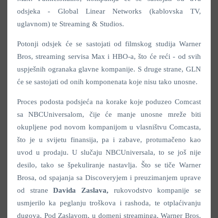
odsjeka - Global Linear Networks (kablovska TV,
uglavnom) te Streaming & Studios.
Potonji odsjek će se sastojati od filmskog studija Warner
Bros, streaming servisa Max i HBO-a, što će reći - od svih
uspješnih ogranaka glavne kompanije. S druge strane, GLN
će se sastojati od onih komponenata koje nisu tako unosne.
Proces podosta podsjeća na korake koje poduzeo Comcast
sa NBCUniversalom, čije će manje unosne mreže biti
okupljene pod novom kompanijom u vlasništvu Comcasta,
što je u svijetu finansija, pa i zabave, protumačeno kao
uvod u prodaju. U slučaju NBCUniversala, to se još nije
desilo, tako se špekuliranje nastavlja. Što se tiče Warner
Brosa, od spajanja sa Discoveryjem i preuzimanjem uprave
od strane
Davida Zaslava,
rukovodstvo kompanije se
usmjerilo ka peglanju troškova i rashoda, te otplaćivanju
dugova. Pod Zaslavom, u domeni streaminga, Warner Bros.