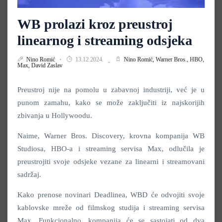
WB prolazi kroz preustroj
linearnog i streaming odsjeka
Nino Romić
13.12.2024.
Nino Romić,
Warner Bros.,
HBO,
Max,
David Zaslav
Preustroj nije na pomolu u zabavnoj industriji, već je u
punom zamahu, kako se može zaključiti iz najskorijih
zbivanja u Hollywoodu.
Naime, Warner Bros. Discovery, krovna kompanija WB
Studiosa, HBO-a i streaming servisa Max, odlučila je
preustrojiti svoje odsjeke vezane za linearni i streamovani
sadržaj.
Kako prenose novinari Deadlinea, WBD će odvojiti svoje
kablovske mreže od filmskog studija i streaming servisa
Max. Funkcionalno, kompanija će se sastojati od dva