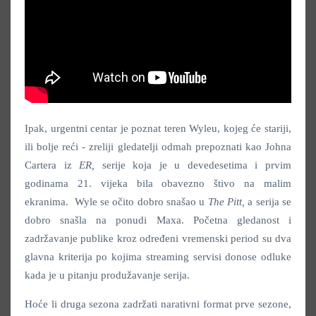
Ipak, urgentni centar je poznat teren Wyleu, kojeg će stariji,
ili bolje reći - zreliji gledatelji odmah prepoznati kao Johna
Cartera iz
ER,
serije koja je u devedesetima i prvim
godinama 21. vijeka bila obavezno štivo na malim
ekranima. Wyle se očito dobro snašao u
The Pitt,
a serija se
dobro snašla na ponudi Maxa. Početna gledanost i
zadržavanje publike kroz određeni vremenski period su dva
glavna kriterija po kojima streaming servisi donose odluke
kada je u pitanju produžavanje serija.
Hoće li druga sezona zadržati narativni format prve sezone,