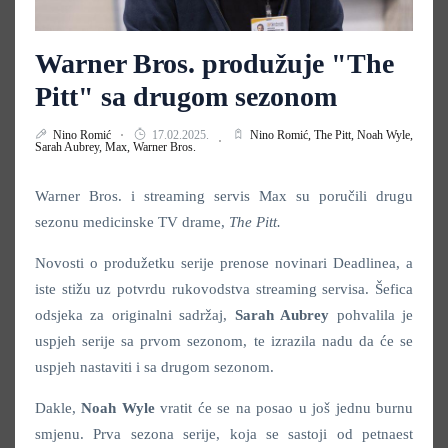
Warner Bros. produžuje "The
Pitt" sa drugom sezonom
Nino Romić
17.02.2025.
Nino Romić,
The Pitt,
Noah Wyle,
Sarah Aubrey,
Max,
Warner Bros.
Warner Bros. i streaming servis Max su poručili drugu
sezonu medicinske TV drame,
The Pitt.
Novosti o produžetku serije prenose novinari Deadlinea, a
iste stižu uz potvrdu rukovodstva streaming servisa. Šefica
odsjeka za originalni sadržaj,
Sarah Aubrey
pohvalila je
uspjeh serije sa prvom sezonom, te izrazila nadu da će se
uspjeh nastaviti i sa drugom sezonom.
Dakle,
Noah Wyle
vratit će se na posao u još jednu burnu
smjenu. Prva sezona serije, koja se sastoji od petnaest