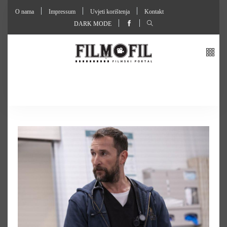
O nama
Impressum
Uvjeti korištenja
Kontakt
DARK MODE