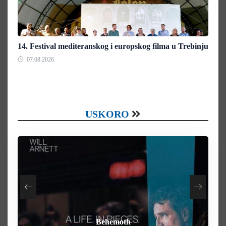
14. Festival mediteranskog i europskog filma u Trebinju
07.08.2026.
USKORO
How To Rob A Bank
Heart of the Beast
By Any Means
Behemoth