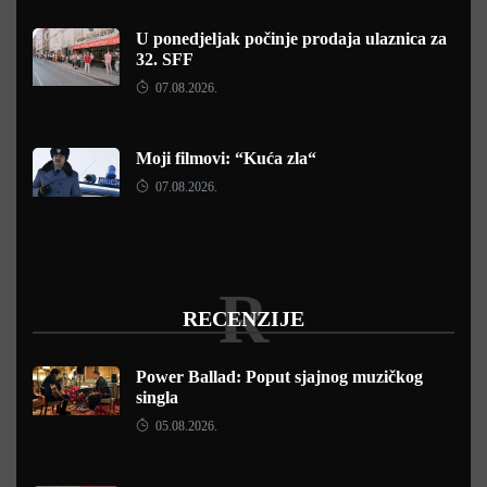
U ponedjeljak počinje prodaja ulaznica za
32. SFF
07.08.2026.
Moji filmovi: “Kuća zla“
07.08.2026.
R
RECENZIJE
Power Ballad: Poput sjajnog muzičkog
singla
05.08.2026.