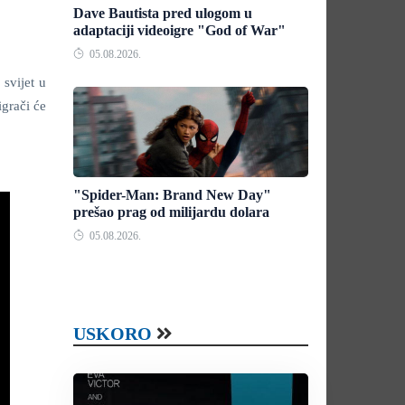
Dave Bautista pred ulogom u
adaptaciji videoigre "God of War"
05.08.2026.
 svijet u
igrači će
"Spider-Man: Brand New Day"
prešao prag od milijardu dolara
05.08.2026.
USKORO