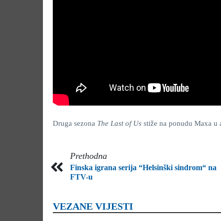
Druga sezona
The Last of Us
stiže na ponudu Maxa u a
Prethodna
Finska igrana serija “Helsinški sindrom“ na
FTV-u
VEZANE VIJESTI