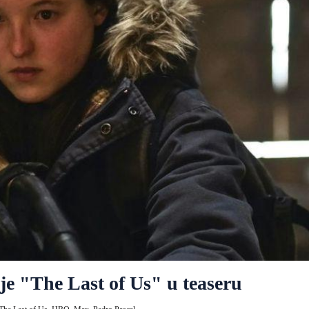
ije "The Last of Us" u teaseru