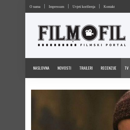
O nama
Impressum
Uvjeti korištenja
Kontakt
NASLOVNA
NOVOSTI
TRAILERI
RECENZIJE
TV