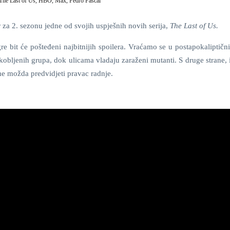
The Last of Us,
HBO,
Max,
Pedro Pascal
 za 2. sezonu jedne od svojih uspješnih novih serija,
The Last of Us.
igre bit će pošteđeni najbitnijih spoilera. Vraćamo se u postapokaliptični
kobljenih grupa, dok ulicama vladaju zaraženi mutanti. S druge strane, 
time možda predvidjeti pravac radnje.