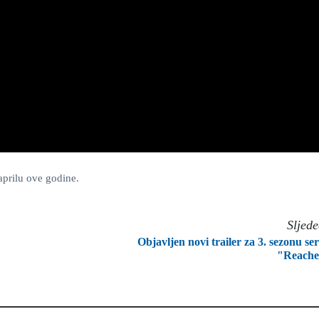
prilu ove godine.
Sljed
Objavljen novi trailer za 3. sezonu ser
"Reache