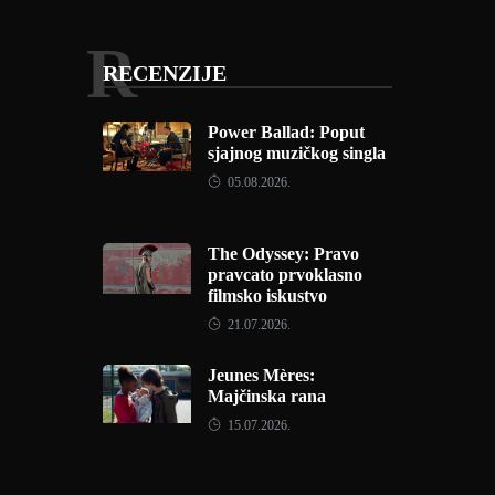
R
RECENZIJE
Power Ballad: Poput
sjajnog muzičkog singla
05.08.2026.
The Odyssey: Pravo
pravcato prvoklasno
filmsko iskustvo
21.07.2026.
Jeunes Mères:
Majčinska rana
15.07.2026.