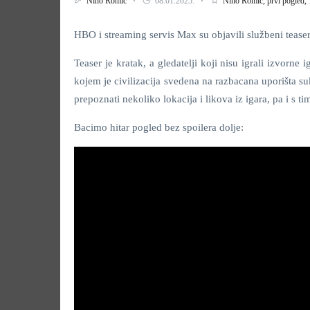
Nino Romić
08.01.2025.
Nino Romić,
prvi pogled,
HBO i streaming servis Max su objavili službeni teaser
Teaser je kratak, a gledatelji koji nisu igrali izvorne 
kojem je civilizacija svedena na razbacana uporišta su
prepoznati nekoliko lokacija i likova iz igara, pa i s 
Bacimo hitar pogled bez spoilera dolje: