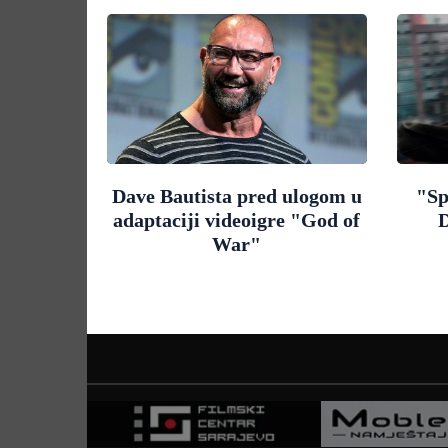
Dave Bautista pred ulogom u
"Sp
adaptaciji videoigre "God of
D
War"