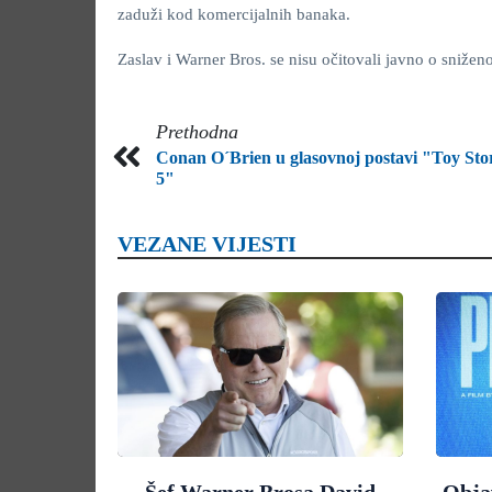
zaduži kod komercijalnih banaka.
Zaslav i Warner Bros. se nisu očitovali javno o snižen
Prethodna
Conan O´Brien u glasovnoj postavi "Toy Sto
5"
VEZANE VIJESTI
Šef Warner Brosa David
Objav