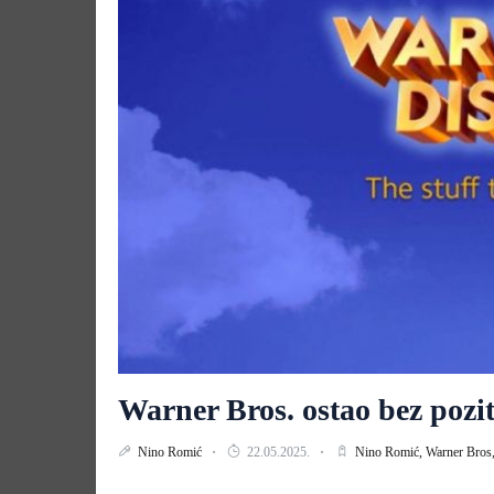
Warner Bros. ostao bez pozit
Nino Romić
22.05.2025.
Nino Romić,
Warner Bros