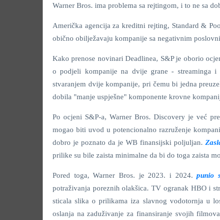
Warner Bros. ima problema sa rejtingom, i to ne sa do
Američka agencija za kreditni rejting, Standard & Po
obično obilježavaju kompanije sa negativnim poslovni
Kako prenose novinari Deadlinea, S&P je oborio ocj
o podjeli kompanije na dvije grane - streaminga i
stvaranjem dvije kompanije, pri čemu bi jedna preuzel
dobila "manje uspješne" komponente krovne kompani
Po ocjeni S&P-a, Warner Bros. Discovery je već pre
mogao biti uvod u potencionalno razruženje kompanij
dobro je poznato da je WB finansijski poljuljan.
Zasl
prilike su bile zaista minimalne da bi do toga zaista 
Pored toga, Warner Bros. je 2023. i 2024.
punio s
potraživanja poreznih olakšica. TV ogranak HBO i str
sticala slika o prilikama iza slavnog vodotornja u
oslanja na zaduživanje za finansiranje svojih filmo