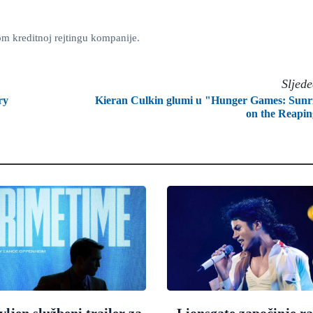
om kreditnoj rejtingu kompanije.
Sljed
ry
Kieran Culkin glumi u "Hunger Games: Sunr
on the Reapi
ljen službeni trailer za
Lionsgate započinje r