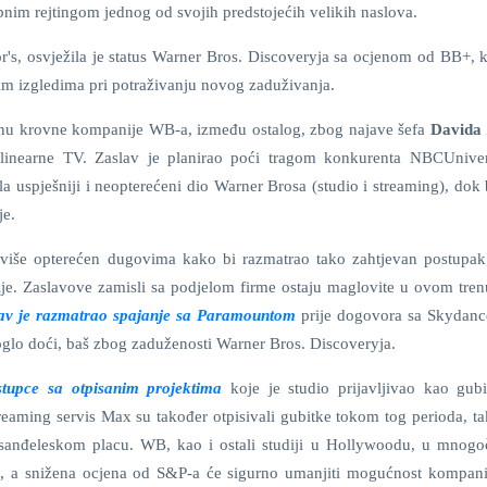
bnim rejtingom jednog od svojih predstojećih velikih naslova.
or's, osvježila je status Warner Bros. Discoveryja sa ocjenom od BB+, 
m izgledima pri potraživanju novog zaduživanja.
enu krovne kompanije WB-a, između ostalog, zbog najave šefa
Davida 
 linearne TV. Zaslav je planirao poći tragom konkurenta NBCUniver
a uspješniji i neopterećeni dio Warner Brosa (studio i streaming), dok
je.
više opterećen dugovima kako bi razmatrao tako zahtjevan postupak,
e. Zaslavove zamisli sa podjelom firme ostaju maglovite u ovom tren
av je razmatrao spajanje sa Paramountom
prije dogovora sa Skydan
moglo doći, baš zbog zaduženosti Warner Bros. Discoveryja.
tupce sa otpisanim projektima
koje je studio prijavljivao kao gubi
eaming servis Max su također otpisivali gubitke tokom tog perioda, ta
 losanđeleskom placu. WB, kao i ostali studiji u Hollywoodu, u mnog
va, a snižena ocjena od S&P-a će sigurno umanjiti mogućnost kompani