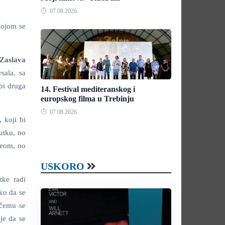
07.08.2026.
kojom se
Zaslava
sala, sa
 bi druga
14. Festival mediteranskog i
europskog filma u Trebinju
07.08.2026.
 koji bi
utku, no
ceom, no
USKORO
tke radi
ko da se
očemu se
je da se