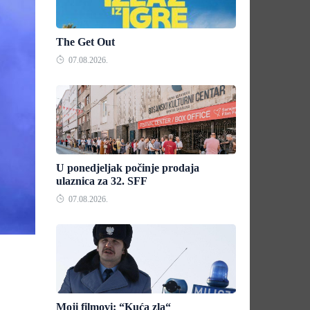
The Get Out
07.08.2026.
U ponedjeljak počinje prodaja
ulaznica za 32. SFF
07.08.2026.
Moji filmovi: “Kuća zla“