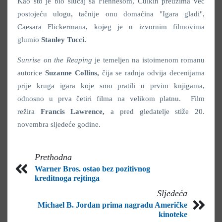
Kao što je bio slučaj sa Fiennesom, Culkin preuzima već
postojeću ulogu, tačnije onu domaćina "Igara gladi",
Caesara Flickermana, kojeg je u izvornim filmovima
glumio
Stanley Tucci.
Sunrise on the Reaping
je temeljen na istoimenom romanu
autorice
Suzanne Collins,
čija se radnja odvija decenijama
prije kruga igara koje smo pratili u prvim knjigama,
odnosno u prva četiri filma na velikom platnu. Film
režira
Francis Lawrence,
a pred gledatelje stiže 20.
novembra sljedeće godine.
Prethodna
Warner Bros. ostao bez pozitivnog
kreditnoga rejtinga
Sljedeća
Michael B. Jordan prima nagradu Američke
kinoteke