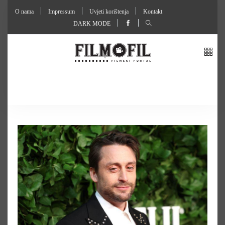
O nama
Impressum
Uvjeti korištenja
Kontakt
DARK MODE