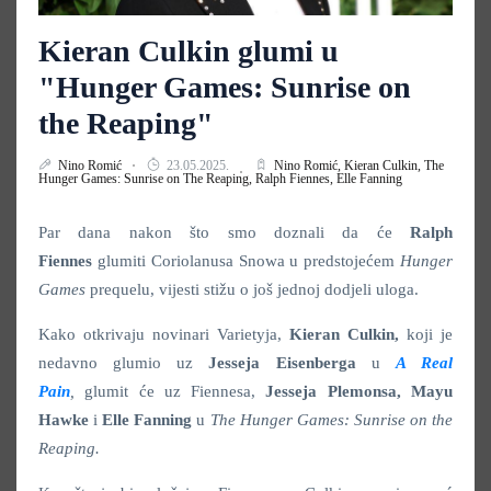
Kieran Culkin glumi u
"Hunger Games: Sunrise on
the Reaping"
Nino Romić
23.05.2025.
Nino Romić,
Kieran Culkin,
The
Hunger Games: Sunrise on The Reaping,
Ralph Fiennes,
Elle Fanning
Par dana nakon što smo doznali da će
Ralph
Fiennes
glumiti Coriolanusa Snowa u predstojećem
Hunger
Games
prequelu, vijesti stižu o još jednoj dodjeli uloga.
Kako otkrivaju novinari Varietyja,
Kieran Culkin,
koji je
nedavno glumio uz
Jesseja Eisenberga
u
A Real
Pain
,
glumit će uz Fiennesa,
Jesseja Plemonsa, Mayu
Hawke
i
Elle Fanning
u
The Hunger Games: Sunrise on the
Reaping.