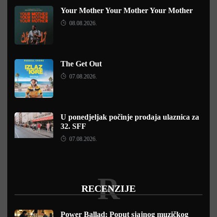
Your Mother Your Mother Your Mother
08.08.2026.
The Get Out
07.08.2026.
U ponedjeljak počinje prodaja ulaznica za
32. SFF
07.08.2026.
R
RECENZIJE
Power Ballad: Poput sjajnog muzičkog