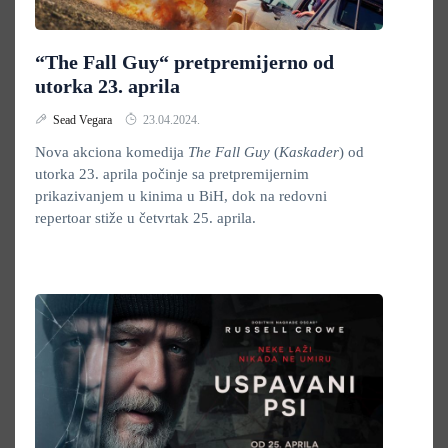
“The Fall Guy“ pretpremijerno od
utorka 23. aprila
Sead Vegara
23.04.2024.
Nova akciona komedija
The
Fall Guy
(
Kaskader
)
od
utorka 23. aprila počinje sa pretpremijernim
prikazivanjem u kinima u BiH, dok na redovni
repertoar stiže u četvrtak 25. aprila.