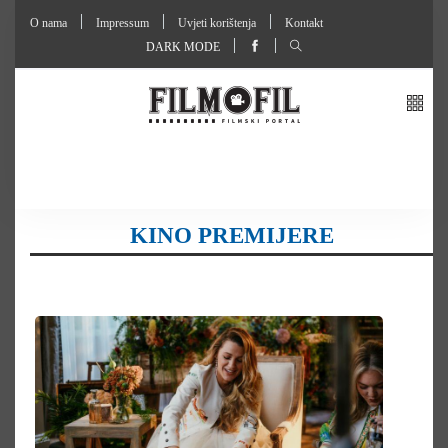
O nama
Impressum
Uvjeti korištenja
Kontakt
DARK MODE
KINO PREMIJERE