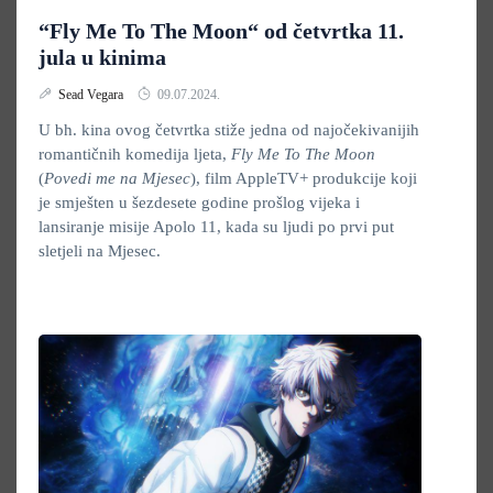
“Fly Me To The Moon“ od četvrtka 11.
jula u kinima
Sead Vegara
09.07.2024.
U bh. kina ovog četvrtka stiže jedna od najočekivanijih
romantičnih komedija ljeta,
Fly Me To The Moon
(
Povedi me na Mjesec
), film AppleTV+ produkcije koji
je smješten u šezdesete godine prošlog vijeka i
lansiranje misije Apolo 11, kada su ljudi po prvi put
sletjeli na Mjesec.