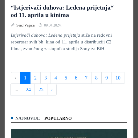
“Istjerivači duhova: Ledena prijetnja“
od 11. aprila u kinima
Sead Vegara
09.04.2024.
Istjerivači duhova: Ledena prijetnja
stiže na redovni
repertoar svih bh. kina od 11. aprila u distribuciji C2
filma, zvaničnog zastupnika studija Sony za BiH.
‹
1
2
3
4
5
6
7
8
9
10
...
24
25
›
NAJNOVIJE
POPULARNO