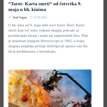
“Tarot: Karta smrti“ od četvrtka 9.
maja u bh. kinima
Sead Vegara
07.05.2024.
U bh. kina od 9. maja stiže novi horor
Tarot: Karta
smrti,
koji već neko vrijeme skuplja pohvale za
produkcijski dizajn i make-up natprirodnih bića. Film
je inspirisan knjigom
Horrorscope
iz 1992. u kojoj
skupina prijatelja počinje doživljavati upravo ono što
im je predskazano u horoskopu.