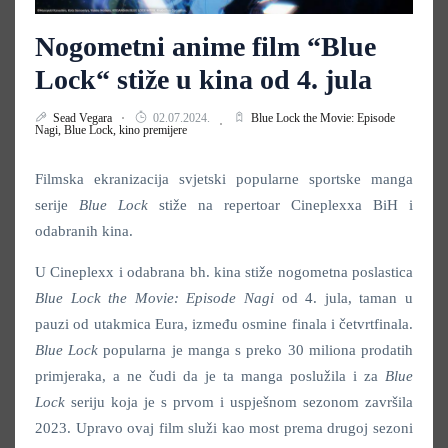
Nogometni anime film “Blue
Lock“ stiže u kina od 4. jula
Sead Vegara
02.07.2024.
Blue Lock the Movie: Episode
Nagi,
Blue Lock,
kino premijere
Filmska ekranizacija svjetski popularne sportske manga
serije
Blue Lock
stiže na repertoar Cineplexxa BiH i
odabranih kina.
U Cineplexx i odabrana bh. kina stiže nogometna poslastica
Blue Lock the Movie: Episode Nagi
od 4. jula, taman u
pauzi od utakmica Eura, između osmine finala i četvrtfinala.
Blue Lock
popularna je manga s preko 30 miliona prodatih
primjeraka, a ne čudi da je ta manga poslužila i za
Blue
Lock
seriju koja je s prvom i uspješnom sezonom završila
2023. Upravo ovaj film služi kao most prema drugoj sezoni