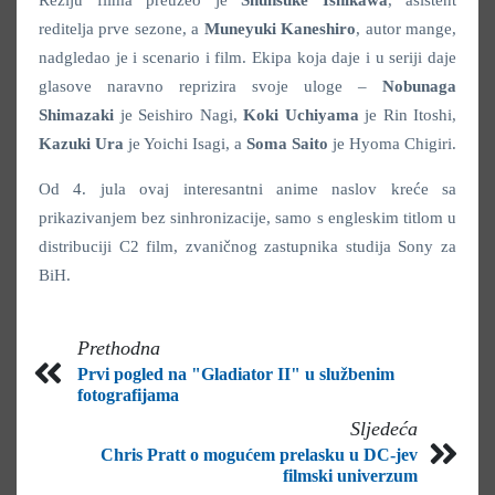
reditelja prve sezone, a
Muneyuki Kaneshiro
, autor mange,
nadgledao je i scenario i film. Ekipa koja daje i u seriji daje
glasove naravno reprizira svoje uloge –
Nobunaga
Shimazaki
je Seishiro Nagi,
Koki Uchiyama
je Rin Itoshi,
Kazuki Ura
je Yoichi Isagi, a
Soma Saito
je Hyoma Chigiri.
Od 4. jula ovaj interesantni anime naslov kreće sa
prikazivanjem bez sinhronizacije, samo s engleskim titlom u
distribuciji C2 film, zvaničnog zastupnika studija Sony za
BiH.
Prethodna
Prvi pogled na "Gladiator II" u službenim
fotografijama
Sljedeća
Chris Pratt o mogućem prelasku u DC-jev
filmski univerzum