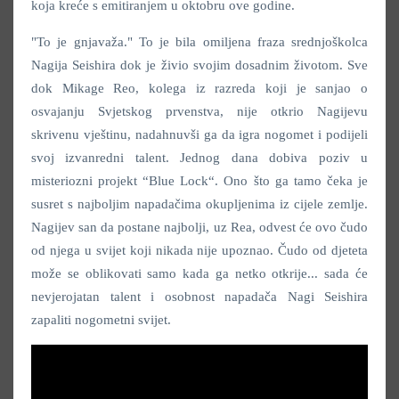
koja kreće s emitiranjem u oktobru ove godine.
"To je gnjavaža." To je bila omiljena fraza srednjoškolca
Nagija Seishira dok je živio svojim dosadnim životom. Sve
dok Mikage Reo, kolega iz razreda koji je sanjao o
osvajanju Svjetskog prvenstva, nije otkrio Nagijevu
skrivenu vještinu, nadahnuvši ga da igra nogomet i podijeli
svoj izvanredni talent. Jednog dana dobiva poziv u
misteriozni projekt “Blue Lock“. Ono što ga tamo čeka je
susret s najboljim napadačima okupljenima iz cijele zemlje.
Nagijev san da postane najbolji, uz Rea, odvest će ovo čudo
od njega u svijet koji nikada nije upoznao. Čudo od djeteta
može se oblikovati samo kada ga netko otkrije... sada će
nevjerojatan talent i osobnost napadača Nagi Seishira
zapaliti nogometni svijet.