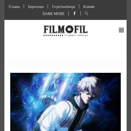
O nama
Impressum
Uvjeti korištenja
Kontakt
DARK MODE