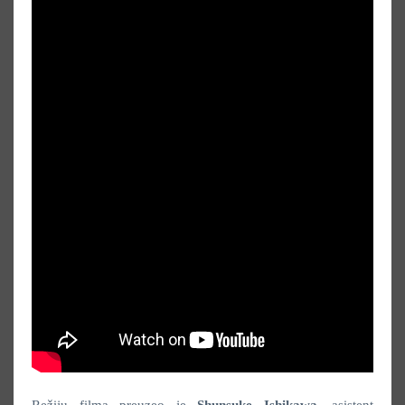
Režiju filma preuzeo je
Shunsuke Ishikawa
, asistent