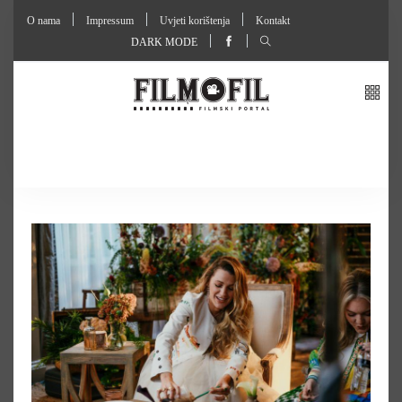
O nama
Impressum
Uvjeti korištenja
Kontakt
DARK MODE