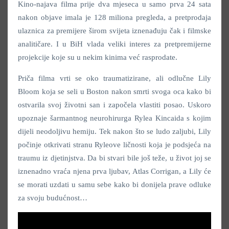
Kino-najava filma prije dva mjeseca u samo prva 24 sata
nakon objave imala je 128 miliona pregleda, a pretprodaja
ulaznica za premijere širom svijeta iznenađuju čak i filmske
analitičare. I u BiH vlada veliki interes za pretpremijerne
projekcije koje su u nekim kinima već rasprodate.
Priča filma vrti se oko traumatizirane, ali odlučne Lily
Bloom koja se seli u Boston nakon smrti svoga oca kako bi
ostvarila svoj životni san i započela vlastiti posao. Uskoro
upoznaje šarmantnog neurohirurga Rylea Kincaida s kojim
dijeli neodoljivu hemiju. Tek nakon što se ludo zaljubi, Lily
počinje otkrivati stranu Ryleove ličnosti koja je podsjeća na
traumu iz djetinjstva. Da bi stvari bile još teže, u život joj se
iznenadno vraća njena prva ljubav, Atlas Corrigan, a Lily će
se morati uzdati u samu sebe kako bi donijela prave odluke
za svoju budućnost…