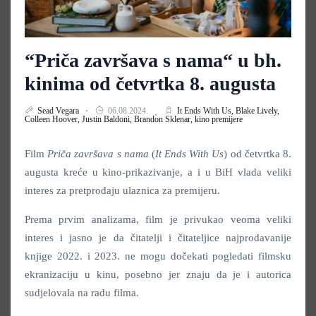
“Priča završava s nama“ u bh.
kinima od četvrtka 8. augusta
Sead Vegara
06.08.2024.
It Ends With Us,
Blake Lively,
Colleen Hoover,
Justin Baldoni,
Brandon Sklenar,
kino premijere
Film
Priča završava s nama
(
It Ends With Us
) od četvrtka 8.
augusta kreće u kino-prikazivanje, a i u BiH vlada veliki
interes za pretprodaju ulaznica za premijeru.
Prema prvim analizama, film je privukao veoma veliki
interes i jasno je da čitatelji i čitateljice najprodavanije
knjige 2022. i 2023. ne mogu dočekati pogledati filmsku
ekranizaciju u kinu, posebno jer znaju da je i autorica
sudjelovala na radu filma.