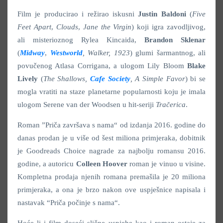
Film je producirao i režirao iskusni
Justin Baldoni
(
Five
Feet Apart
,
Clouds
,
Jane the Virgin
) koji igra zavodljivog,
ali misterioznog Rylea Kincaida,
Brandon Sklenar
(
Midway
,
Westworld
, Walker, 1923
) glumi šarmantnog, ali
povučenog Atlasa Corrigana, a ulogom Lily Bloom
Blake
Lively
(
The Shallows,
Cafe Society
, A Simple Favor
) bi se
mogla vratiti na staze planetarne popularnosti koju je imala
ulogom Serene van der Woodsen u hit-seriji
Tračerica
.
Roman ”Priča završava s nama“ od izdanja 2016. godine do
danas prodan je u više od šest miliona primjeraka, dobitnik
je Goodreads Choice nagrade za najbolju romansu 2016.
godine, a autoricu
Colleen Hoover
roman je vinuo u visine.
Kompletna prodaja njenih romana premašila je 20 miliona
primjeraka, a ona je brzo nakon ove uspješnice napisala i
nastavak “Priča počinje s nama“.
Hoće li i film doseći slične uspjehe kao i roman ostaje za