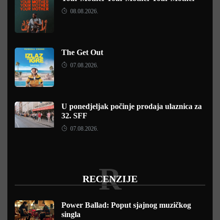
08.08.2026.
The Get Out
07.08.2026.
U ponedjeljak počinje prodaja ulaznica za
32. SFF
07.08.2026.
R
RECENZIJE
Power Ballad: Poput sjajnog muzičkog
singla