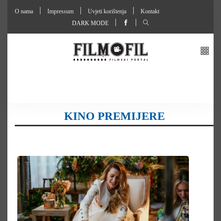
O nama
Impressum
Uvjeti korištenja
Kontakt
DARK MODE
KINO PREMIJERE