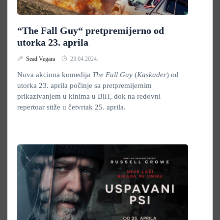
“The Fall Guy“ pretpremijerno od
utorka 23. aprila
Sead Vegara
23.04.2024.
Nova akciona komedija
The
Fall Guy
(
Kaskader
)
od
utorka 23. aprila počinje sa pretpremijernim
prikazivanjem u kinima u BiH, dok na redovni
repertoar stiže u četvrtak 25. aprila.