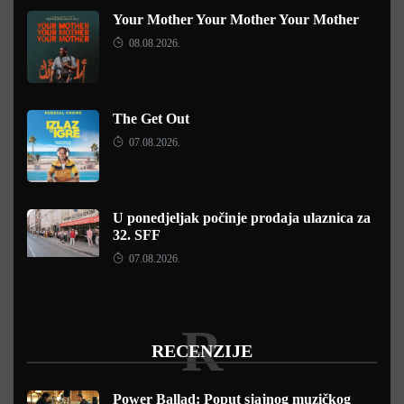
Your Mother Your Mother Your Mother
08.08.2026.
The Get Out
07.08.2026.
U ponedjeljak počinje prodaja ulaznica za
32. SFF
07.08.2026.
R
RECENZIJE
Power Ballad: Poput sjajnog muzičkog