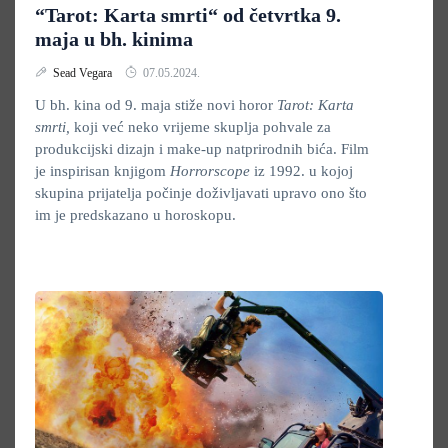
“Tarot: Karta smrti“ od četvrtka 9.
maja u bh. kinima
Sead Vegara
07.05.2024.
U bh. kina od 9. maja stiže novi horor
Tarot: Karta
smrti,
koji već neko vrijeme skuplja pohvale za
produkcijski dizajn i make-up natprirodnih bića. Film
je inspirisan knjigom
Horrorscope
iz 1992. u kojoj
skupina prijatelja počinje doživljavati upravo ono što
im je predskazano u horoskopu.