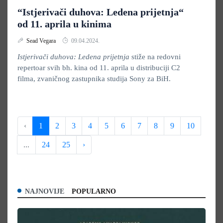
“Istjerivači duhova: Ledena prijetnja“
od 11. aprila u kinima
Sead Vegara
09.04.2024.
Istjerivači duhova: Ledena prijetnja
stiže na redovni
repertoar svih bh. kina od 11. aprila u distribuciji C2
filma, zvaničnog zastupnika studija Sony za BiH.
‹
1
2
3
4
5
6
7
8
9
10
...
24
25
›
NAJNOVIJE
POPULARNO