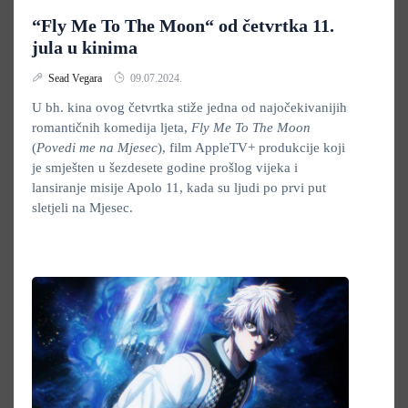
“Fly Me To The Moon“ od četvrtka 11.
jula u kinima
Sead Vegara
09.07.2024.
U bh. kina ovog četvrtka stiže jedna od najočekivanijih
romantičnih komedija ljeta,
Fly Me To The Moon
(
Povedi me na Mjesec
), film AppleTV+ produkcije koji
je smješten u šezdesete godine prošlog vijeka i
lansiranje misije Apolo 11, kada su ljudi po prvi put
sletjeli na Mjesec.