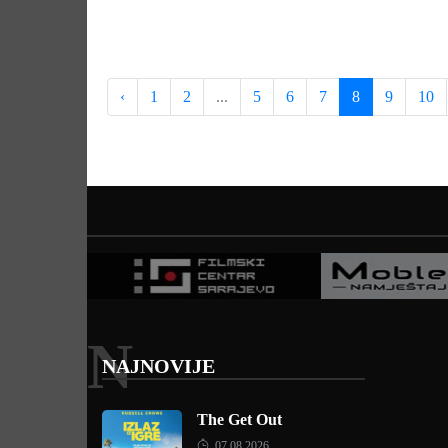
‹
1
2
...
5
6
7
8
9
10
N
NAJNOVIJE
The Get Out
07.08.2026.