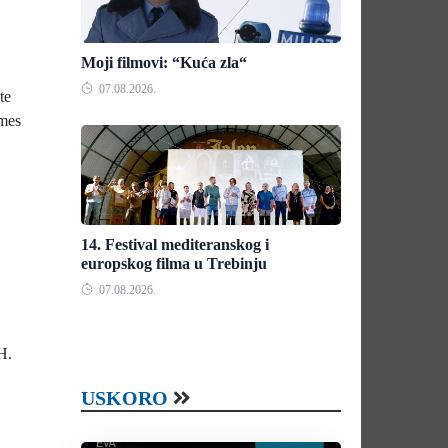
Moji filmovi: “Kuća zla“
07.08.2026.
te
ames
14. Festival mediteranskog i
europskog filma u Trebinju
07.08.2026.
H.
USKORO