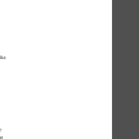
ika
e
ma