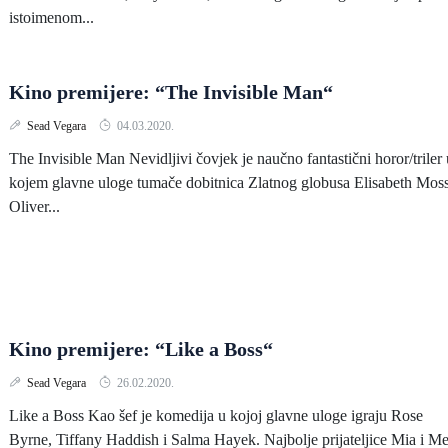
istoimenom...
Kino premijere: “The Invisible Man“
Sead Vegara
04.03.2020.
The Invisible Man Nevidljivi čovjek je naučno fantastični horor/triler 
kojem glavne uloge tumače dobitnica Zlatnog globusa Elisabeth Moss
Oliver...
Kino premijere: “Like a Boss“
Sead Vegara
26.02.2020.
Like a Boss Kao šef je komedija u kojoj glavne uloge igraju Rose
Byrne, Tiffany Haddish i Salma Hayek. Najbolje prijateljice Mia i Me