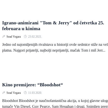
Igrano-animirani "Tom & Jerry" od četvrtka 25.
februara u kinima
Sead Vegara
23.02.2021.
Jedno od najomiljenijih rivalstava u historiji ovde sedmice stiže na vel
platna. Najgori prijatelji, najbolji neprijatelji, mačak Tom i miš Jerr...
Kino premijere: “Bloodshot“
Sead Vegara
11.03.2020.
Bloodshot Bloodshot je naučnofantastična akcija, u kojoj glavne ulog
tumače Vin Diesel, Guy Pearce, Sam Heughan i drugi. Snimljen pre