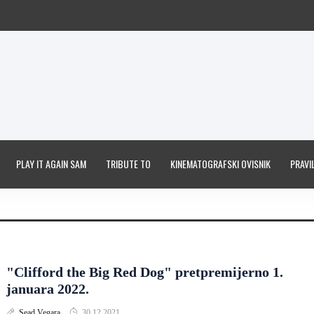
PLAY IT AGAIN SAM
TRIBUTE TO
KINEMATOGRAFSKI OVISNIK
PRAVIL
"Clifford the Big Red Dog" pretpremijerno 1.
januara 2022.
Sead Vegara
30.12.2021.