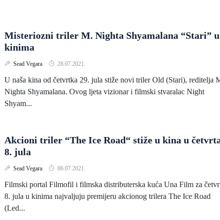
Misteriozni triler M. Nighta Shyamalana “Stari” u
kinima
Sead Vegara
28.07.2021.
U naša kina od četvrtka 29. jula stiže novi triler Old (Stari), reditelja 
Nighta Shyamalana. Ovog ljeta vizionar i filmski stvaralac Night
Shyam...
Akcioni triler “The Ice Road“ stiže u kina u četvrt
8. jula
Sead Vegara
06.07.2021.
Filmski portal Filmofil i filmska distributerska kuća Una Film za četvr
8. jula u kinima najvaljuju premijeru akcionog trilera The Ice Road
(Led...