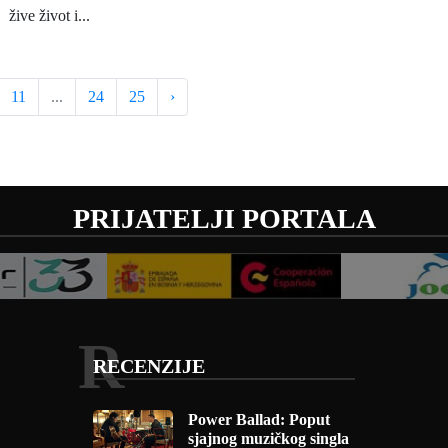
žive život i...
11
...
24
25
›
PRIJATELJI PORTALA
R
RECENZIJE
Power Ballad: Poput
sjajnog muzičkog singla