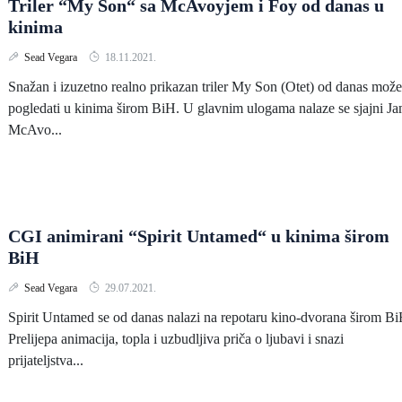
Triler “My Son“ sa McAvoyjem i Foy od danas u
kinima
Sead Vegara
18.11.2021.
Snažan i izuzetno realno prikazan triler My Son (Otet) od danas može
pogledati u kinima širom BiH. U glavnim ulogama nalaze se sjajni J
McAvo...
CGI animirani “Spirit Untamed“ u kinima širom
BiH
Sead Vegara
29.07.2021.
Spirit Untamed se od danas nalazi na repotaru kino-dvorana širom Bi
Prelijepa animacija, topla i uzbudljiva priča o ljubavi i snazi
prijateljstva...