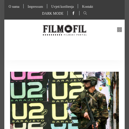
O nama
Impressum
Uvjeti korištenja
Kontakt
DARK MODE