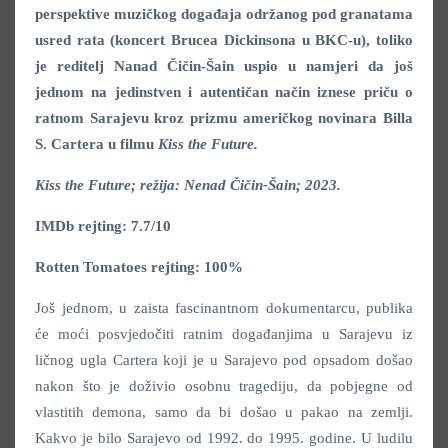
perspektive muzičkog događaja održanog pod granatama
usred rata (koncert Brucea Dickinsona u BKC-u), toliko
je reditelj Nanad Čičin-Šain uspio u namjeri da još
jednom na jedinstven i autentičan način iznese priču o
ratnom Sarajevu kroz prizmu američkog novinara Billa
S. Cartera u filmu
Kiss the Future.
Kiss the Future; režija: Nenad Čičin-Šain; 2023.
IMDb rejting: 7.7/10
Rotten Tomatoes rejting: 100%
Još jednom, u zaista fascinantnom dokumentarcu, publika
će moći posvjedočiti ratnim događanjima u Sarajevu iz
ličnog ugla Cartera koji je u Sarajevo pod opsadom došao
nakon što je doživio osobnu tragediju, da pobjegne od
vlastitih demona, samo da bi došao u pakao na zemlji.
Kakvo je bilo Sarajevo od 1992. do 1995. godine. U ludilu