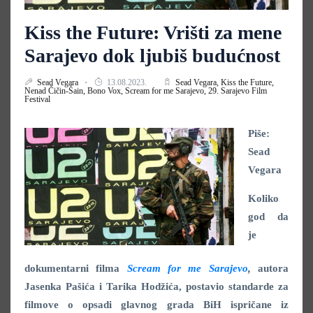
Kiss the Future: Vrišti za mene
Sarajevo dok ljubiš budućnost
Sead Vegara
13.08.2023.
Sead Vegara,
Kiss the Future,
Nenad Čičin-Šain,
Bono Vox,
Scream for me Sarajevo,
29. Sarajevo Film
Festival
Piše:
Sead
Vegara
Koliko
god da
je
dokumentarni filma
Scream for me Sarajevo
,
autora
Jasenka Pašića i Tarika Hodžića, postavio standarde za
filmove o opsadi glavnog grada BiH ispričane iz