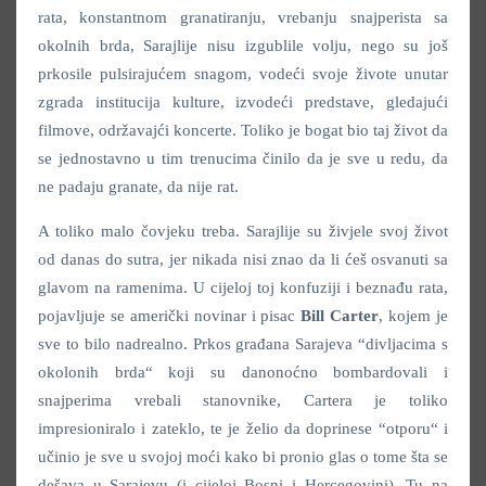
rata, konstantnom granatiranju, vrebanju snajperista sa
okolnih brda, Sarajlije nisu izgublile volju, nego su još
prkosile pulsirajućem snagom, vodeći svoje živote unutar
zgrada institucija kulture, izvodeći predstave, gledajući
filmove, održavajći koncerte. Toliko je bogat bio taj život da
se jednostavno u tim trenucima činilo da je sve u redu, da
ne padaju granate, da nije rat.
A toliko malo čovjeku treba. Sarajlije su živjele svoj život
od danas do sutra, jer nikada nisi znao da li ćeš osvanuti sa
glavom na ramenima. U cijeloj toj konfuziji i beznađu rata,
pojavljuje se američki novinar i pisac
Bill Carter
, kojem je
sve to bilo nadrealno. Prkos građana Sarajeva “divljacima s
okolonih brda“ koji su danonoćno bombardovali i
snajperima vrebali stanovnike, Cartera je toliko
impresioniralo i zateklo, te je želio da doprinese “otporu“ i
učinio je sve u svojoj moći kako bi pronio glas o tome šta se
dešava u Sarajevu (i cijeloj Bosni i Hercegovini). Tu na