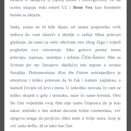
scenu stupaju irski rokeri U2 i
Bono Vox
kao frontmen
benda sa idejom.
Sada, zaista ne bi bilo lijepo od strane potpisnika ovih
redova da vam ulazeći u detalje o radnji filma pokvari
gledanje, da sami za sebe otkrivate ono zbog čega i vrijedi
pogledati ovo ostvarenje. Iako gotovo prema istom
principu, napisan, snimljen i režiran Čičin-Šainov film sa
Scream for me Sarajevo
dijeli(će) isto mjesto u srcima
Sarajlija. Dokumentarac
Kiss the Future
neizmjerljivo je
emotivan i toliko potresan da bi čak i kamen zaplakao, a
kamoli čovjek od krvi i mesa. U nekoliko navrata će vam se
toliko skupiti u grlu i stomaku, suze će same krenuti. Ono
što čini vrijednim ovaj film nije samo činjenica da je kao
takav artefakt o tim nekim davnim lošim vremenima, već
njegova snaga da projicira sliku nade u bolje sutra, koje je
već sada došlo, ili se tako bar čini.