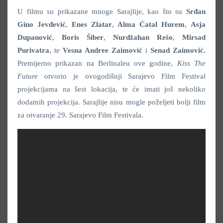
U filmu su prikazane mnoge Sarajlije, kao što su
Srđan
Gino Jevđević
,
Enes Zlatar
,
Alma Ćatal Hurem
,
Asja
Dupanović
,
Boris Šiber
,
Nurdžahan Rešo
,
Mirsad
Purivatra
, te
Vesna Andree Zaimović
i
Senad Zaimović
.
Premijerno prikazan na Berlinaleu ove godine,
Kiss The
Future
otvorio je ovogodišnji Sarajevo Film Festival
projekcijama na šest lokacija, te će imati još nekoliko
dodatnih projekcija. Sarajlije nisu mogle poželjeti bolji film
za otvaranje 29. Sarajevo Film Festivala.