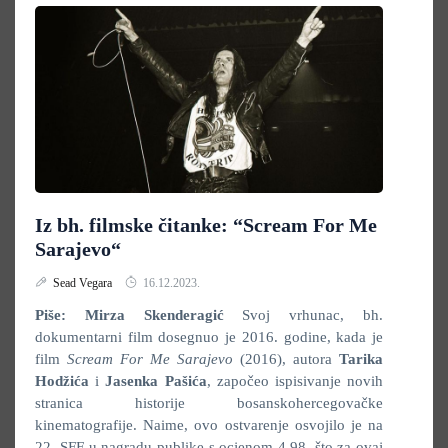
Iz bh. filmske čitanke: “Scream For Me
Sarajevo“
Sead Vegara
16.12.2023.
Piše: Mirza Skenderagić
Svoj vrhunac, bh.
dokumentarni film dosegnuo je 2016. godine, kada je
film
Scream For Me Sarajevo
(2016), autora
Tarika
Hodžića
i
Jasenka Pašića
, započeo ispisivanje novih
stranica historije bosanskohercegovačke
kinematografije. Naime, ovo ostvarenje osvojilo je na
22. SFF-u nagradu publike s ocjenom 4,98, što za ovaj