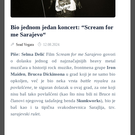
Bio jednom jedan koncert: “Scream for
me Sarajevo“
Sead Vegara
12.08.2024.
Piše: Selma Delić
Film
Scream for me Sarajevo
govori
o dolasku jednog od najznačajnijih heavy metal
muzičara u historiji rock muzike, frontmena grupe
Iron
Maiden
,
Brucea Dickinsona
u grad koji je ne samo bio
opkoljen, već je bio neka vrsta
battle royalea
za
povlašćene,
te siguran dolazak u ovaj grad, za one koji
nisu baš tako povlašćeni (kao što nisu bili ni Bruce ni
članovi njegovog tadašnjeg benda
Skunkworks
), bio je
baš kao i ta tipična svakodnevnica Sarajlija, tzv.
sarajevski rulet
.