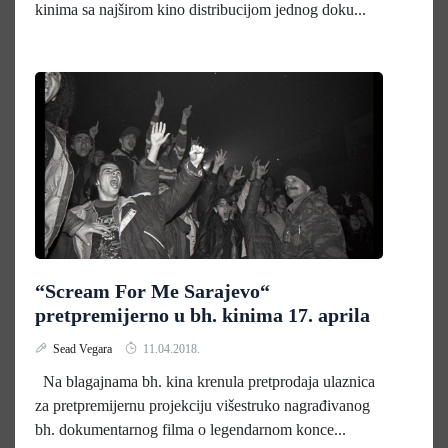
kinima sa najširom kino distribucijom jednog doku...
“Scream For Me Sarajevo“
pretpremijerno u bh. kinima 17. aprila
Sead Vegara
11.04.2018.
Na blagajnama bh. kina krenula pretprodaja ulaznica
za pretpremijernu projekciju višestruko nagrađivanog
bh. dokumentarnog filma o legendarnom konce...