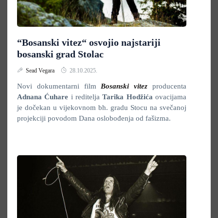
“Bosanski vitez“ osvojio najstariji
bosanski grad Stolac
Sead Vegara
28.10.2025.
Novi dokumentarni film
Bosanski vitez
producenta
Adnana Ćuhare
i reditelja
Tarika Hodžića
ovacijama
je dočekan u vijekovnom bh. gradu Stocu na svečanoj
projekciji povodom Dana oslobođenja od fašizma.