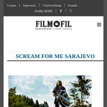
O nama
Impressum
Uvjeti korištenja
Kontakt
DARK MODE
SCREAM FOR ME SARAJEVO