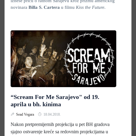
iznese priču o ratnom Sarajevu kroz prizmu američkog
novinara
Billa S. Cartera
u filmu
Kiss the Future.
“Scream For Me Sarajevo" od 19.
aprila u bh. kinima
Sead Vegara
18.04.2018.
Nakon pretpremijernih projekcija u pet BH gradova
sjajno ostvarenje kreće sa redovnim projekcijama u