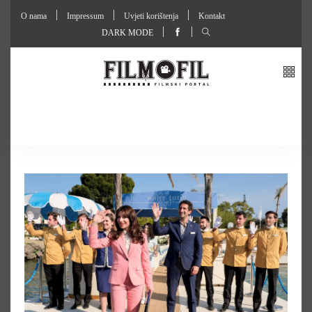
O nama
Impressum
Uvjeti korištenja
Kontakt
DARK MODE