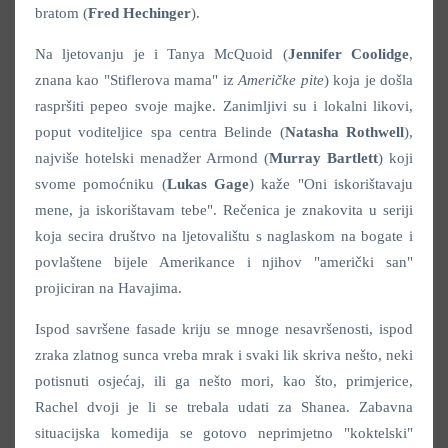
bratom (
Fred Hechinger
).
Na ljetovanju je i Tanya McQuoid (
Jennifer Coolidge
,
znana kao "Stiflerova mama" iz
Američke pite
) koja je došla
raspršiti pepeo svoje majke. Zanimljivi su i lokalni likovi,
poput voditeljice spa centra Belinde (
Natasha Rothwell
),
najviše hotelski menadžer Armond (
Murray Bartlett
) koji
svome pomoćniku (
Lukas Gage
) kaže "Oni iskorištavaju
mene, ja iskorištavam tebe". Rečenica je znakovita u seriji
koja secira društvo na ljetovalištu s naglaskom na bogate i
povlaštene bijele Amerikance i njihov "američki san"
projiciran na Havajima.
Ispod savršene fasade kriju se mnoge nesavršenosti, ispod
zraka zlatnog sunca vreba mrak i svaki lik skriva nešto, neki
potisnuti osjećaj, ili ga nešto mori, kao što, primjerice,
Rachel dvoji je li se trebala udati za Shanea. Zabavna
situacijska komedija se gotovo neprimjetno "koktelski"