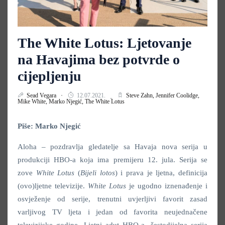
The White Lotus: Ljetovanje
na Havajima bez potvrde o
cijepljenju
Sead Vegara
12.07.2021.
Steve Zahn,
Jennifer Coolidge,
Mike White,
Marko Njegić,
The White Lotus
Piše: Marko Njegić
Aloha – pozdravlja gledatelje sa Havaja nova serija u
produkciji HBO-a koja ima premijeru 12. jula. Serija se
zove
White Lotus
(
Bijeli lotos
) i prava je ljetna, definicija
(ovo)ljetne televizije.
White Lotus
je ugodno iznenađenje i
osvježenje od serije, trenutni uvjerljivi favorit zasad
varljivog TV ljeta i jedan od favorita neujednačene
televizijske godine. Ljetni adut HBO-a, šestodijelna serija