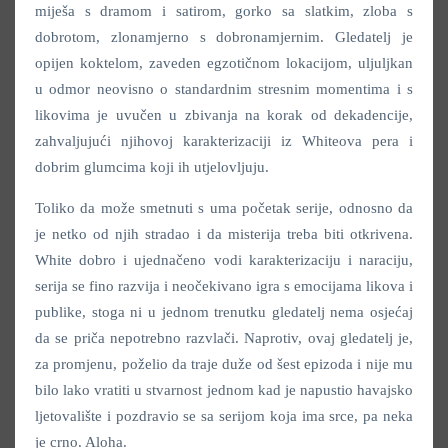
miješa s dramom i satirom, gorko sa slatkim, zloba s
dobrotom, zlonamjerno s dobronamjernim. Gledatelj je
opijen koktelom, zaveden egzotičnom lokacijom, uljuljkan
u odmor neovisno o standardnim stresnim momentima i s
likovima je uvučen u zbivanja na korak od dekadencije,
zahvaljujući njihovoj karakterizaciji iz Whiteova pera i
dobrim glumcima koji ih utjelovljuju.
Toliko da može smetnuti s uma početak serije, odnosno da
je netko od njih stradao i da misterija treba biti otkrivena.
White dobro i ujednačeno vodi karakterizaciju i naraciju,
serija se fino razvija i neočekivano igra s emocijama likova i
publike, stoga ni u jednom trenutku gledatelj nema osjećaj
da se priča nepotrebno razvlači. Naprotiv, ovaj gledatelj je,
za promjenu, poželio da traje duže od šest epizoda i nije mu
bilo lako vratiti u stvarnost jednom kad je napustio havajsko
ljetovalište i pozdravio se sa serijom koja ima srce, pa neka
je crno. Aloha.