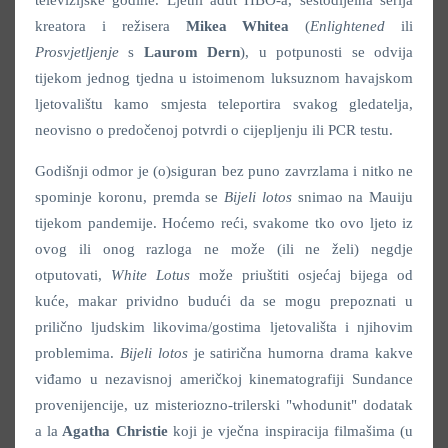
kreatora i režisera
Mikea Whitea
(
Enlightened
ili
Prosvjetljenje
s
Laurom Dern
), u potpunosti se odvija
tijekom jednog tjedna u istoimenom luksuznom havajskom
ljetovalištu kamo smjesta teleportira svakog gledatelja,
neovisno o predočenoj potvrdi o cijepljenju ili PCR testu.
Godišnji odmor je (o)siguran bez puno zavrzlama i nitko ne
spominje koronu, premda se
Bijeli lotos
snimao na Mauiju
tijekom pandemije. Hoćemo reći, svakome tko ovo ljeto iz
ovog ili onog razloga ne može (ili ne želi) negdje
otputovati,
White Lotus
može priuštiti osjećaj bijega od
kuće, makar prividno budući da se mogu prepoznati u
prilično ljudskim likovima/gostima ljetovališta i njihovim
problemima.
Bijeli lotos
je satirična humorna drama kakve
viđamo u nezavisnoj američkoj kinematografiji Sundance
provenijencije, uz misteriozno-trilerski "whodunit" dodatak
a la
Agatha Christie
koji je vječna inspiracija filmašima (u