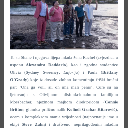
Tu su Shane i njegova lijepa mlada žena Rachel (zvjezdica u
usponu
Alexandra Daddario
), kao i zgodne studentice
Olivia (
Sydney Sweeney
;
Euforija
) i Paula (
Brittany
O’Grady
) koje iz dosade zlobno komentiraju friški bračni
par: "Ona ga voli, ali on ima mali penis". Cure su na
ljetovanju s Olivijinom disfunkcionalnom familijom
Mossbacher, njezinom majkom direktoricom (
Connie
Britton
, glumica prilično nalik
Kolindi Grabar-Kitarović
),
ocem s kompleksom manje vrijednosti (najpoznatije ime u
ekipi
Steve Zahn
) i društveno neprilagođenim mlađim