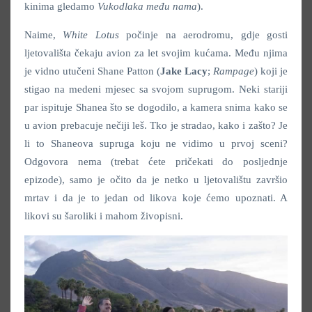
kinima gledamo
Vukodlaka među nama
).
Naime,
White Lotus
počinje na aerodromu, gdje gosti
ljetovališta čekaju avion za let svojim kućama. Među njima
je vidno utučeni Shane Patton (
Jake Lacy
;
Rampage
) koji je
stigao na medeni mjesec sa svojom suprugom. Neki stariji
par ispituje Shanea što se dogodilo, a kamera snima kako se
u avion prebacuje nečiji leš. Tko je stradao, kako i zašto? Je
li to Shaneova supruga koju ne vidimo u prvoj sceni?
Odgovora nema (trebat ćete pričekati do posljednje
epizode), samo je očito da je netko u ljetovalištu završio
mrtav i da je to jedan od likova koje ćemo upoznati. A
likovi su šaroliki i mahom živopisni.