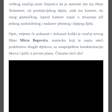
velikog značaja jeste činjenica da je autorski tim iza filma
Testament
, od produkcijskog dijela, onih iza kamere, do
onog glumačkog, ispred kamere uspio u stvaranju još
jednog zaokruženog i nadasve pitomog i lijepog djela.
Opet, vrijeme će pokazati i dokazati koliki je značaj novog
filma
Mirze Begovića
, nastavka koji je uspio uteći
prokletstvu drugih dijelova, uz unaprijeđenu karakterizaciju
likova i priče u prvom planu. Čekamo treći dio!