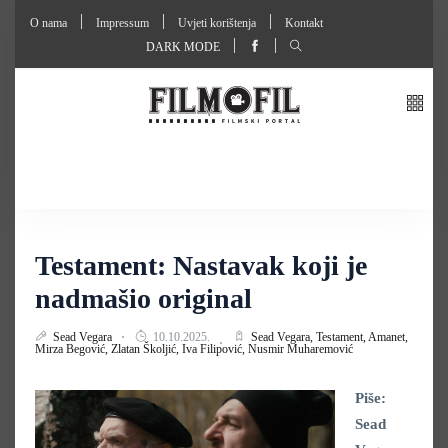
O nama
Impressum
Uvjeti korištenja
Kontakt
DARK MODE
Testament: Nastavak koji je
nadmašio original
Sead Vegara
10.10.2025.
Sead Vegara,
Testament,
Amanet,
Mirza Begović,
Zlatan Školjić,
Iva Filipović,
Nusmir Muharemović
Piše:
Sead