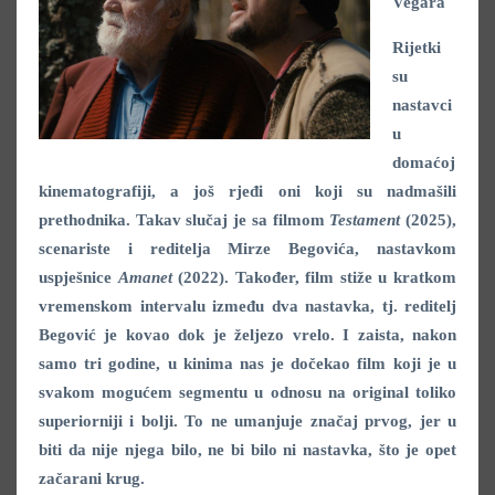
Vegara
Rijetki
su
nastavci
u
domaćoj
kinematografiji, a još rjeđi oni koji su nadmašili
prethodnika. Takav slučaj je sa filmom
Testament
(2025),
scenariste i reditelja Mirze Begovića, nastavkom
uspješnice
Amanet
(2022). Također, film stiže u kratkom
vremenskom intervalu između dva nastavka, tj. reditelj
Begović je kovao dok je željezo vrelo. I zaista, nakon
samo tri godine, u kinima nas je dočekao film koji je u
svakom mogućem segmentu u odnosu na original toliko
superiorniji i bolji. To ne umanjuje značaj prvog, jer u
biti da nije njega bilo, ne bi bilo ni nastavka, što je opet
začarani krug.