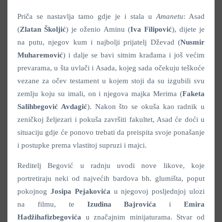
Priča se nastavlja tamo gdje je i stala u
Amanetu
: Asad
(
Zlatan Školjić
) je oženio Aminu (
Iva Filipović
), dijete je
na putu, njegov kum i najbolji prijatelj Dževad (
Nusmir
Muharemović
) i dalje se bavi sitnim krađama i još većim
prevarama, u šta uvlači i Asada, kojeg sada očekuju teškoće
vezane za očev testament u kojem stoji da su izgubili svu
zemlju koju su imali, on i njegova majka Merima (
Faketa
Salihbegović Avdagić
). Nakon što se okuša kao radnik u
zeničkoj željezari i pokuša završiti fakultet, Asad će doći u
situaciju gdje će ponovo trebati da preispita svoje ponašanje
i postupke prema vlastitoj supruzi i majci.
Reditelj Begović u radnju uvodi nove likove, koje
portretiraju neki od najvećih bardova bh. glumišta, poput
pokojnog
Josipa Pejakovića
u njegovoj posljednjoj ulozi
na filmu, te
Izudina Bajrovića
i
Emira
Hadžihafizbegovića
u značajnim minijaturama. Stvar od