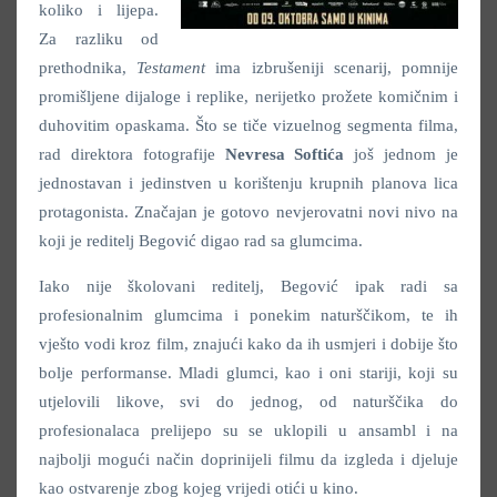
koliko i lijepa.
Za razliku od
prethodnika,
Testament
ima izbrušeniji scenarij, pomnije
promišljene dijaloge i replike, nerijetko prožete komičnim i
duhovitim opaskama. Što se tiče vizuelnog segmenta filma,
rad direktora fotografije
Nevresa Softića
još jednom je
jednostavan i jedinstven u korištenju krupnih planova lica
protagonista. Značajan je gotovo nevjerovatni novi nivo na
koji je reditelj Begović digao rad sa glumcima.
Iako nije školovani reditelj, Begović ipak radi sa
profesionalnim glumcima i ponekim naturščikom, te ih
vješto vodi kroz film, znajući kako da ih usmjeri i dobije što
bolje performanse. Mladi glumci, kao i oni stariji, koji su
utjelovili likove, svi do jednog, od naturščika do
profesionalaca prelijepo su se uklopili u ansambl i na
najbolji mogući način doprinijeli filmu da izgleda i djeluje
kao ostvarenje zbog kojeg vrijedi otići u kino.