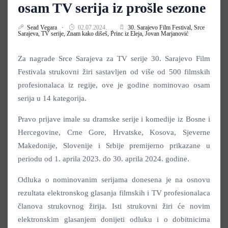
osam TV serija iz prošle sezone
Sead Vegara
02.07.2024.
30. Sarajevo Film Festival,
Srce
Sarajeva,
TV serije,
Znam kako dišeš,
Princ iz Eleja,
Jovan Marjanović
Za nagrade Srce Sarajeva za TV serije 30. Sarajevo Film
Festivala strukovni žiri sastavljen od više od 500 filmskih
profesionalaca iz regije, ove je godine nominovao osam
serija u 14 kategorija.
Pravo prijave imale su dramske serije i komedije iz Bosne i
Hercegovine, Crne Gore, Hrvatske, Kosova, Sjeverne
Makedonije, Slovenije i Srbije premijerno prikazane u
periodu od 1. aprila 2023. do 30. aprila 2024. godine.
Odluka o nominovanim serijama donesena je na osnovu
rezultata elektronskog glasanja filmskih i TV profesionalaca
članova strukovnog žirija. Isti strukovni žiri će novim
elektronskim glasanjem donijeti odluku i o dobitnicima