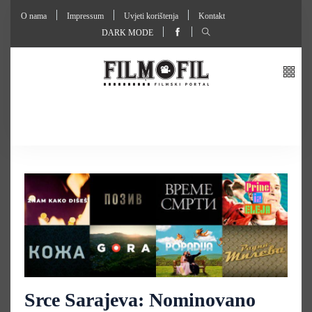
O nama
Impressum
Uvjeti korištenja
Kontakt
DARK MODE
Srce Sarajeva: Nominovano