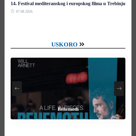
14. Festival mediteranskog i europskog filma u Trebinju
07.08.2026.
USKORO
How To Rob A Bank
Heart of the Beast
By Any Means
Behemoth