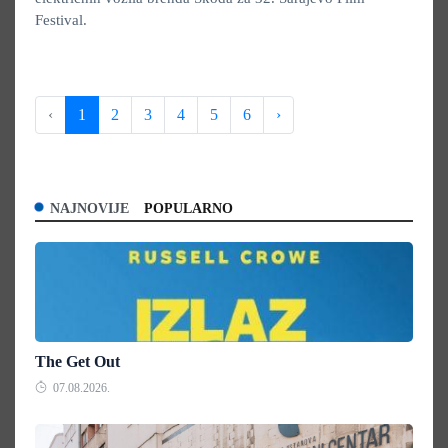
Festival.
‹
1
2
3
4
5
6
›
NAJNOVIJE
POPULARNO
The Get Out
07.08.2026.