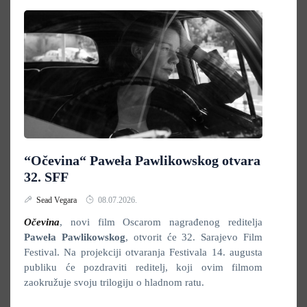
“Očevina“ Paweła Pawlikowskog otvara
32. SFF
Sead Vegara
08.07.2026.
Očevina
, novi film Oscarom nagrađenog reditelja
Paweła Pawlikowskog
, otvorit će 32. Sarajevo Film
Festival. Na projekciji otvaranja Festivala 14. augusta
publiku će pozdraviti reditelj, koji ovim filmom
zaokružuje svoju trilogiju o hladnom ratu.