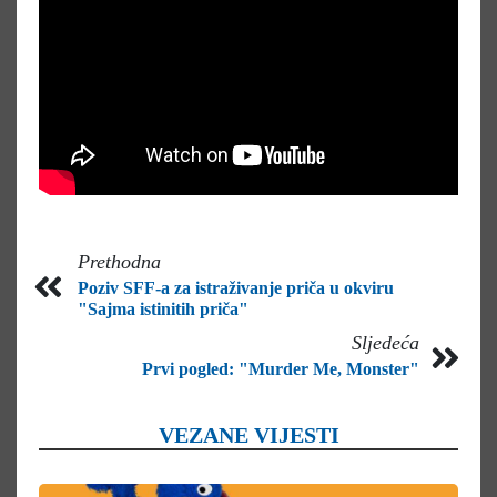
Prethodna
Poziv SFF-a za istraživanje priča u okviru
"Sajma istinitih priča"
Sljedeća
Prvi pogled: "Murder Me, Monster"
VEZANE VIJESTI