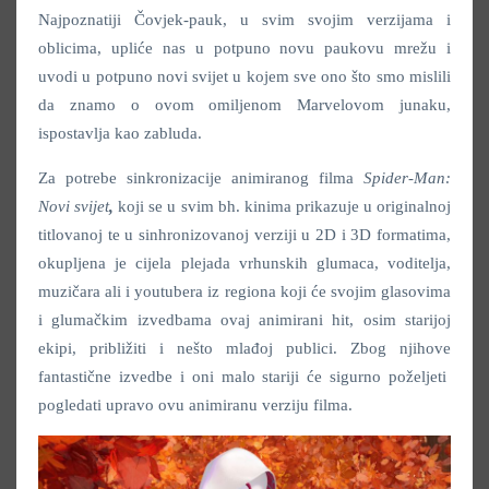
Najpoznatiji Čovjek-pauk, u svim svojim verzijama i
oblicima, upliće nas u potpuno novu paukovu mrežu i
uvodi u potpuno novi svijet u kojem sve ono što smo mislili
da znamo o ovom omiljenom Marvelovom junaku,
ispostavlja kao zabluda.
Za potrebe sinkronizacije animiranog filma
Spider-Man:
Novi svijet
,
koji se u svim bh. kinima prikazuje u originalnoj
titlovanoj te u sinhronizovanoj verziji u 2D i 3D formatima,
okupljena je cijela plejada vrhunskih glumaca, voditelja,
muzičara ali i youtubera iz regiona koji će svojim glasovima
i glumačkim izvedbama ovaj animirani hit, osim starijoj
ekipi, približiti i nešto mlađoj publici. Zbog njihove
fantastične izvedbe i oni malo stariji će sigurno poželjeti
pogledati upravo ovu animiranu verziju filma.