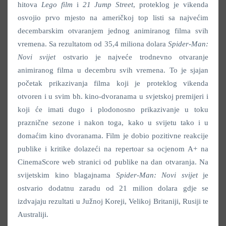
hitova
Lego film
i
21 Jump Street
, proteklog je vikenda
osvojio prvo mjesto na američkoj top listi sa najvećim
decembarskim otvaranjem jednog animiranog filma svih
vremena. Sa rezultatom od 35,4 miliona dolara
Spider-Man:
Novi svijet
ostvario je najveće trodnevno otvaranje
animiranog filma u decembru svih vremena. To je sjajan
početak prikazivanja filma koji je proteklog vikenda
otvoren i u svim bh. kino-dvoranama u svjetskoj premijeri i
koji će imati dugo i plodonosno prikazivanje u toku
praznične sezone i nakon toga, kako u svijetu tako i u
domaćim kino dvoranama. Film je dobio pozitivne reakcije
publike i kritike dolazeći na repertoar sa ocjenom A+ na
CinemaScore web stranici od publike na dan otvaranja. Na
svijetskim kino blagajnama
Spider-Man: Novi svijet
je
ostvario dodatnu zaradu od 21 milion dolara gdje se
izdvajaju rezultati u Južnoj Koreji, Velikoj Britaniji, Rusiji te
Australiji.