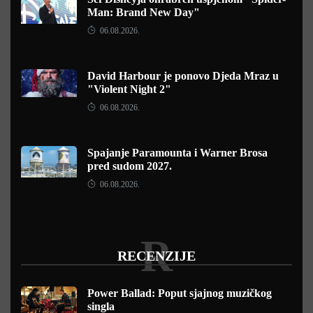
Man: Brand New Day"
06.08.2026.
David Harbour je ponovo Djeda Mraz u
"Violent Night 2"
06.08.2026.
Spajanje Paramounta i Warner Brosa
pred sudom 2027.
06.08.2026.
R
RECENZIJE
Power Ballad: Poput sjajnog muzičkog
singla