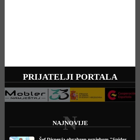
PRIJATELJI PORTALA
N
NAJNOVIJE
Šef Disneyja ohrabren uspjehom "Spider-