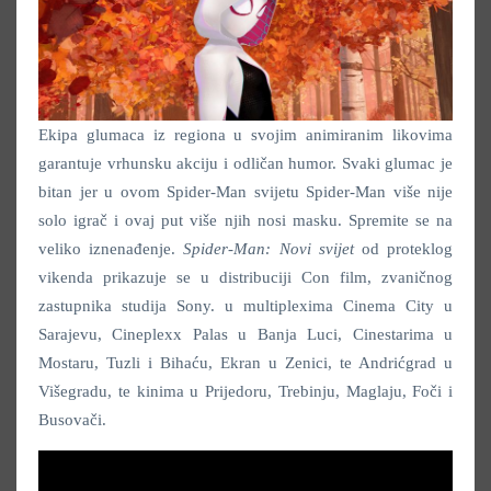
Ekipa glumaca iz regiona u svojim animiranim likovima
garantuje vrhunsku akciju i odličan humor. Svaki glumac je
bitan jer u ovom Spider-Man svijetu Spider-Man više nije
solo igrač i ovaj put više njih nosi masku. Spremite se na
veliko iznenađenje.
Spider-Man: Novi svijet
od proteklog
vikenda prikazuje se u distribuciji Con film, zvaničnog
zastupnika studija Sony. u multiplexima Cinema City u
Sarajevu, Cineplexx Palas u Banja Luci, Cinestarima u
Mostaru, Tuzli i Bihaću, Ekran u Zenici, te Andrićgrad u
Višegradu, te kinima u Prijedoru, Trebinju, Maglaju, Foči i
Busovači.