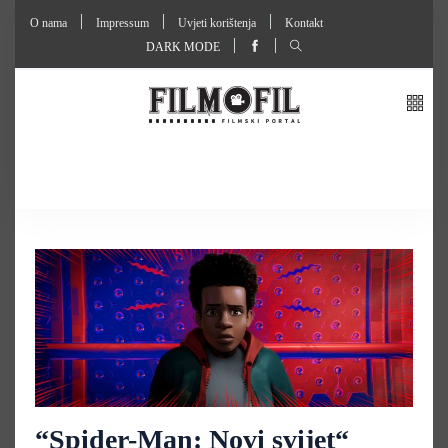
O nama
Impressum
Uvjeti korištenja
Kontakt
DARK MODE
“Spider-Man: Novi svijet“