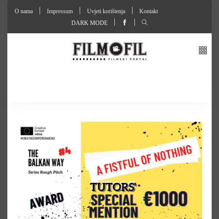
O nama
Impressum
Uvjeti korištenja
Kontakt
DARK MODE