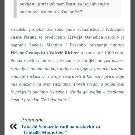
povijesti, pružajući nam šansu za iscjeljivanjem
putem ove iznimno važne priče."
Hrvatski projekat
Za šaku jada
scenaristice i rediteljice
Jasne Nanut
, te producenta
Hrvoja Osvadića
osvojio je
nagradu Special Mention / Posebno priznanje tutorica
Helene Granqvist
i
Valerie Richter
u iznosu od 1000 eura.
Prema riječima tutorica, priznanje je dodijeljeno „
za jasne i
zanimljive načine na koje autorica uspijeva pretočiti osobne
emocije i iskustva iz svoje stvarnosti u komičnu priču koja
nas obuzima na svim razinama. Povrh svega, u potpunosti
je prigrlila pitching iskustvo i učinila ga svojim – čestitamo
Jasni i projektu 'Za šaku jada'."
Prethodna
Takashi Yamazaki radi na nastavku za
"Godzilla Minus One"