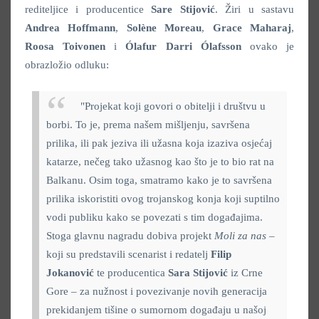
rediteljice i producentice
Sare Stijović
. Žiri u sastavu
Andrea Hoffmann
,
Solène Moreau
,
Grace Maharaj
,
Roosa Toivonen
i
Ólafur Darri Ólafsson
ovako je
obrazložio odluku:
"Projekat koji govori o obitelji i društvu u
borbi. To je, prema našem mišljenju, savršena
prilika, ili pak jeziva ili užasna koja izaziva osjećaj
katarze, nečeg tako užasnog kao što je to bio rat na
Balkanu. Osim toga, smatramo kako je to savršena
prilika iskoristiti ovog trojanskog konja koji suptilno
vodi publiku kako se povezati s tim događajima.
Stoga glavnu nagradu dobiva projekt
Moli za nas
–
koji su predstavili scenarist i redatelj
Filip
Jokanović
te producentica
Sara Stijović
iz Crne
Gore – za nužnost i povezivanje novih generacija
prekidanjem tišine o sumornom događaju u našoj