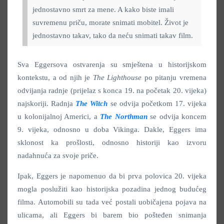
jednostavno smrt za mene. A kako biste imali
suvremenu priču, morate snimati mobitel. Život je
jednostavno takav, tako da neću snimati takav film.
Sva Eggersova ostvarenja su smještena u historijskom
kontekstu, a od njih je
The Lighthouse
po pitanju vremena
odvijanja radnje (prijelaz s konca 19. na početak 20. vijeka)
najskoriji. Radnja
The Witch
se odvija početkom 17. vijeka
u kolonijalnoj Americi, a
The Northman
se odvija koncem
9. vijeka, odnosno u doba Vikinga. Dakle, Eggers ima
sklonost ka prošlosti, odnosno historiji kao izvoru
nadahnuća za svoje priče.
Ipak, Eggers je napomenuo da bi prva polovica 20. vijeka
mogla poslužiti kao historijska pozadina jednog budućeg
filma. Automobili su tada već postali uobičajena pojava na
ulicama, ali Eggers bi barem bio pošteđen snimanja