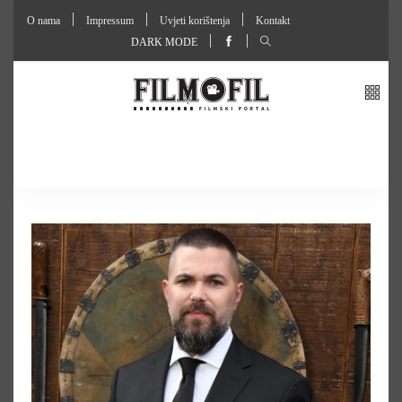
O nama
Impressum
Uvjeti korištenja
Kontakt
DARK MODE