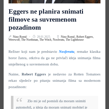
Eggers ne planira snimati
filmove sa suvremenom
pozadinom
Nino Romić
28.01.2025.
Nino Romić,
Robert Eggers,
Werewolf,
The Northman,
The Witch,
Nosferatu,
The Lighthouse
Režiser koji nam je predstavio
Nosferatu
,
remake klasika
horor žanra, otkriva da ga ne privlači ideja snimanja filma
smještenog u suvremenom dobu.
Naime,
Robert Eggers
je nedavno za Rotten Tomatoes
rekao sljedeće po pitanju snimanja filma sa modernom
pozadinom:
Zlo mi je od pomisli da moram snimiti
automobil, a ideja da moram snimati mobitel je