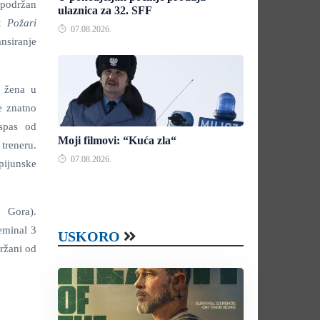
 podržan
ulaznica za 32. SFF
at
Požari
07.08.2026.
nsiranje
u žena u
e znatno
spas od
Moji filmovi: “Kuća zla“
treneru.
07.08.2026.
pijunske
 Gora).
eminal 3
USKORO
držani od