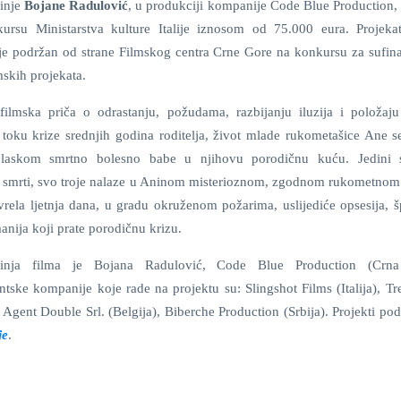
inje
Bojane Radulović
, u produkciji kompanije Code Blue Production,
ursu Ministarstva kulture Italije iznosom od 75.000 eura. Projek
je podržan od strane Filmskog centra Crne Gore na konkursu za sufina
mskih projekata.
ilmska priča o odrastanju, požudama, razbijanju iluzija i položaj
 toku krize srednjih godina roditelja, život mlade rukometašice Ane s
olaskom smrtno bolesno babe u njihovu porodičnu kuću. Jedini 
 smrti, svo troje nalaze u Aninom misterioznom, zgodnom rukometnom 
vrela ljetnja dana, u gradu okruženom požarima, uslijediće opsesija, š
manija koji prate porodičnu krizu.
kinja filma je Bojana Radulović, Code Blue Production (Crna
tske kompanije koje rade na projektu su: Slingshot Films (Italija), Tr
 Agent Double Srl. (Belgija), Biberche Production (Srbija). Projekti po
je
.