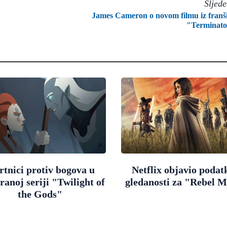
Sljed
James Cameron o novom filmu iz franš
"Terminato
tnici protiv bogova u
Netflix objavio podat
ranoj seriji "Twilight of
gledanosti za "Rebel 
the Gods"