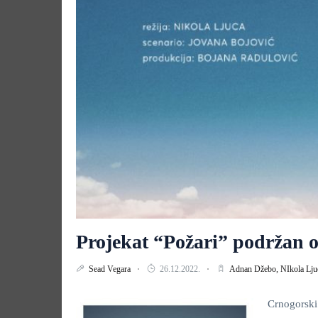
Projekat “Požari” podržan od
Sead Vegara
26.12.2022.
Adnan Džebo,
NIkola Lju
Crnogorsk