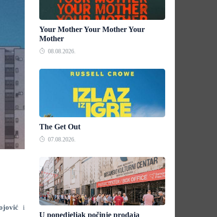
Your Mother Your Mother Your
Mother
08.08.2026.
The Get Out
07.08.2026.
ojović
i
U ponedjeljak počinje prodaja