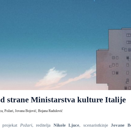
 strane Ministarstva kulture Italije
ca,
Požari,
Jovana Bojović,
Bojana Radulović
i projekat
Požari
, reditelja
Nikole Ljuce
, scenaristkinje
Jovane B