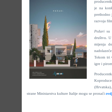
producentk
je na konk
prethodno 
razvoja fil
Požari
su f
društvu. U
mijenja d
nadolazeće
Tokom tri 
igre i piro
Producent
Koproducen
(Hrvatska),
strane Ministarstva kulture Italije mogu se pronaći
ovd