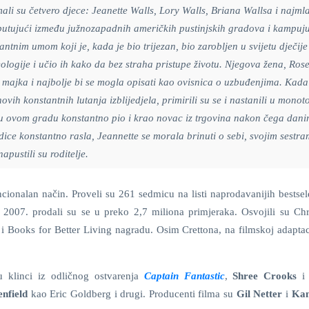
mali su četvero djece: Jeanette Walls, Lory Walls, Briana Wallsa i najml
putujući između južnozapadnih američkih pustinjskih gradova i kampuju
antnim umom koji je, kada je bio trijezan, bio zarobljen u svijetu dječije
geologije i učio ih kako da bez straha pristupe životu. Njegova žena, Ros
na majka i najbolje bi se mogla opisati kao ovisnica o uzbuđenjima. Kada
ih konstantnih lutanja izblijedjela, primirili su se i nastanili u monot
e u ovom gradu konstantno pio i krao novac iz trgovina nakon čega dan
dice konstantno rasla, Jeannette se morala brinuti o sebi, svojim sestra
apustili su roditelje.
ionalan način. Proveli su 261 sedmicu na listi naprodavanijih bestse
2007. prodali su se u preko 2,7 miliona primjeraka. Osvojili su Chr
 Books for Better Living nagradu. Osim Crettona, na filmskoj adaptacij
 klinci iz odličnog ostvarenja
Captain Fantastic
,
Shree Crooks
nfield
kao Eric Goldberg i drugi. Producenti filma su
Gil Netter
i
Ka