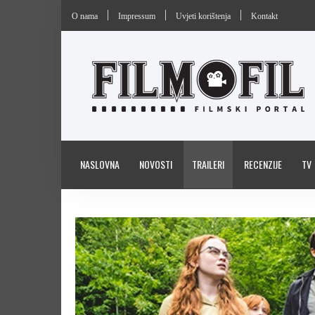
O nama
Impressum
Uvjeti korištenja
Kontakt
NASLOVNA
NOVOSTI
TRAILERI
RECENZIJE
TV