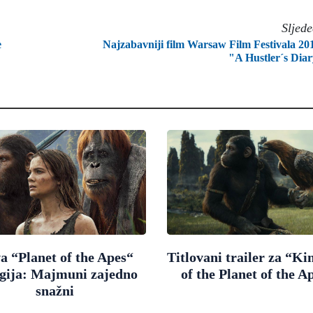
Sljed
e
Najzabavniji film Warsaw Film Festivala 20
"A Hustler´s Dia
a “Planet of the Apes“
Titlovani trailer za “K
ogija: Majmuni zajedno
of the Planet of the A
snažni