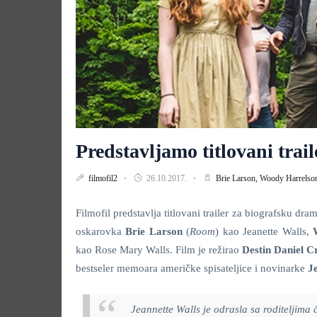
Predstavljamo titlovani trai
filmofil2
26.10.2017.
Brie Larson,
Woody Harrelso
Filmofil predstavlja titlovani trailer za biografsku dr
oskarovka
Brie Larson
(
Room
) kao Jeanette Walls,
kao Rose Mary Walls. Film je režirao
Destin Daniel C
bestseler memoara američke spisateljice i novinarke
J
Jeannette Walls je odrasla sa roditeljima č