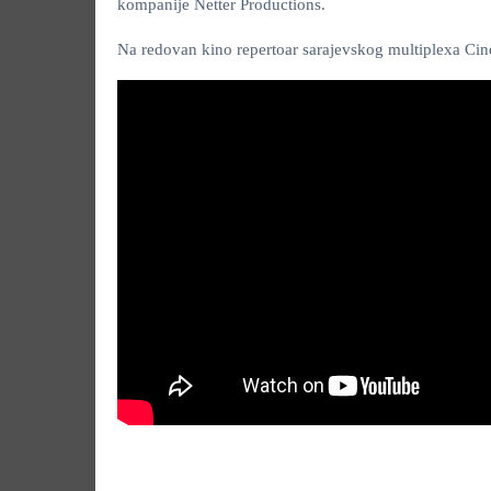
kompanije Netter Productions.
Na redovan kino repertoar sarajevskog multiplexa Cin