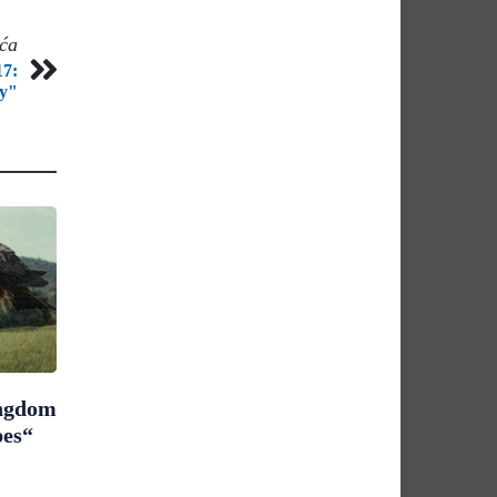
eća
17:
ry"
ingdom
pes“