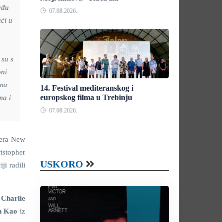
ađu
07.08.2026.
ći u
e
 su s
oni
ima
14. Festival mediteranskog i
europskog filma u Trebinju
ma i
07.08.2026.
lera New
istopher
USKORO
i radili
i
Charlie
n Kao
iz