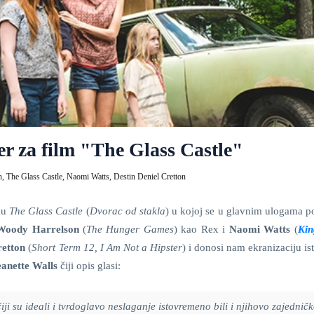
ler za film "The Glass Castle"
n,
The Glass Castle,
Naomi Watts,
Destin Deniel Cretton
amu
The Glass Castle
(
Dvorac od stakla
) u kojoj se u glavnim ulogama po
Woody Harrelson
(
The Hunger Games
) kao Rex i
Naomi
Watts
(
Kin
retton
(
Short Term 12, I Am Not a Hipster
) i
donosi nam ekranizaciju is
eanette Walls
čiji opis glasi:
iji su ideali i tvrdoglavo neslaganje istovremeno bili i njihovo zajednič