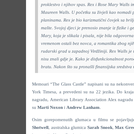
proklestvo i njihov spas. Rex i Rose Mary Walls i
Maureen Walls. U početku su živjeli kao nomadi 
planinama. Rex je bio karizmatični čovjek sa brilj
mašte. Svojoj djeci je prenosio znanje iz fizike i 
Mary, koja je slikala i pisala, nije bila odgovor
vremenom ostali bez novca, a romantika zbog njihov
rudarski grad u zapadnoj Virdžiniji. Rex Walls j
nisu znali gdje je. Kako je disfunkcionalnost poro
bratu. Nakon što su pronašli finansijska sredstva n
Memoari “The Glass Castle” napisani su na nekonvenc
York Timesa, a prevedeni su na 22 jezika. Do kraja 
nagradu, American Library Association Alex nagradu i
su
Marti Noxon
i
Andrew Lanham
.
Osim gorepomenutih glumaca u filmu se pojavljuju
Shotwell
, australska glumica
Sarah Snook
,
Max Gree