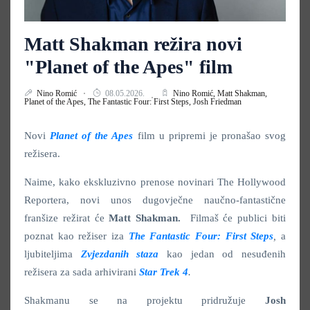
Matt Shakman režira novi
"Planet of the Apes" film
Nino Romić
08.05.2026.
Nino Romić,
Matt Shakman,
Planet of the Apes,
The Fantastic Four: First Steps,
Josh Friedman
Novi
Planet of the Apes
film u pripremi je pronašao svog
režisera.
Naime, kako ekskluzivno prenose novinari The Hollywood
Reportera, novi unos dugovječne naučno-fantastične
franšize režirat će
Matt Shakman.
Filmaš će publici biti
poznat kao režiser iza
The Fantastic Four: First Steps
,
a
ljubiteljima
Zvjezdanih staza
kao jedan od nesuđenih
režisera za sada arhivirani
Star Trek 4
.
Shakmanu se na projektu pridružuje
Josh