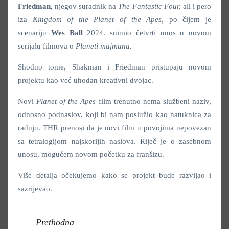
Friedman,
njegov suradnik na
The Fantastic Four,
ali i pero
iza
Kingdom of the Planet of the Apes,
po čijem je
scenariju
Wes Ball
2024. snimio četvrti unos u novom
serijalu filmova o
Planeti majmuna.
Shodno tome, Shakman i Friedman pristupaju novom
projektu kao već uhodan kreativni dvojac.
Novi
Planet of the Apes
film trenutno nema službeni naziv,
odnosno podnaslov, koji bi nam poslužio kao natuknica za
radnju. THR prenosi da je novi film u povojima nepovezan
sa tetralogijom najskorijih naslova. Riječ je o zasebnom
unosu, mogućem novom početku za franšizu.
Više detalja očekujemo kako se projekt bude razvijao i
sazrijevao.
Prethodna