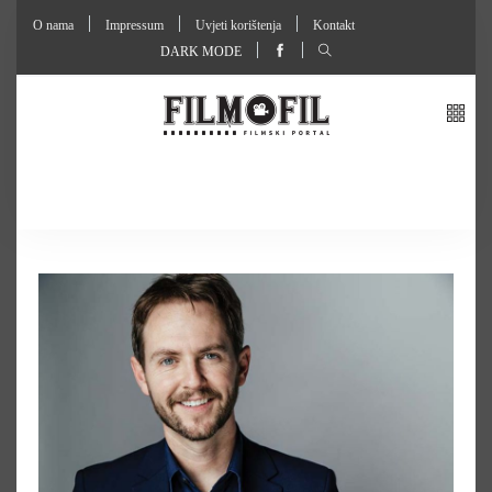
O nama
Impressum
Uvjeti korištenja
Kontakt
DARK MODE