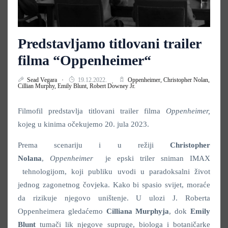
Predstavljamo titlovani trailer
filma “Oppenheimer“
Sead Vegara
19.12.2022.
Oppenheimer,
Christopher Nolan,
Cillian Murphy,
Emily Blunt,
Robert Downey Jr.
Filmofil predstavlja titlovani trailer filma
Oppenheimer,
kojeg u kinima očekujemo 20. jula 2023.
Prema scenariju i u režiji
Christopher
Nolana
,
Oppenheimer
je epski triler sniman IMAX
tehnologijom, koji publiku uvodi u paradoksalni život
jednog zagonetnog čovjeka. Kako bi spasio svijet, moraće
da rizikuje njegovo uništenje. U ulozi J. Roberta
Oppenheimera gledaćemo
Cilliana Murphyja
, dok
Emily
Blunt
tumači lik njegove supruge, biologa i botaničarke