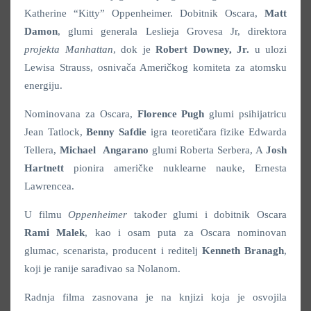
Katherine “Kitty” Oppenheimer. Dobitnik Oscara,
Matt
Damon
, glumi generala Leslieja Grovesa Jr, direktora
projekta Manhattan
, dok je
Robert Downey, Jr.
u ulozi
Lewisa Strauss, osnivača Američkog komiteta za atomsku
energiju.
Nominovana za Oscara,
Florence Pugh
glumi psihijatricu
Jean Tatlock,
Benny Safdie
igra teoretičara fizike Edwarda
Tellera,
Michael Angarano
glumi Roberta Serbera, A
Josh
Hartnett
pionira američke nuklearne nauke, Ernesta
Lawrencea.
U filmu
Oppenheimer
također glumi i dobitnik Oscara
Rami Malek
, kao i osam puta za Oscara nominovan
glumac, scenarista, producent i reditelj
Kenneth Branagh
,
koji je ranije sarađivao sa Nolanom.
Radnja filma zasnovana je na knjizi koja je osvojila