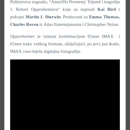
Pulitzerovu nagradu, “Američki Prometej: Trijumf i tragedija
J. Robert Oppenheimera“
koju su napisali
Kai Bird
i
pokojni
Martin J. Sherwin
. Producenti su
Emma Thomas,
Charles Roven
iz Atlas Entertejnmenta i Christopher Nolan.
Oppenheimer
je sniman kombinacijom 65mm IMAX i
65mm trake velikog formata, uključujući, po prvi put ikada,
IMAX crno-bijelu digitalnu fotografiju.