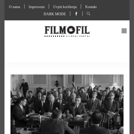
O nama
Impressum
Uvjeti korištenja
Kontakt
DARK MODE