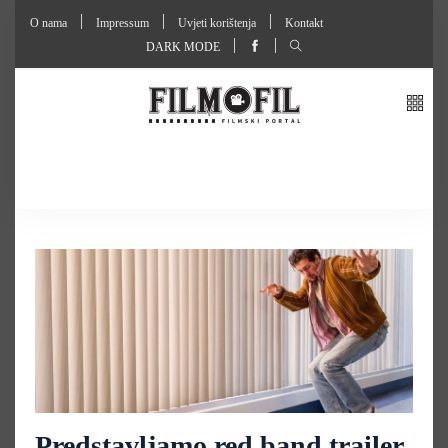
O nama
Impressum
Uvjeti korištenja
Kontakt
DARK MODE
Predstavljamo red band trailer