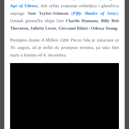
Age of Ultron
), dok režiju potpisuje rediteljica i glumčeva
supruga
Sam Taylor-Johnson
(
Fifty Shades of Grey
).
Ostatak glumačke ekipe čine
Charlie Hunnam, Billy Bob
Thornton, Juliette Lewis, Giovanni Ribisi
i
Odessa Young
.
Premijera drame
A Million Little Pieces
bila je zakazana za
30. august, ali je došlo do promjene termina, pa tako film
starta u kinima od 6. decembra.