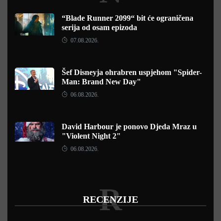
“Blade Runner 2099“ bit će ograničena
serija od osam epizoda
07.08.2026.
Šef Disneyja ohrabren uspjehom "Spider-
Man: Brand New Day"
06.08.2026.
David Harbour je ponovo Djeda Mraz u
"Violent Night 2"
06.08.2026.
R
RECENZIJE