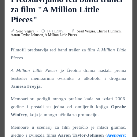
za film "A Million Little
Pieces"
Sead Vegara
14.11.2019.
Sead Vegara,
Charlie Hunnam,
Aaron Taylor Johnson,
A Million Little Pieces
Filmofil predstavlja red band trailer za film
A Million Little
Pieces.
A Million Little Pieces
je životna drama nastala prema
bestseler memoarima ovisnika o alkoholu i drogama
Jamesa Freyja
.
Memoari su podigli mnogo prašine kada su izdati 2006.
godine i postali su jedna od omiljenih knjiga
Oprahe
Winfrey
, koja je mnogo učinila za promociju.
Memoare u scenarij za film pretočio je mladi glumac,
ujedno i zvijezda filma
Aaron Taylor-Johnson
(
Avengers: