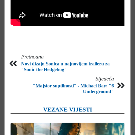
Prethodna
Novi dizajn Sonica u najnovijem traileru za
"Sonic the Hedgehog"
Sljedeća
"Majstor suptilnosti" - Michael Bay: "6
Underground"
VEZANE VIJESTI